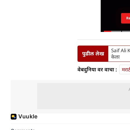
R
Saif Ali 
पुढील लेख
केला
वेबदुनिया वर वाचा :
मराठ