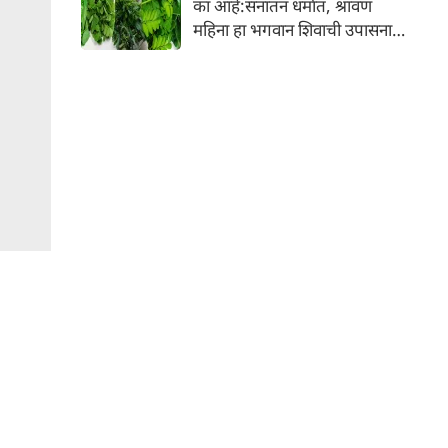
का आहे:सनातन धर्मात, श्रावण
निर्माण होतात.
महिना हा भगवान शिवाची उपासना
करण्यासाठी सर्वात पवित्र काळ
मानला जातो. या संपूर्ण महिन्यात,
भक्त उपवास, पूजा, नामजप,
दानधर्म आणि सात्विक जीवनशैलीचे
पालन करतात.