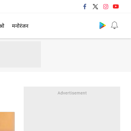
Follow us
िओ
मनोरंजन