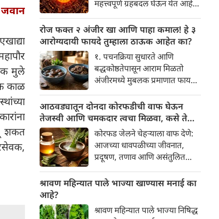
महत्त्वपूर्ण ग्रहबदल घेऊन येत आहे.
यामागे खोलवर रुजलेल्या पौराणिक
2 जवान
ग्रह आणि नक्षत्रांची ही विशेष
श्रद्धा, आध्यात्मिक अर्थ आणि काही
हालचाल अनेक राशींच्या जीवनात
रोज फक्त २ अंजीर खा आणि पाहा कमाल! हे ३
वैज्ञानिक तर्कदेखील आहेत. चला, या
सकारात्मक बदल घडवून आणणार
एखाद्या
आरोग्यदायी फायदे तुम्हाला ठाऊक आहेत का?
अनोख्या परंपरेमागील अर्थ
आहे. विशेषतः ३ ऑगस्ट रोजी एक
 महापौर
सविस्तरपणे समजून घेऊया.
१. पचनक्रिया सुधारते आणि
अत्यंत दुर्मिळ आणि फलदायी
बद्धकोष्ठतेपासून आराम मिळतो
िक मुले
ग्रहस्थिती (संयोग) तयार होत आहे.
अंजीरमध्ये मुबलक प्रमाणात फायबर
"एक काळ
या दिवशी तयार होणारे शुभ योग,
असते. जर तुम्हाला वारंवार
ग्रहांची स्थिती आणि या गोचरमुळे
थांच्या
बद्धकोष्ठता, गॅस किंवा अपचनाचा
आठवड्यातून दोनदा कोरफडीची वाफ घेऊन
ज्यांचे नशीब उजळणार आहे अशा
कारांना
त्रास होत असेल, तर अंजीर
तेजस्वी आणि चमकदार त्वचा मिळवा, कसे ते
भाग्यवान राशींबद्दल आपण जाणून
तुमच्यासाठी वरदान ठरू शकते. हे
जाणून घ्या
वू शकत
घेऊया!
कोरफड जेलने चेहऱ्याला वाफ देणे:
आतड्यांची स्वच्छता ठेवण्यास मदत
आजच्या धावपळीच्या जीवनात,
गरसेवक,
करते. पचनसंस्था मजबूत करून पोट
प्रदूषण, तणाव आणि असंतुलित
साफ होण्यास मदत करते.
आहार यांचा आपल्या त्वचेवर
नकारात्मक परिणाम होऊ शकतो.
श्रावण महिन्यात पाले भाज्या खाण्यास मनाई का
आपल्या त्वचेची चमक हळूहळू कमी
आहे?
होते, ज्यामुळे निस्तेजपणा, मुरुमे
श्रावण महिन्यात पाले भाज्या निषिद्ध
आणि ब्लॅकहेड्स यांसारख्या समस्या