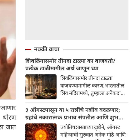
नक्की वाचा
शिवलिंगासमोर तीनदा टाळ्या का वाजवतो?
प्रत्येक टाळीमागील अर्थ जाणून घ्या
शिवलिंगासमोर तीनदा टाळ्या
वाजवण्यामागील कारण:भारतातील
शिव मंदिरांमध्ये, तुम्हाला अनेकदा
भक्त शिवलिंगासमोर तीनदा टाळ्या
 जाणार
वाजवताना दिसतील. ही एक सामान्य
३ ऑगस्टपासून या ५ राशींचे नशीब बदलणार;
प्रथा आहे, पण तुम्ही कधी विचार
े धोरण
ग्रहांचे नकारात्मक प्रभाव संपतील आणि शुभ
केला आहे का की यामागे काय रहस्य
दिवसांची सुरुवात होईल
ला जात
ज्योतिषशास्त्राच्या दृष्टीने, ऑगस्ट
आहे आणि प्रत्येक टाळीचा अर्थ काय
महिन्याची सुरुवात अनेक मोठे आणि
आहे? हा केवळ एक विधी नाही, तर