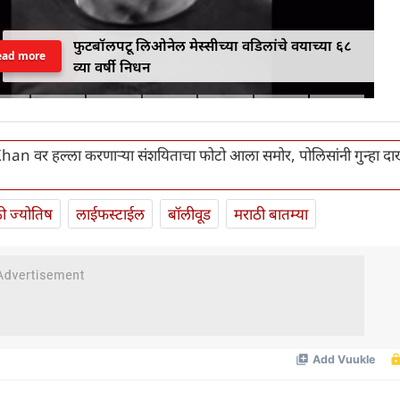
फुटबॉलपटू लिओनेल मेस्सीच्या वडिलांचे वयाच्या ६८
ead more
व्या वर्षी निधन
Khan वर हल्ला करणाऱ्या संशयिताचा फोटो आला समोर, पोलिसांनी गुन्हा द
ी ज्योतिष
लाईफस्टाईल
बॉलीवूड
मराठी बातम्या