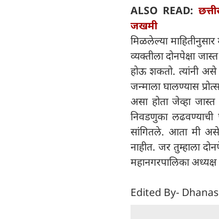
ALSO READ:
छत्त
जखमी
मिळलेल्या माहितीनुसार मु
व्यक्तीला दोनपेक्षा ज
होऊ शकतो. त्यांनी असे
जन्माला घालण्यास प्रो
असा होता जेव्हा जास्त म
निवडणुका लढवण्याची पर
सांगितले. आता मी अ
नाहीत. जर तुम्हाला दो
महानगरपालिका अध्यक्ष
Edited By- Dhanas