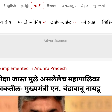
English
தமிழ்
मराठी
తెలుగు
മലയാളം
ಕನ್ನಡ
ગુજરાતી
आरोग्य
मराठी ज्योतिष
लाईफस्टाईल
धर्म संग्रह
व्हिड
 be implemented in Andhra Pradesh
ोनपेक्षा जास्त मुले असलेलेच महापालिका
ील- मुख्यमंत्री एन. चंद्राबाबू नायडू