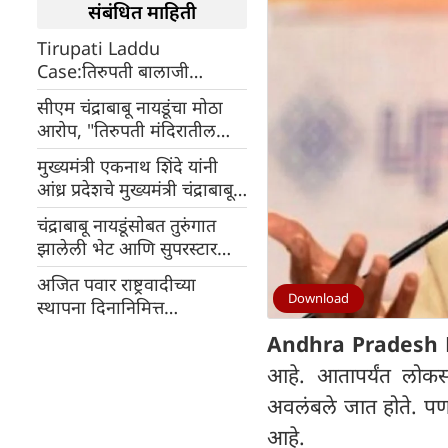
संबंधित माहिती
Tirupati Laddu
Case:तिरुपती बालाजी
मंदिराच्या प्रसादात भेसळ,सीएम
सीएम चंद्राबाबू नायडूंचा मोठा
चंद्राबाबू नायडूंचं मोठं वक्तव्य,
आरोप, "तिरुपती मंदिरातील
म्हणाले- 'कोणालाही सोडणार
लाडूंमध्ये जनावरांची चरबी
नाही
मुख्यमंत्री एकनाथ शिंदे यांनी
वापरली गेली"
आंध्र प्रदेशचे मुख्यमंत्री चंद्राबाबू
नायडू यांची भेट घेतली
चंद्राबाबू नायडूंसोबत तुरुंगात
झालेली भेट आणि सुपरस्टार
पवन कल्याणने बदललेलं आंध्र
अजित पवार राष्ट्रवादीच्या
प्रदेशचं राजकारण
Download
स्थापना दिनानिमित्त
एनडीएबाबत म्हणाले-
Andhra Pradesh 
आहे. आतापर्यंत लोकसं
अवलंबले जात होते. पण 
आहे.