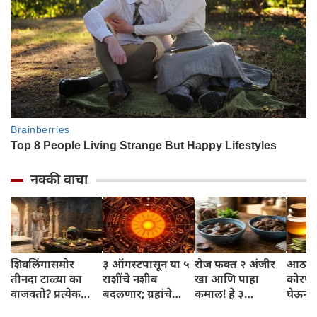
नक्की वाचा
शिवलिंगासमोर
३ ऑगस्टपासून या ५
रोज फक्त २ अंजीर
आठवड्
तीनदा टाळ्या का
राशींचे नशीब
खा आणि पाहा
कोरफड
वाजवतो? प्रत्येक
बदलणार; ग्रहांचे
कमाल! हे ३
घेऊन 
टाळीमागील अर्थ
नकारात्मक प्रभाव
आरोग्यदायी फायदे
चमकदा