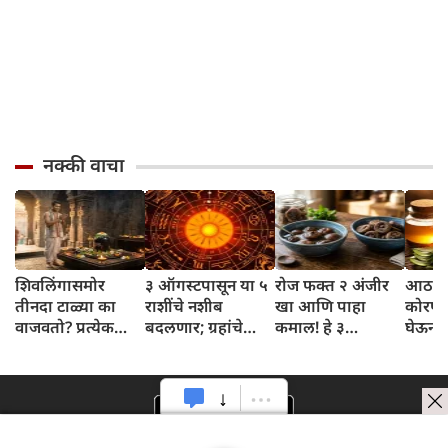
नक्की वाचा
शिवलिंगासमोर
३ ऑगस्टपासून या ५
रोज फक्त २ अंजीर
आठवड्
तीनदा टाळ्या का
राशींचे नशीब
खा आणि पाहा
कोरफड
वाजवतो? प्रत्येक
बदलणार; ग्रहांचे
कमाल! हे ३
घेऊन 
टाळीमागील अर्थ
नकारात्मक प्रभाव
आरोग्यदायी फायदे
चमकदा
जाणून घ्या
संपतील आणि शुभ
तुम्हाला ठाऊक
मिळवा,
दिवसांची सुरुवात
आहेत का?
घ्या
होईल