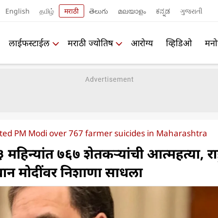
English
தமிழ்
मराठी
తెలుగు
മലയാളം
ಕನ್ನಡ
ગુજરાતી
लाईफस्टाईल
मराठी ज्योतिष
आरोग्य
व्हिडिओ
मनो
ted PM Modi over 767 farmer suicides in Maharashtra
त ३ महिन्यांत ७६७ शेतकऱ्यांची आत्महत्या, र
्रधान मोदींवर निशाणा साधला