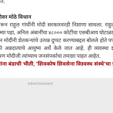
ाते.
फीवर मोठे विधान
ीवरून राहुल गांधींनी मोदी सरकारवरही निशाणा साधला. राहु
म्या पहा, अनिल अंबानींचा ४८००० कोटींचा एसबीआय घोटाळा.
धान मोदींनी शेतकऱ्यांचे उत्पन्न दुप्पट करण्याबद्दल बोलले होत
अन्नदात्याचे आयुष्य अर्धे केले जात आहे. ही व्यवस्था श
पण मोदीजी त्यांच्याच जनसंपर्काचा तमाशा पाहत आहेत.
यांना बंडाची भीती, 'शिवकोष शिवसेना विश्वस्थ संस्थे'चा प