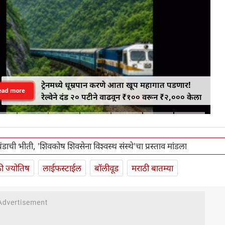
ट्रेनमध्ये धूम्रपान करणे आता खूप महागात पडणार!
ead more
रेल्वेने दंड २० पटीने वाढवून ₹१०० वरून ₹२,००० केला
 बंडाची भीती, 'शिवकोष शिवसेना विश्वस्थ संस्थे'चा प्रस्ताव मांडला
ी ज्योतिष
लाईफस्टाईल
बॉलीवूड
मराठी बातम्या