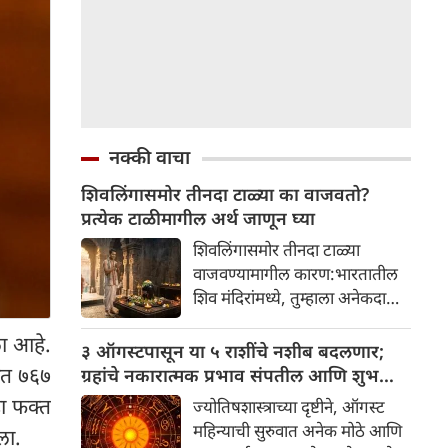
नक्की वाचा
शिवलिंगासमोर तीनदा टाळ्या का वाजवतो?
प्रत्येक टाळीमागील अर्थ जाणून घ्या
शिवलिंगासमोर तीनदा टाळ्या
वाजवण्यामागील कारण:भारतातील
शिव मंदिरांमध्ये, तुम्हाला अनेकदा
भक्त शिवलिंगासमोर तीनदा टाळ्या
ला आहे.
वाजवताना दिसतील. ही एक सामान्य
३ ऑगस्टपासून या ५ राशींचे नशीब बदलणार;
प्रथा आहे, पण तुम्ही कधी विचार
ांत ७६७
ग्रहांचे नकारात्मक प्रभाव संपतील आणि शुभ
केला आहे का की यामागे काय रहस्य
दिवसांची सुरुवात होईल
हा फक्त
ज्योतिषशास्त्राच्या दृष्टीने, ऑगस्ट
आहे आणि प्रत्येक टाळीचा अर्थ काय
महिन्याची सुरुवात अनेक मोठे आणि
ला.
आहे? हा केवळ एक विधी नाही, तर