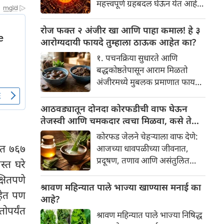
महत्त्वपूर्ण ग्रहबदल घेऊन येत आहे.
यामागे खोलवर रुजलेल्या पौराणिक
ग्रह आणि नक्षत्रांची ही विशेष
श्रद्धा, आध्यात्मिक अर्थ आणि काही
हालचाल अनेक राशींच्या जीवनात
रोज फक्त २ अंजीर खा आणि पाहा कमाल! हे ३
वैज्ञानिक तर्कदेखील आहेत. चला, या
सकारात्मक बदल घडवून आणणार
आरोग्यदायी फायदे तुम्हाला ठाऊक आहेत का?
अनोख्या परंपरेमागील अर्थ
आहे. विशेषतः ३ ऑगस्ट रोजी एक
सविस्तरपणे समजून घेऊया.
१. पचनक्रिया सुधारते आणि
अत्यंत दुर्मिळ आणि फलदायी
बद्धकोष्ठतेपासून आराम मिळतो
ग्रहस्थिती (संयोग) तयार होत आहे.
अंजीरमध्ये मुबलक प्रमाणात फायबर
या दिवशी तयार होणारे शुभ योग,
असते. जर तुम्हाला वारंवार
ग्रहांची स्थिती आणि या गोचरमुळे
बद्धकोष्ठता, गॅस किंवा अपचनाचा
आठवड्यातून दोनदा कोरफडीची वाफ घेऊन
ज्यांचे नशीब उजळणार आहे अशा
त्रास होत असेल, तर अंजीर
तेजस्वी आणि चमकदार त्वचा मिळवा, कसे ते
भाग्यवान राशींबद्दल आपण जाणून
तुमच्यासाठी वरदान ठरू शकते. हे
जाणून घ्या
घेऊया!
कोरफड जेलने चेहऱ्याला वाफ देणे:
आतड्यांची स्वच्छता ठेवण्यास मदत
ांत ७६७
आजच्या धावपळीच्या जीवनात,
करते. पचनसंस्था मजबूत करून पोट
प्रदूषण, तणाव आणि असंतुलित
्त घरे
साफ होण्यास मदत करते.
आहार यांचा आपल्या त्वचेवर
षितपणे
नकारात्मक परिणाम होऊ शकतो.
श्रावण महिन्यात पाले भाज्या खाण्यास मनाई का
हेत पण
आपल्या त्वचेची चमक हळूहळू कमी
आहे?
होते, ज्यामुळे निस्तेजपणा, मुरुमे
पर्यंत
श्रावण महिन्यात पाले भाज्या निषिद्ध
आणि ब्लॅकहेड्स यांसारख्या समस्या