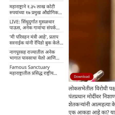
महाराष्ट्राने १.३५ लाख कोटी
रुपयांच्या १७ प्रमुख औद्योगिक
प्रकल्पांना मान्यता
LIVE: सिंधुदुर्गात मुसळधार
पाऊस, अनेक गावांचा संपर्क
तुटला
'मी परिवहन मंत्री आहे', प्रताप
सरनाईक यांनी रॅपिडो बुक केले,
बेकायदेशीर बाईक टॅक्सी
नागपूरसह राज्यातील अनेक
नेटवर्कचा पर्दाफाश
भागात पावसाचा येलो आणि
ऑरेंज अलर्ट जारी
Famous Sanctuary
महाराष्ट्रातील प्रसिद्ध राष्ट्रीय
Download
अभयारण्ये
लोकसभेतील विरोधी पक्ष
पंतप्रधान मोदींवर निशाण
शेतकऱ्यांनी आत्महत्या क
एक आकडा आहे का? यावे