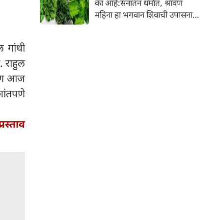
का आहे:सनातन धर्मात, श्रावण
निर्माण होतात.
महिना हा भगवान शिवाची उपासना
करण्यासाठी सर्वात पवित्र काळ
मानला जातो. या संपूर्ण महिन्यात,
ल गांधी
भक्त उपवास, पूजा, नामजप,
दानधर्म आणि सात्विक जीवनशैलीचे
 राहुल
पालन करतात.
े पण आज
ांतपणे
्रस्ताव