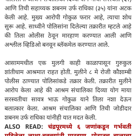
आणि तिची सहाय्यक शबनम उर्फ ​​राधिका (३५) यांना अटक
केली आहे. मुख्य आरोपी गोकुळ फरार आहे, त्याचा शोध
सुरू आहे. साध्वीने पोलिसांना दिलेल्या तक्रारीत म्हटले आहे
की तिला ओलीस ठेवून मारहाण करण्यात आली आणि
अश्लील व्हिडिओ बनवून ब्लॅकमेल करण्यात आले.
आसाममधील एक मुलगी काही काळापासून गुरुकुल
शांतीधाम आश्रमात राहत होती. मुलीने ८ मे रोजी कौशाम्बी
पोलीस ठाण्यात पोलिसांकडे तक्रार केली. तक्रारीत मुलीने
आरोप केला आहे की आश्रम संचालिका दिव्या योग माया
सरस्वतीचा सावत्र भाऊ गोकुळ याने तिला नशा देऊन
बलात्कार केला. आश्रम संचालिका आणि तिची जोडीदार
शबनम उर्फ ​​राधिका यांनीही यात मदत केली.
ALSO READ:
चंद्रपूरमध्ये ६ जणांकडून गर्भवती
महिलेला लाथा-बुक्क्यांनी मारहाण, पोटातच बाळाचा