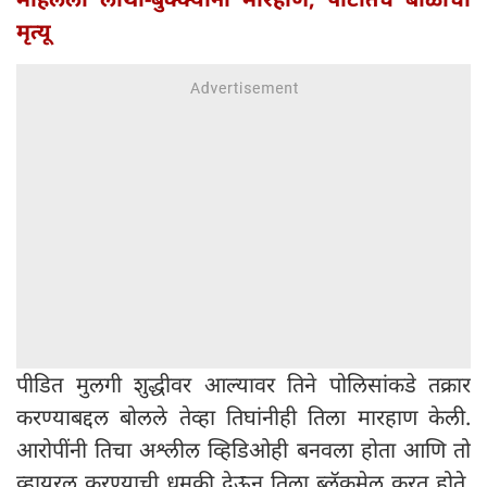
मृत्यू
पीडित मुलगी शुद्धीवर आल्यावर तिने पोलिसांकडे तक्रार
करण्याबद्दल बोलले तेव्हा तिघांनीही तिला मारहाण केली.
आरोपींनी तिचा अश्लील व्हिडिओही बनवला होता आणि तो
व्हायरल करण्याची धमकी देऊन तिला ब्लॅकमेल करत होते.