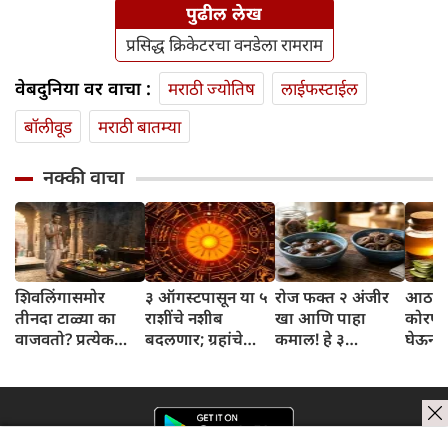
पुढील लेख
प्रसिद्ध क्रिकेटरचा वनडेला रामराम
वेबदुनिया वर वाचा :
मराठी ज्योतिष
लाईफस्टाईल
बॉलीवूड
मराठी बातम्या
नक्की वाचा
शिवलिंगासमोर
३ ऑगस्टपासून या ५
रोज फक्त २ अंजीर
आठवड्
तीनदा टाळ्या का
राशींचे नशीब
खा आणि पाहा
कोरफड
वाजवतो? प्रत्येक
बदलणार; ग्रहांचे
कमाल! हे ३
घेऊन 
टाळीमागील अर्थ
नकारात्मक प्रभाव
आरोग्यदायी फायदे
चमकदा
जाणून घ्या
संपतील आणि शुभ
तुम्हाला ठाऊक
मिळवा,
दिवसांची सुरुवात
आहेत का?
घ्या
होईल