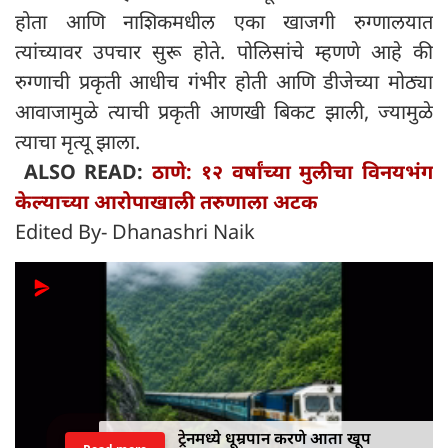
होता आणि नाशिकमधील एका खाजगी रुग्णालयात
त्यांच्यावर उपचार सुरू होते. पोलिसांचे म्हणणे आहे की
रुग्णाची प्रकृती आधीच गंभीर होती आणि डीजेच्या मोठ्या
आवाजामुळे त्याची प्रकृती आणखी बिकट झाली, ज्यामुळे
त्याचा मृत्यू झाला.
ALSO READ:
ठाणे: १२ वर्षांच्या मुलीचा विनयभंग
केल्याच्या आरोपाखाली तरुणाला अटक
Edited By- Dhanashri Naik
ट्रेनमध्ये धूम्रपान करणे आता खूप