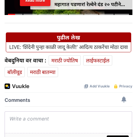
Read more
महागात पडणार! रेल्वेने दंड २० पटीने
वाढवून ₹१०० वरून ₹२,००० केला
पुढील लेख
LIVE: ‘शिंदेनी पुन्हा काळी जादू केली!’ आदित्य ठाकरेंचा मोठा दावा
वेबदुनिया वर वाचा :
मराठी ज्योतिष
लाईफस्टाईल
बॉलीवूड
मराठी बातम्या