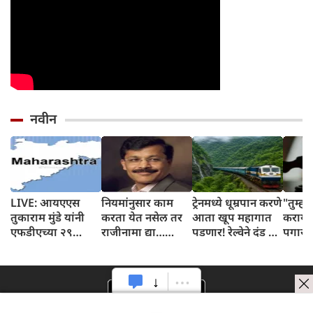
नवीन
LIVE: आयएएस
नियमांनुसार काम
ट्रेनमध्ये धूम्रपान करणे
"तुम्ह
तुकाराम मुंडे यांनी
करता येत नसेल तर
आता खूप महागात
करायचे
एफडीएच्या २९
राजीनामा द्या…
पडणार! रेल्वेने दंड २०
पगारह
कर्मचाऱ्यांना थेट
तुकाराम मुंडे यांनी
पटीने वाढवून ₹१००
मुंबई उ
इशारा दिला
एफडीएच्या २९
वरून ₹२,००० केला
न्याया
कर्मचाऱ्यांना थेट
डॉक्टर
इशारा
संप ता
घेण्या