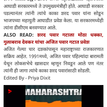
आघाडी सरकारमध्ये ते उपमुख्यमंत्रीही होते. आघाडी सरकार
पडल्यानंतर त्यांनी त्यांचे काका शरद पवार यांना सोडून
भाजपच्या महायुती आघाडीत प्रवेश केला. या सरकारमध्येही
त्यांना डीसीएम बनवण्यात आले.
ALSO READ:
शरद पवार गटाला मोठा धक्का,
गुलाबराव देवकर यांचा अजित पवार गटात प्रवेश
अजित गेल्या चार दशकांपासून महाराष्ट्राच्या राजकारणात
सक्रिय आहेत. 1991मध्ये, अजित पवार पहिल्यांदा बारामती
येथून लोकसभेचे खासदार म्हणून निवडून आले पण नंतर
त्यांनी ही जागा त्यांचे काका शरद पवारांसाठी सोडली.
Edited By - Priya Dixit