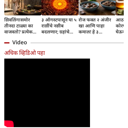
शिवलिंगासमोर
३ ऑगस्टपासून या ५
रोज फक्त २ अंजीर
आठवड्
तीनदा टाळ्या का
राशींचे नशीब
खा आणि पाहा
कोरफड
वाजवतो? प्रत्येक
बदलणार; ग्रहांचे
कमाल! हे ३
घेऊन 
टाळीमागील अर्थ
नकारात्मक प्रभाव
आरोग्यदायी फायदे
चमकदा
Video
जाणून घ्या
संपतील आणि शुभ
तुम्हाला ठाऊक
मिळवा,
दिवसांची सुरुवात
आहेत का?
घ्या
अधिक व्हिडिओ पहा
होईल