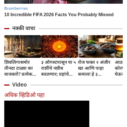
नक्की वाचा
शिवलिंगासमोर
३ ऑगस्टपासून या ५
रोज फक्त २ अंजीर
आठवड्
तीनदा टाळ्या का
राशींचे नशीब
खा आणि पाहा
कोरफड
वाजवतो? प्रत्येक
बदलणार; ग्रहांचे
कमाल! हे ३
घेऊन 
टाळीमागील अर्थ
नकारात्मक प्रभाव
आरोग्यदायी फायदे
चमकदा
Video
जाणून घ्या
संपतील आणि शुभ
तुम्हाला ठाऊक
मिळवा,
दिवसांची सुरुवात
आहेत का?
घ्या
अधिक व्हिडिओ पहा
होईल