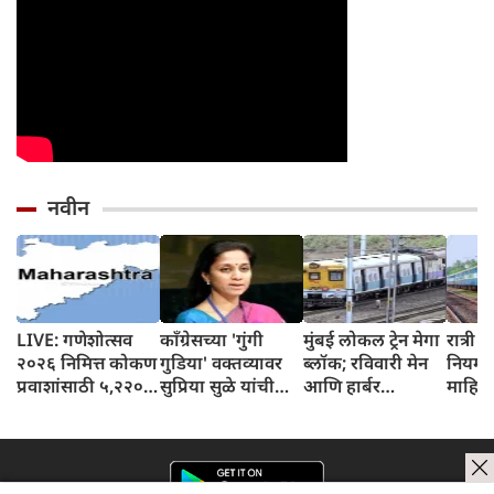
नवीन
LIVE: गणेशोत्सव
काँग्रेसच्या 'गुंगी
मुंबई लोकल ट्रेन मेगा
रात्री १
२०२६ निमित्त कोकण
गुडिया' वक्तव्यावर
ब्लॉक; रविवारी मेन
नियम 
प्रवाशांसाठी ५,२२०
सुप्रिया सुळे यांची
आणि हार्बर
माहित
विशेष एसटी बस
पहिली प्रतिक्रिया
लाईनवरील सेवा
तुम्हाल
धावणार
समोर आली;
प्रभावित होणार
म्हणाल्या....