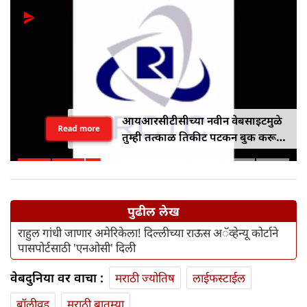
आयआरसीटीसीच्या नवीन वेबसाइटमुळे
Read more
तुम्ही तत्काळ तिकीट पटकन बुक करू
शकाल
पुढील लेख
राहुल गांधी जाणार अमेरिकेला! दिल्लीच्या राऊस अॅव्हेन्यू कोर्टाने
पासपोर्टसाठी 'एनओसी' दिली
वेबदुनिया वर वाचा :
मराठी ज्योतिष
लाईफस्टाईल
बॉलीवूड
मराठी बातम्या