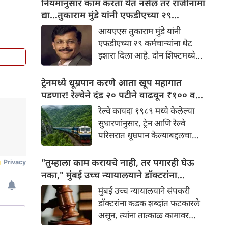
नियमांनुसार काम करता येत नसेल तर राजीनामा
जाणारे तुकाराम मुंडे पुन्हा एकदा
द्या…तुकाराम मुंडे यांनी एफडीएच्या २९
चर्चेत आले आहे. अन्न व औषध
कर्मचाऱ्यांना थेट इशारा
आयएएस तुकाराम मुंडे यांनी
प्रशासन आयुक्त म्हणून पदभार
एफडीएच्या २९ कर्मचाऱ्यांना थेट
स्वीकारल्यानंतर मुंडे यांनी विभागात
इशारा दिला आहे. दोन शिफ्टमध्ये
शिस्त लागू करण्यास सुरुवात केली
आणि सुट्ट्यांमध्ये काम करण्याच्या
आहे.
विरोधात आंदोलन करणाऱ्या
ट्रेनमध्ये धूम्रपान करणे आता खूप महागात
कर्मचाऱ्यांविरुद्ध मुंडे यांनी कठोर
पडणार! रेल्वेने दंड २० पटीने वाढवून ₹१०० वरून
भूमिका घेतली आहे.
₹२,००० केला
रेल्वे कायदा १९८९ मध्ये केलेल्या
सुधारणांनुसार, ट्रेन आणि रेल्वे
परिसरात धूम्रपान केल्याबद्दलचा
कमाल दंड ₹१०० वरून ₹२,०००
पर्यंत वाढवण्यात आला आहे. तिकीट
"तुम्हाला काम करायचे नाही, तर पगारही घेऊ
जप्त करण्याची तरतूदही करण्यात
नका," मुंबई उच्च न्यायालयाने डॉक्टरांना
आली आहे.
फटकारले; संप तात्काळ मागे घेण्याचे आदेश
मुंबई उच्च न्यायालयाने संपकरी
डॉक्टरांना कडक शब्दांत फटकारले
असून, त्यांना तात्काळ कामावर
परतण्याचे आदेश दिले आहे.