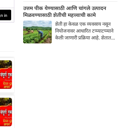
न्यायालयाने म्हटले आहे, "जर
उत्तम पीक येण्यासाठी आणि चांगले उत्पादन
तुम्हाला काम करायचे नसेल, तर
मिळवण्यासाठी शेतीची महत्त्वाची कामे
पगारही घेऊ नका."
शेती हा केवळ एक व्यवसाय नसून
नियोजनावर आधारित टप्प्याटप्प्याने
केली जाणारी प्रक्रिया आहे. शेतात
उत्तम पीक येण्यासाठी आणि चांगले
उत्पादन मिळवण्यासाठी वर्षभरात
अनेक महत्त्वाची कामे करावी
लागतात. शेतीतील या महत्त्वाच्या
कामांचे वर्गीकरण मुख्यत्वे ४ मुख्य
टप्प्यांमध्ये केले जाते: