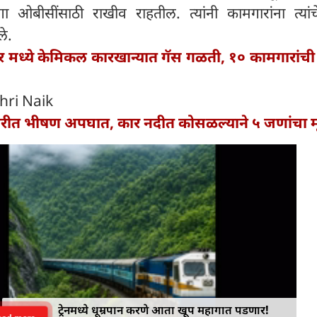
गा ओबीसींसाठी राखीव राहतील. त्यांनी कामगारांना त्यां
े.
 मध्ये केमिकल कारखान्यात गॅस गळती, १० कामगारांची प
hri Naik
गिरीत भीषण अपघात, कार नदीत कोसळल्याने ५ जणांचा मृत
ट्रेनमध्ये धूम्रपान करणे आता खूप महागात पडणार!