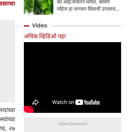
का आहे:सनातन धर्मात, श्रावण
ावसाचा
निर्माण होतात.
महिना हा भगवान शिवाची उपासना
करण्यासाठी सर्वात पवित्र काळ
मानला जातो. या संपूर्ण महिन्यात,
Video
भक्त उपवास, पूजा, नामजप,
अधिक व्हिडिओ पहा
दानधर्म आणि सात्विक जीवनशैलीचे
पालन करतात.
याच्या
थांच्या
ाणेच, २७