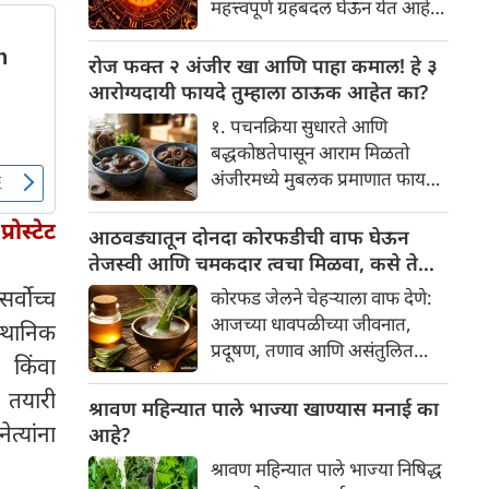
महत्त्वपूर्ण ग्रहबदल घेऊन येत आहे.
यामागे खोलवर रुजलेल्या पौराणिक
ग्रह आणि नक्षत्रांची ही विशेष
श्रद्धा, आध्यात्मिक अर्थ आणि काही
हालचाल अनेक राशींच्या जीवनात
रोज फक्त २ अंजीर खा आणि पाहा कमाल! हे ३
वैज्ञानिक तर्कदेखील आहेत. चला, या
सकारात्मक बदल घडवून आणणार
आरोग्यदायी फायदे तुम्हाला ठाऊक आहेत का?
अनोख्या परंपरेमागील अर्थ
आहे. विशेषतः ३ ऑगस्ट रोजी एक
सविस्तरपणे समजून घेऊया.
१. पचनक्रिया सुधारते आणि
अत्यंत दुर्मिळ आणि फलदायी
बद्धकोष्ठतेपासून आराम मिळतो
ग्रहस्थिती (संयोग) तयार होत आहे.
अंजीरमध्ये मुबलक प्रमाणात फायबर
या दिवशी तयार होणारे शुभ योग,
असते. जर तुम्हाला वारंवार
ग्रहांची स्थिती आणि या गोचरमुळे
रोस्टेट
बद्धकोष्ठता, गॅस किंवा अपचनाचा
आठवड्यातून दोनदा कोरफडीची वाफ घेऊन
ज्यांचे नशीब उजळणार आहे अशा
त्रास होत असेल, तर अंजीर
तेजस्वी आणि चमकदार त्वचा मिळवा, कसे ते
भाग्यवान राशींबद्दल आपण जाणून
तुमच्यासाठी वरदान ठरू शकते. हे
जाणून घ्या
घेऊया!
्वोच्च
कोरफड जेलने चेहऱ्याला वाफ देणे:
आतड्यांची स्वच्छता ठेवण्यास मदत
आजच्या धावपळीच्या जीवनात,
स्थानिक
करते. पचनसंस्था मजबूत करून पोट
प्रदूषण, तणाव आणि असंतुलित
साफ होण्यास मदत करते.
र किंवा
आहार यांचा आपल्या त्वचेवर
र तयारी
नकारात्मक परिणाम होऊ शकतो.
श्रावण महिन्यात पाले भाज्या खाण्यास मनाई का
आपल्या त्वचेची चमक हळूहळू कमी
त्यांना
आहे?
होते, ज्यामुळे निस्तेजपणा, मुरुमे
श्रावण महिन्यात पाले भाज्या निषिद्ध
आणि ब्लॅकहेड्स यांसारख्या समस्या