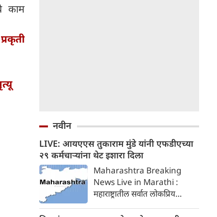
चे काम
्रकृती
्यू
नवीन
LIVE: आयएएस तुकाराम मुंडे यांनी एफडीएच्या
२९ कर्मचाऱ्यांना थेट इशारा दिला
Maharashtra Breaking
News Live in Marathi :
महाराष्ट्रातील सर्वात लोकप्रिय
आयएएस अधिकारी आणि आपल्या
कडक कार्यशैलीसाठी ओळखले