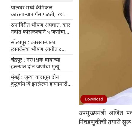
पालघर मध्ये केमिकल
कारखान्यात गॅस गळती, १०
कामगारांची प्रकृती खालावली
रत्नागिरीत भीषण अपघात, कार
नदीत कोसळल्याने ५ जणांचा
मृत्यू
सोलापूर : कारखान्याला
लागलेल्या भीषण आगीत ८
जणांचा मृत्यू, केंद्र आणि राज्य
चंद्रपूर : नरभक्षक वाघाच्या
सरकारने नुकसानभरपाई जाहीर
हल्ल्यात दोन जणांचा मृत्यू
केली
मुंबई : जुन्या वादातून दोन
कुटुंबांमध्ये झालेल्या हाणामारीत
तीन जणांचा मृत्यू
Download
उपमुख्यमंत्री अजित पवार
निवडणुकीची तयारी सुरू क