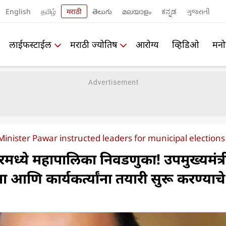
English
தமிழ்
मराठी
తెలుగు
മലയാളം
ಕನ್ನಡ
ગુજરાતી
लाईफस्टाईल
मराठी ज्योतिष
आरोग्य
व्हिडिओ
मनो
inister Pawar instructed leaders for municipal elections
बरमध्ये महापालिका निवडणुका! उपमुख्यमंत्र
ंना आणि कार्यकर्त्यांना तयारी सुरू करण्याचे