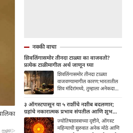
नक्की वाचा
शिवलिंगासमोर तीनदा टाळ्या का वाजवतो?
प्रत्येक टाळीमागील अर्थ जाणून घ्या
शिवलिंगासमोर तीनदा टाळ्या
वाजवण्यामागील कारण:भारतातील
शिव मंदिरांमध्ये, तुम्हाला अनेकदा
भक्त शिवलिंगासमोर तीनदा टाळ्या
वाजवताना दिसतील. ही एक सामान्य
३ ऑगस्टपासून या ५ राशींचे नशीब बदलणार;
प्रथा आहे, पण तुम्ही कधी विचार
ग्रहांचे नकारात्मक प्रभाव संपतील आणि शुभ
ापालिका
केला आहे का की यामागे काय रहस्य
दिवसांची सुरुवात होईल
ज्योतिषशास्त्राच्या दृष्टीने, ऑगस्ट
आहे आणि प्रत्येक टाळीचा अर्थ काय
महिन्याची सुरुवात अनेक मोठे आणि
आहे? हा केवळ एक विधी नाही, तर