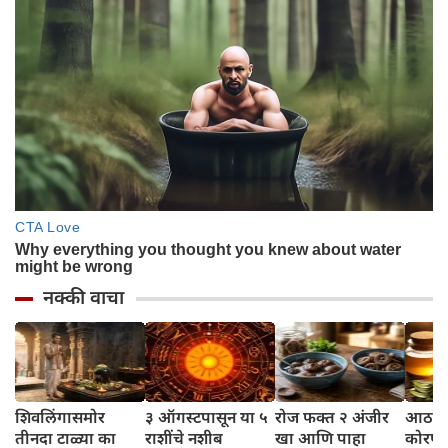
नक्की वाचा
शिवलिंगासमोर
३ ऑगस्टपासून या ५
रोज फक्त २ अंजीर
आठवड्
तीनदा टाळ्या का
राशींचे नशीब
खा आणि पाहा
कोरफड