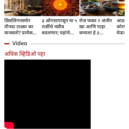
शिवलिंगासमोर
३ ऑगस्टपासून या ५
रोज फक्त २ अंजीर
आठवड्
तीनदा टाळ्या का
राशींचे नशीब
खा आणि पाहा
कोरफड
वाजवतो? प्रत्येक
बदलणार; ग्रहांचे
कमाल! हे ३
घेऊन 
टाळीमागील अर्थ
नकारात्मक प्रभाव
आरोग्यदायी फायदे
चमकदा
Video
जाणून घ्या
संपतील आणि शुभ
तुम्हाला ठाऊक
मिळवा,
दिवसांची सुरुवात
आहेत का?
घ्या
अधिक व्हिडिओ पहा
होईल