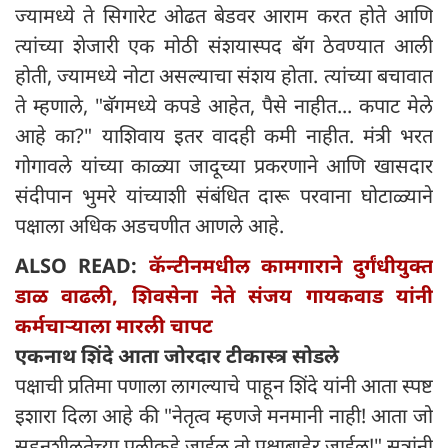
ज्यामध्ये ते सिगारेट ओढत बेडवर आराम करत होते आणि
त्यांच्या शेजारी एक मोठी संशयास्पद बॅग ठेवण्यात आली
होती, ज्यामध्ये नोटा असल्याचा संशय होता. त्यांच्या बचावात
ते म्हणाले, "बॅगमध्ये कपडे आहेत, पैसे नाहीत... कपाट मेले
आहे का?" याशिवाय इतर वादही कमी नाहीत. मंत्री भरत
गोगावले यांच्या काळ्या जादूच्या प्रकरणाने आणि खासदार
संदीपान भुमरे यांच्याशी संबंधित दारू परवाना घोटाळ्याने
पक्षाला अधिक अडचणीत आणले आहे.
ALSO READ:
कॅन्टीनमधील कामगाराने दुर्गंधीयुक्त
डाळ वाढली, शिवसेना नेते संजय गायकवाड यांनी
कर्मचाऱ्याला मारली चापट
एकनाथ शिंदे आता जोरदार टीकास्त्र सोडले
पक्षाची प्रतिमा पणाला लागल्याचे पाहून शिंदे यांनी आता स्पष्ट
इशारा दिला आहे की "नेतृत्व म्हणजे मनमानी नाही! आता जो
सहनशीलतेच्या पलीकडे जाईल तो पक्षाबाहेर जाईल!" सूत्रांनी