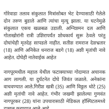
गोरेवाडा तलाव संकुलात मित्रांसोबत भेट देण्यासाठी गेलेले
दोन तरुण बुडाले आणि त्यांचा मृत्यू झाला. या घटनेमुळे
संकुलात एकच खळबळ उडाली. अग्निशमन दल आणि
गोताखोरांनी रात्री उशिरापर्यंत शोधकार्य सुरू ठेवले परंतु
दोघांचेही मृतदेह सापडले नाहीत. सतीश रामराज देशभ्रतार
(18) आणि अनिकेत धनराज बडगे (18) अशी मृतांची नावे
आहेत. दोघेही नातेवाईक आहेत
नागपूरमधील महाल येथील फटाक्याच्या गोदामात अचानक
आग लागली. या दुर्घटनेत दोघे जिवंत जळाले. अनेकांना
वाचवण्यात आले.गिरीश खत्री (35) आणि विठ्ठल धोटे (25)
अशी मृतांची नावे आहेत. गंभीर जखमी झालेल्या गुणवंत
नागपूरकर (28) यांना उपचारासाठी मेडिकल हॉस्पिटलमध्ये
दाखल करण्यात आले आहे.