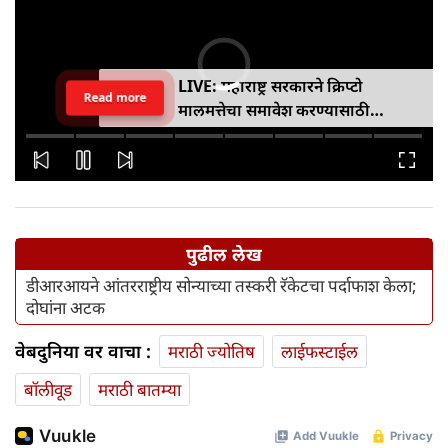
LIVE: महाराष्ट्र सरकारने क्रिप्टो
Read more
मालमत्तेचा समावेश करण्यासाठी
एमपीआयडी कायद्यात दुरुस्ती केली
पुढील लेख
डीआरआयने आंतरराष्ट्रीय सोन्याच्या तस्करी रॅकेटचा पर्दाफाश केला;
दोघांना अटक
वेबदुनिया वर वाचा :
मराठी ज्योतिष
लाईफस्टाईल
बॉलीवूड
मराठी बातम्या