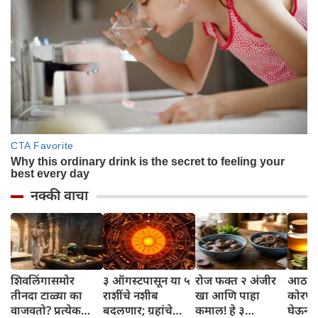
नक्की वाचा
शिवलिंगासमोर
३ ऑगस्टपासून या ५
रोज फक्त २ अंजीर
आठवड्
तीनदा टाळ्या का
राशींचे नशीब
खा आणि पाहा
कोरफड
वाजवतो? प्रत्येक
बदलणार; ग्रहांचे
कमाल! हे ३
घेऊन 