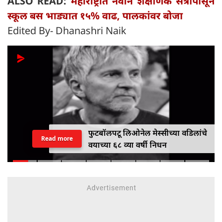
ALSO READ:
महाराष्ट्रात नवीन शैक्षणिक सत्रापासून
स्कूल बस भाड्यात १५% वाढ, पालकांवर बोजा
Edited By- Dhanashri Naik
फुटबॉलपटू लिओनेल मेस्सीच्या वडिलांचे
Read more
वयाच्या ६८ व्या वर्षी निधन