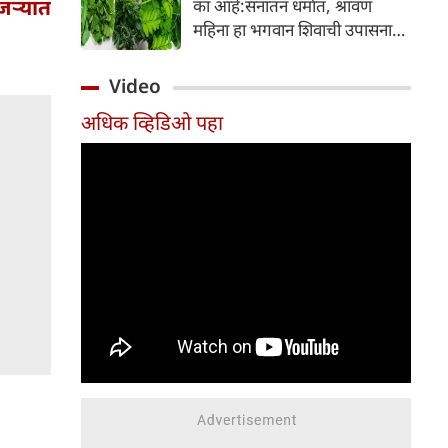
ंजऱ्यात
का आहे:सनातन धर्मात, श्रावण
निर्माण होतात.
महिना हा भगवान शिवाची उपासना
करण्यासाठी सर्वात पवित्र काळ
मानला जातो. या संपूर्ण महिन्यात,
Video
भक्त उपवास, पूजा, नामजप,
अधिक व्हिडिओ पहा
दानधर्म आणि सात्विक जीवनशैलीचे
पालन करतात.