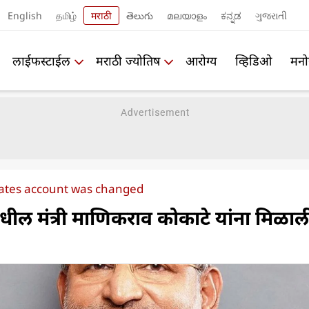
English
தமிழ்
मराठी
తెలుగు
മലയാളം
ಕನ್ನಡ
ગુજરાતી
लाईफस्टाईल
मराठी ज्योतिष
आरोग्य
व्हिडिओ
मनो
ates account was changed
रमधील मंत्री माणिकराव कोकाटे यांना मिळाल