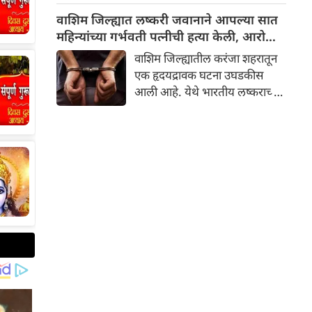
पीडितांना नुकसान भरपाई देणारे
वाशिम जिल्ह्यात लष्करी जवानाने आपल्या सात
महाराष्ट्र हे पहिले राज्य ठरले आहे.
महिन्यांच्या गर्भवती पत्नीची हत्या केली, आरोपी
जवानाला अटक
वाशिम जिल्ह्यातील करंजा शहरातून
एक हृदयद्रावक घटना उघडकीस
आली आहे. येथे भारतीय लष्कराच्या
एका जवानाने आपल्या सात
महिन्यांच्या गर्भवती पत्नीची हत्या
केली आहे . या प्रकरणी पोलिसांनी
जवानाला त्याच्या आई-वडिलांसह
अटक केली असून हत्येचा गुन्हा
दाखल केला आहे.