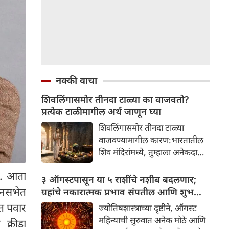
नक्की वाचा
शिवलिंगासमोर तीनदा टाळ्या का वाजवतो?
प्रत्येक टाळीमागील अर्थ जाणून घ्या
शिवलिंगासमोर तीनदा टाळ्या
वाजवण्यामागील कारण:भारतातील
शिव मंदिरांमध्ये, तुम्हाला अनेकदा
भक्त शिवलिंगासमोर तीनदा टाळ्या
े. आता
वाजवताना दिसतील. ही एक सामान्य
३ ऑगस्टपासून या ५ राशींचे नशीब बदलणार;
प्रथा आहे, पण तुम्ही कधी विचार
धानसभेत
ग्रहांचे नकारात्मक प्रभाव संपतील आणि शुभ
केला आहे का की यामागे काय रहस्य
दिवसांची सुरुवात होईल
ित पवार
ज्योतिषशास्त्राच्या दृष्टीने, ऑगस्ट
आहे आणि प्रत्येक टाळीचा अर्थ काय
महिन्याची सुरुवात अनेक मोठे आणि
 क्रीडा
आहे? हा केवळ एक विधी नाही, तर