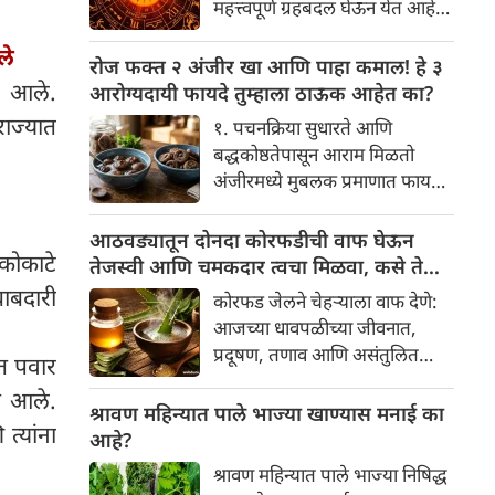
महत्त्वपूर्ण ग्रहबदल घेऊन येत आहे.
यामागे खोलवर रुजलेल्या पौराणिक
ग्रह आणि नक्षत्रांची ही विशेष
श्रद्धा, आध्यात्मिक अर्थ आणि काही
ले
हालचाल अनेक राशींच्या जीवनात
रोज फक्त २ अंजीर खा आणि पाहा कमाल! हे ३
वैज्ञानिक तर्कदेखील आहेत. चला, या
सकारात्मक बदल घडवून आणणार
त आले.
आरोग्यदायी फायदे तुम्हाला ठाऊक आहेत का?
अनोख्या परंपरेमागील अर्थ
आहे. विशेषतः ३ ऑगस्ट रोजी एक
राज्यात
सविस्तरपणे समजून घेऊया.
१. पचनक्रिया सुधारते आणि
अत्यंत दुर्मिळ आणि फलदायी
बद्धकोष्ठतेपासून आराम मिळतो
ग्रहस्थिती (संयोग) तयार होत आहे.
अंजीरमध्ये मुबलक प्रमाणात फायबर
या दिवशी तयार होणारे शुभ योग,
असते. जर तुम्हाला वारंवार
ग्रहांची स्थिती आणि या गोचरमुळे
बद्धकोष्ठता, गॅस किंवा अपचनाचा
आठवड्यातून दोनदा कोरफडीची वाफ घेऊन
ज्यांचे नशीब उजळणार आहे अशा
कोकाटे
त्रास होत असेल, तर अंजीर
तेजस्वी आणि चमकदार त्वचा मिळवा, कसे ते
भाग्यवान राशींबद्दल आपण जाणून
तुमच्यासाठी वरदान ठरू शकते. हे
जाणून घ्या
बाबदारी
घेऊया!
कोरफड जेलने चेहऱ्याला वाफ देणे:
आतड्यांची स्वच्छता ठेवण्यास मदत
आजच्या धावपळीच्या जीवनात,
करते. पचनसंस्था मजबूत करून पोट
प्रदूषण, तणाव आणि असंतुलित
ित पवार
साफ होण्यास मदत करते.
आहार यांचा आपल्या त्वचेवर
त आले.
नकारात्मक परिणाम होऊ शकतो.
श्रावण महिन्यात पाले भाज्या खाण्यास मनाई का
त्यांना
आपल्या त्वचेची चमक हळूहळू कमी
आहे?
होते, ज्यामुळे निस्तेजपणा, मुरुमे
श्रावण महिन्यात पाले भाज्या निषिद्ध
आणि ब्लॅकहेड्स यांसारख्या समस्या