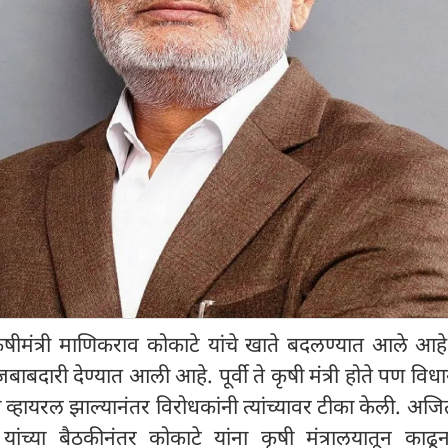
कृषीमंत्री माणिकराव कोकाटे यांचे खाते बदलण्यात आले आह
ची जबाबदारी देण्यात आली आहे. पूर्वी ते कृषी मंत्री होते पण वि
व्हायरल झाल्यानंतर विरोधकांनी त्यांच्यावर टीका केली. अज
ांच्या बैठकीनंतर कोकाटे यांना कृषी मंत्रालयातून काढून