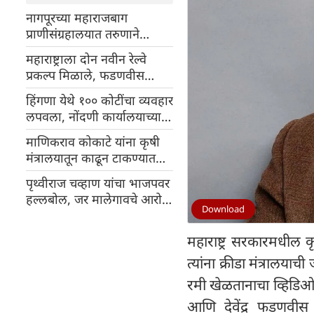
नागपूरच्या महाराजबाग
प्राणीसंग्रहालयात तरुणाने
वाघाच्या पिंजऱ्यात उडी टाकली
महाराष्ट्राला दोन नवीन रेल्वे
प्रकल्प मिळाले, फडणवीस
म्हणाले-"प्रत्येक ट्रॅक संतुलित
हिंगणा येथे १०० कोटींचा व्यवहार
प्रगतीकडे एक पाऊल आहे"
लपवला, नोंदणी कार्यालयाच्या
आयकर सर्वेक्षणात मोठा खुलासा
माणिकराव कोकाटे यांना कृषी
मंत्रालयातून काढून टाकण्यात
आले
पृथ्वीराज चव्हाण यांचा भाजपवर
हल्लबोल, जर मालेगावचे आरोपी
Download
निर्दोष होते तर..
महाराष्ट्र सरकारमधील 
त्यांना क्रीडा मंत्रालया
रमी खेळतानाचा व्हिडिओ 
आणि देवेंद्र फडणवीस य