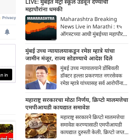
LIVE: मुंबईत मेट्रो स्कूल उडवून देण्याची
ईमेलनंतर मुंबई पोलिसांनी सायबर
महापौरांना धमकी
तपास सुरू केला आहे.
Maharashtra Breaking
News Live in Marathi : १५
ऑगस्टच्या आधी मुंबईच्या महापौर
रितू तावडे यांना मेट्रो, शाळा आणि
शेअर बाजाराला लक्ष्य करून बॉम्बची
मुंबई उच्च न्यायालयाकडून रमेश म्हात्रे यांचा
धमकी मिळाली आहे. खलिस्तान
जामीन मंजूर, राज्य सोडण्याचे आदेश दिले
समर्थकांनी पाठवलेल्या या ईमेलनंतर
मुंबई उच्च न्यायालयाने डोंबिवली
मुंबई पोलिसांनी सायबर तपास सुरू
डॉक्टर हल्ला प्रकरणात नगरसेवक
केला आहे
रमेश म्हात्रे यांच्यासह सर्व आरोपींना
जामीन मंजूर करत एक महत्त्वपूर्ण
निकाल दिला आहे. तथापि,
महाराष्ट्र सरकारचा मोठा निर्णय, क्रिप्टो मालमत्तेचा
न्यायालयाने जामिनावर कठोर अटी
एमपीआयडी कायद्यात समावेश
घातल्या आहेत. सर्वात महत्त्वाची अट
महाराष्ट्र सरकारने क्रिप्टो मालमत्तेचा
अशी आहे की, पुढील आदेश येईपर्यंत
समावेश करण्यासाठी एमपीआयडी
रमेश म्हात्रे यांनी महाराष्ट्राबाहेरच
कायद्यात दुरुस्ती केली. क्रिप्टो जप्त
राहावे.
करणारे आणि आर्थिक फसवणुकीच्या