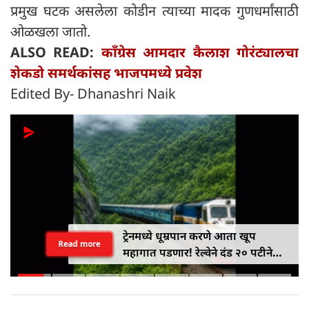
प्रमुख घटक असलेला कोडीन त्याच्या मादक गुणधर्मांसाठी
ओळखला जातो.
ALSO READ:
काँग्रेस आमदार कैलाश गोरंट्यालचा
शेकडो समर्थकांसह भाजपमध्ये प्रवेश
Edited By- Dhanashri Naik
नियमांनुसार काम करता येत नसेल तर
Read more
राजीनामा द्या…तुकाराम मुंडे यांनी
एफडीएच्या २९ कर्मचाऱ्यांना थेट इशारा