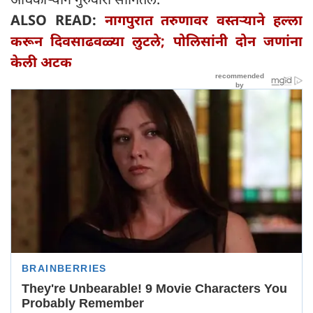
ALSO READ:
नागपुरात तरुणावर वस्तऱ्याने हल्ला
करून दिवसाढवळ्या लुटले; पोलिसांनी दोन जणांना
केली अटक