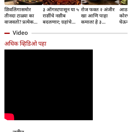
शिवलिंगासमोर
३ ऑगस्टपासून या ५
रोज फक्त २ अंजीर
आठवड्
तीनदा टाळ्या का
राशींचे नशीब
खा आणि पाहा
कोरफड
वाजवतो? प्रत्येक
बदलणार; ग्रहांचे
कमाल! हे ३
घेऊन 
टाळीमागील अर्थ
नकारात्मक प्रभाव
आरोग्यदायी फायदे
चमकदा
Video
जाणून घ्या
संपतील आणि शुभ
तुम्हाला ठाऊक
मिळवा,
दिवसांची सुरुवात
आहेत का?
घ्या
अधिक व्हिडिओ पहा
होईल