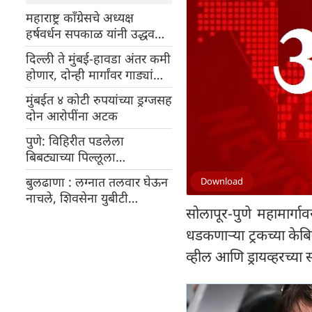
महाराष्ट्र काँग्रेसचे अध्यक्ष
हर्षवर्धन सपकाळ यांनी उद्धव
यांची भेट घेतली
दिल्ली ते मुंबई-हावडा अंतर कमी
होणार, दोन्ही मार्गांवर गाड्यांचा
वेग वाढवण्यासाठी रेल्वेने
मुंबईत ४ कोटी रुपयांच्या ड्रग्जसह
आवश्यक ती मान्यता दिली
दोन आरोपींना अटक
पुणे: विहिरीत पडलेला
बिबट्याच्या पिल्लूला
वाचवल्यानंतर जंगलात सोडले
बुलढाणा : लग्नात तलवार घेऊन
Download
नाचले, शिवसेना युबीटी
सोलापूर-पुणे महामार्
आमदाराविरुद्ध गुन्हा दाखल
धडकणाऱ्या ट्रकच्या केब
व्हील आणि ड्रायव्हरच