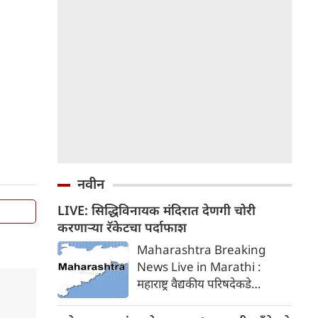
नवीन
LIVE: सिद्धिविनायक मंदिरात देणगी चोरी
करणाऱ्या रॅकेटचा पर्दाफाश
Maharashtra Breaking
News Live in Marathi :
महाराष्ट्र वैद्यकीय परिषदेकडे
(एमएमसी) बीएसएमएस आणि
सीसीएमपी डॉक्टरांना नोंदणी