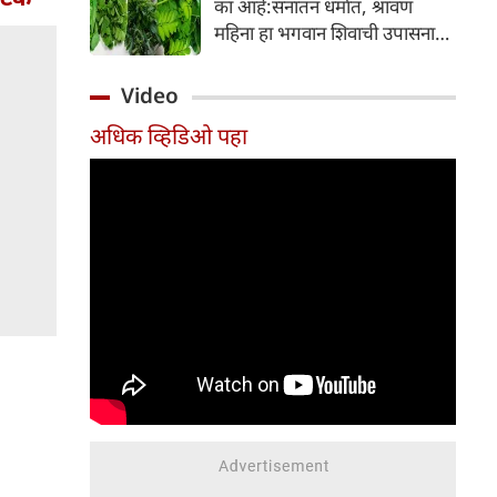
का आहे:सनातन धर्मात, श्रावण
निर्माण होतात.
महिना हा भगवान शिवाची उपासना
करण्यासाठी सर्वात पवित्र काळ
मानला जातो. या संपूर्ण महिन्यात,
Video
भक्त उपवास, पूजा, नामजप,
अधिक व्हिडिओ पहा
दानधर्म आणि सात्विक जीवनशैलीचे
पालन करतात.