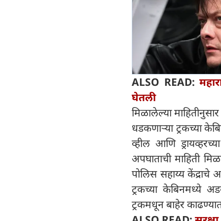
ALSO READ:
महारा
घेतली
मिळालेल्या माहितीनुसार
धडकणाऱ्या ट्रकच्या केब
व्हील आणि ड्रायव्हरच्
अपघाताची माहिती मिळत
पोलिस सहाय्य केंद्राच
ट्रकच्या केबिनमध्ये अ
ट्रकमधून बाहेर काढण्य
ALSO READ:
सुरक्ष