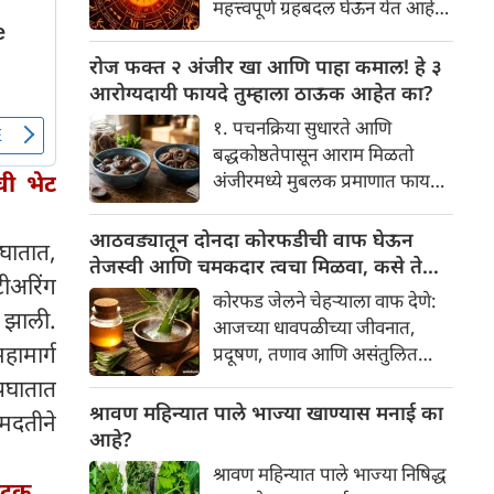
महत्त्वपूर्ण ग्रहबदल घेऊन येत आहे.
यामागे खोलवर रुजलेल्या पौराणिक
ग्रह आणि नक्षत्रांची ही विशेष
श्रद्धा, आध्यात्मिक अर्थ आणि काही
हालचाल अनेक राशींच्या जीवनात
रोज फक्त २ अंजीर खा आणि पाहा कमाल! हे ३
वैज्ञानिक तर्कदेखील आहेत. चला, या
सकारात्मक बदल घडवून आणणार
आरोग्यदायी फायदे तुम्हाला ठाऊक आहेत का?
अनोख्या परंपरेमागील अर्थ
आहे. विशेषतः ३ ऑगस्ट रोजी एक
सविस्तरपणे समजून घेऊया.
१. पचनक्रिया सुधारते आणि
अत्यंत दुर्मिळ आणि फलदायी
बद्धकोष्ठतेपासून आराम मिळतो
ग्रहस्थिती (संयोग) तयार होत आहे.
अंजीरमध्ये मुबलक प्रमाणात फायबर
ंची भेट
या दिवशी तयार होणारे शुभ योग,
असते. जर तुम्हाला वारंवार
ग्रहांची स्थिती आणि या गोचरमुळे
बद्धकोष्ठता, गॅस किंवा अपचनाचा
आठवड्यातून दोनदा कोरफडीची वाफ घेऊन
ज्यांचे नशीब उजळणार आहे अशा
पघातात,
त्रास होत असेल, तर अंजीर
तेजस्वी आणि चमकदार त्वचा मिळवा, कसे ते
भाग्यवान राशींबद्दल आपण जाणून
टीअरिंग
तुमच्यासाठी वरदान ठरू शकते. हे
जाणून घ्या
घेऊया!
कोरफड जेलने चेहऱ्याला वाफ देणे:
आतड्यांची स्वच्छता ठेवण्यास मदत
त झाली.
आजच्या धावपळीच्या जीवनात,
करते. पचनसंस्था मजबूत करून पोट
ामार्ग
प्रदूषण, तणाव आणि असंतुलित
साफ होण्यास मदत करते.
आहार यांचा आपल्या त्वचेवर
अपघातात
नकारात्मक परिणाम होऊ शकतो.
श्रावण महिन्यात पाले भाज्या खाण्यास मनाई का
मदतीने
आपल्या त्वचेची चमक हळूहळू कमी
आहे?
होते, ज्यामुळे निस्तेजपणा, मुरुमे
श्रावण महिन्यात पाले भाज्या निषिद्ध
आणि ब्लॅकहेड्स यांसारख्या समस्या
 अटक