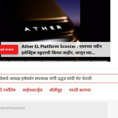
Ather EL Platform Scooter : एथरच्या नवीन
ead more
इलेक्ट्रिक स्कूटरची किंमत जाहीर, जाणून घ्या
कोनार्कमध्ये कोणती खास वैशिष्ट्ये आहे
काँग्रेसचे अध्यक्ष हर्षवर्धन सपकाळ यांनी उद्धव यांची भेट घेतली
ी ज्योतिष
लाईफस्टाईल
बॉलीवूड
मराठी बातम्या