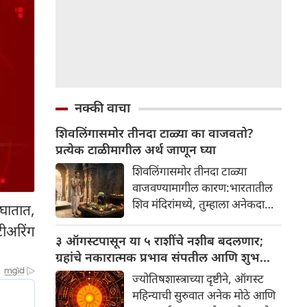
नक्की वाचा
शिवलिंगासमोर तीनदा टाळ्या का वाजवतो?
प्रत्येक टाळीमागील अर्थ जाणून घ्या
शिवलिंगासमोर तीनदा टाळ्या
वाजवण्यामागील कारण:भारतातील
शिव मंदिरांमध्ये, तुम्हाला अनेकदा
घातात,
भक्त शिवलिंगासमोर तीनदा टाळ्या
टीअरिंग
वाजवताना दिसतील. ही एक सामान्य
३ ऑगस्टपासून या ५ राशींचे नशीब बदलणार;
प्रथा आहे, पण तुम्ही कधी विचार
ग्रहांचे नकारात्मक प्रभाव संपतील आणि शुभ
केला आहे का की यामागे काय रहस्य
दिवसांची सुरुवात होईल
ज्योतिषशास्त्राच्या दृष्टीने, ऑगस्ट
आहे आणि प्रत्येक टाळीचा अर्थ काय
महिन्याची सुरुवात अनेक मोठे आणि
आहे? हा केवळ एक विधी नाही, तर