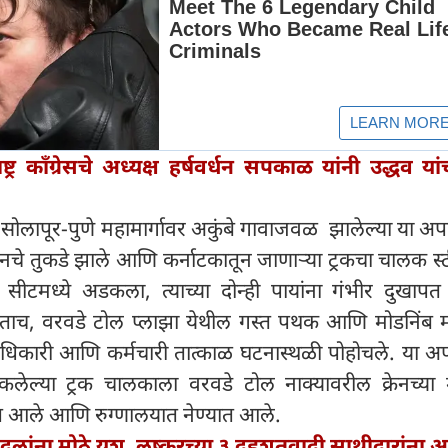
ष्ट्र काँग्रेसचे अध्यक्ष हर्षवर्धन सपकाळ यांनी उद्धव या
 सोलापूर-पुणे महामार्गावर अकुंबे गावाजवळ झालेल्या या अ
िनचे तुकडे झाले आणि कर्नाटकातून जाणाऱ्या ट्रकचा चालक स्
या सीटमध्ये अडकला, त्याच्या दोन्ही पायांना गंभीर दुखाप
ाच, वरवडे टोल प्लाझा येथील गस्त पथक आणि मोडनिंब मह
े अधिकारी आणि कर्मचारी तात्काळ घटनास्थळी पोहोचले. या 
डकलेल्या ट्रक चालकाला वरवडे टोल नाक्यावरील क्रेनच्या 
ात आले आणि रुग्णालयात नेण्यात आले.
ा दलांना मोठे यश, लष्करच्या ३ दहशतवादी साथीदारांना