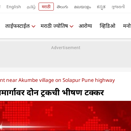
ी
English
தமிழ்
मराठी
తెలుగు
മലയാളം
ಕನ್ನಡ
ગુજરાતી
लाईफस्टाईल
मराठी ज्योतिष
आरोग्य
व्हिडिओ
मनो
ent near Akumbe village on Solapur Pune highway
ामार्गावर दोन ट्रकची भीषण टक्कर