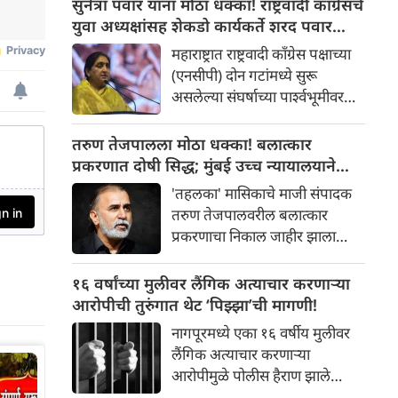
सुनेत्रा पवार यांना मोठा धक्का! राष्ट्रवादी काँग्रेसचे
देण्याच्या निर्णयाच्या निषेधार्थ खासगी
युवा अध्यक्षांसह शेकडो कार्यकर्ते शरद पवार
डॉक्टरांनी पुकारलेल्या
गटात सामील
महाराष्ट्रात राष्ट्रवादी काँग्रेस पक्षाच्या
अनिश्चितकालीन संपाचा परिणाम
(एनसीपी) दोन गटांमध्ये सुरू
आता शहरातील आरोग्य व्यवस्थेवर
असलेल्या संघर्षाच्या पार्श्वभूमीवर
स्पष्टपणे दिसून येत आहे.
ठाण्यातून एक मोठी राजकीय घडामोड
समोर आली आहे. उपमुख्यमंत्री सुनेत्रा
तरुण तेजपालला मोठा धक्का! बलात्कार
पवार यांच्या नेतृत्वाखालील राष्ट्रवादी
प्रकरणात दोषी सिद्ध; मुंबई उच्च न्यायालयाने
काँग्रेस गटाला ठाण्यात मोठा धक्का
कनिष्ठ न्यायालयाचा निकाल फिरवला!
'तहलका' मासिकाचे माजी संपादक
बसला आहे. पक्षाचे ठाणे शहर युवा
तरुण तेजपालवरील बलात्कार
अध्यक्ष वीरू वाघमारे आणि
प्रकरणाचा निकाल जाहीर झाला
सरचिटणीस हेमंत वाणी यांच्यासह
आहे. मुंबई उच्च न्यायालयाच्या गोवा
शेकडो कार्यकर्ते शरद पवार गटात
खंडपीठाने तरुण तेजपालला दोषी
१६ वर्षांच्या मुलीवर लैंगिक अत्याचार करणाऱ्या
सामील झाले आहेत. याप्रसंगी शरद
ठरवले आहे. शिक्षेच्या
आरोपीची तुरुंगात थेट ‘पिझ्झा’ची मागणी!
पवार यांचे निकटचे सहकारी आणि
कालावधीबाबत दोन्ही बाजूंचा
आमदार डॉ. जितेंद्र आव्हाड,
नागपूरमध्ये एका १६ वर्षीय मुलीवर
युक्तिवाद आजच ऐकला जाईल, असे
जिल्हाध्यक्ष मनोज प्रधान आणि युवा
लैंगिक अत्याचार करणाऱ्या
न्यायालयाने स्पष्ट केले. २०१३ मधील
अध्यक्ष अभिजीत पवार उपस्थित होते
आरोपीमुळे पोलीस हैराण झाले
लैंगिक अत्याचार प्रकरणात तरुण
आणि त्यांनी सर्व नेते व कार्यकर्त्यांचे
आहेत. तुरुंगात असताना आरोपी