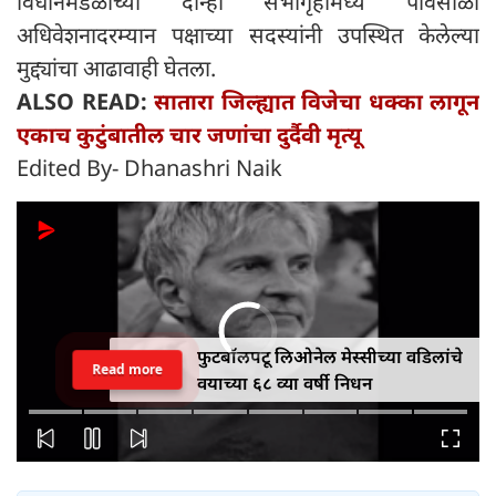
विधानमंडळाच्या दोन्ही सभागृहांमध्ये पावसाळी
अधिवेशनादरम्यान पक्षाच्या सदस्यांनी उपस्थित केलेल्या
मुद्द्यांचा आढावाही घेतला.
ALSO READ:
सातारा जिल्ह्यात विजेचा धक्का लागून
एकाच कुटुंबातील चार जणांचा दुर्दैवी मृत्यू
Edited By- Dhanashri Naik
फुटबॉलपटू लिओनेल मेस्सीच्या वडिलांचे
Read more
वयाच्या ६८ व्या वर्षी निधन