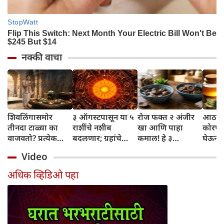
नक्की वाचा
शिवलिंगासमोर
३ ऑगस्टपासून या ५
रोज फक्त २ अंजीर
आठवड्
तीनदा टाळ्या का
राशींचे नशीब
खा आणि पाहा
कोरफड
वाजवतो? प्रत्येक
बदलणार; ग्रहांचे
कमाल! हे ३
घेऊन 
टाळीमागील अर्थ
नकारात्मक प्रभाव
आरोग्यदायी फायदे
चमकदा
Video
जाणून घ्या
संपतील आणि शुभ
तुम्हाला ठाऊक
मिळवा,
दिवसांची सुरुवात
आहेत का?
घ्या
अधिक व्हिडिओ पहा
होईल