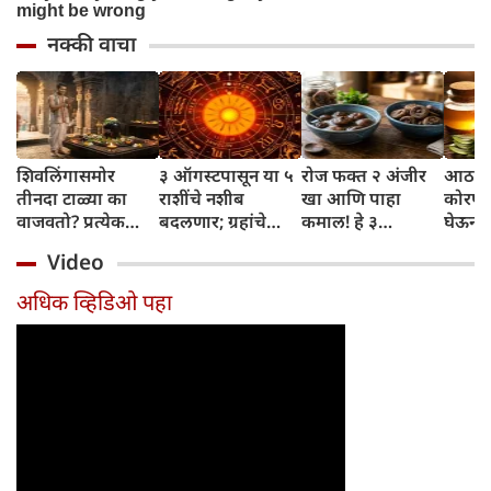
नक्की वाचा
शिवलिंगासमोर
३ ऑगस्टपासून या ५
रोज फक्त २ अंजीर
आठवड्
तीनदा टाळ्या का
राशींचे नशीब
खा आणि पाहा
कोरफड
वाजवतो? प्रत्येक
बदलणार; ग्रहांचे
कमाल! हे ३
घेऊन 
टाळीमागील अर्थ
नकारात्मक प्रभाव
आरोग्यदायी फायदे
चमकदा
Video
जाणून घ्या
संपतील आणि शुभ
तुम्हाला ठाऊक
मिळवा,
दिवसांची सुरुवात
आहेत का?
घ्या
अधिक व्हिडिओ पहा
होईल