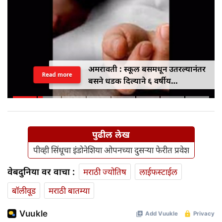
अमरावती : स्कूल बसमधून उतरल्यानंतर
Read more
बसने धडक दिल्याने ६ वर्षीय
विद्यार्थिनीचा मृत्यू
पुढील लेख
पीव्ही सिंधूचा इंडोनेशिया ओपनच्या दुसऱ्या फेरीत प्रवेश
वेबदुनिया वर वाचा :
मराठी ज्योतिष
लाईफस्टाईल
बॉलीवूड
मराठी बातम्या