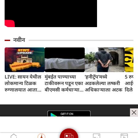
नवीन
LIVE: सायन येथील
मुंबईत पाण्याच्या
‘हनीट्रॅप’मध्ये
5 रुपये
लोकमान्य टिळक
टाकीवरून पडून एका
अडकलेल्या लष्करी
आईने 
रुग्णालयात आता
बीएमसी कर्मचाऱ्याचा
अधिकाऱ्याला अटक
दिले च
डिजिटल पेमेंट
दुर्दैवी मृत्यू