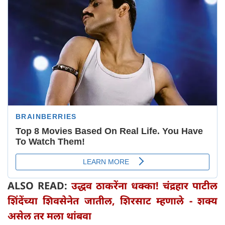
ALSO READ:
उद्धव ठाकरेंना धक्का! चंद्रहार पाटील
शिंदेंच्या शिवसेनेत जातील, शिरसाट म्हणाले - शक्य
असेल तर मला थांबवा