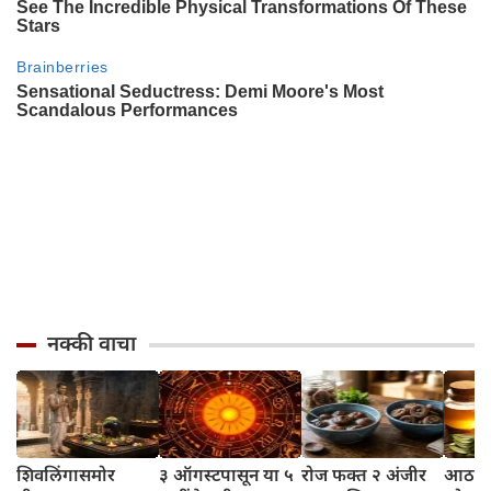
नक्की वाचा
शिवलिंगासमोर
३ ऑगस्टपासून या ५
रोज फक्त २ अंजीर
आठवड्