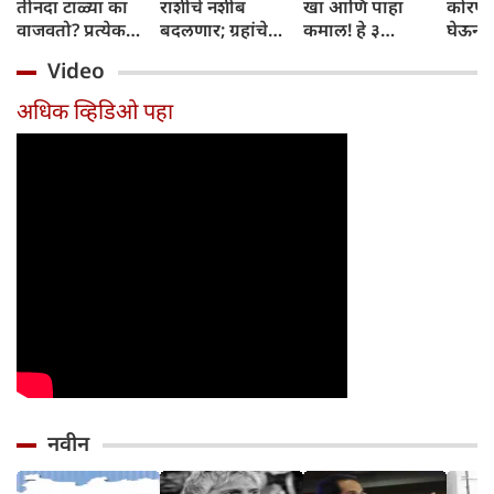
तीनदा टाळ्या का
राशींचे नशीब
खा आणि पाहा
कोरफड
वाजवतो? प्रत्येक
बदलणार; ग्रहांचे
कमाल! हे ३
घेऊन 
टाळीमागील अर्थ
नकारात्मक प्रभाव
आरोग्यदायी फायदे
चमकदा
Video
जाणून घ्या
संपतील आणि शुभ
तुम्हाला ठाऊक
मिळवा,
दिवसांची सुरुवात
आहेत का?
घ्या
अधिक व्हिडिओ पहा
होईल
नवीन