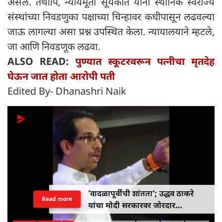
असेल. तथापि, न्यायमूर्ती सूर्यकांत यांनी स्थानिक स्वराज्य
संस्थांच्या निवडणुका पक्षाच्या चिन्हावर कधीपासून लढवल्या
जाऊ लागल्या असा प्रश्न उपस्थित केला. न्यायालयाने म्हटले,
जा आणि निवडणूक लढवा.
ALSO READ:
पुण्यात स्कूटरवरून पत्नीचा मृतदेह
घेऊन जात होता आरोपी पती
Edited By- Dhanashri Naik
'वादळापूर्वीची शांतता'; उद्धव ठाकरे
Read more
यांचा मोदी सरकारवर जोरदार
हल्लाबोल, म्हणाले-'देशात स्वार्थी वारे