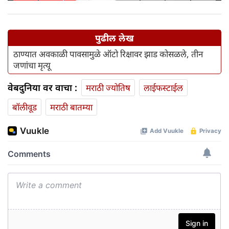
वाहत आहे'
पुढील लेख
ठाण्यात अवकाळी पावसामुळे ऑटो रिक्षावर झाड कोसळले, तीन
जणांचा मृत्यू
वेबदुनिया वर वाचा :
मराठी ज्योतिष
लाईफस्टाईल
बॉलीवूड
मराठी बातम्या