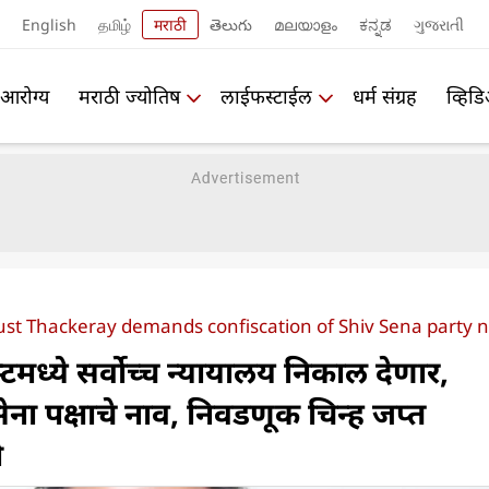
English
தமிழ்
मराठी
తెలుగు
മലയാളം
ಕನ್ನಡ
ગુજરાતી
आरोग्य
मराठी ज्योतिष
लाईफस्टाईल
धर्म संग्रह
व्हिड
gust Thackeray demands confiscation of Shiv Sena party 
मध्ये सर्वोच्च न्यायालय निकाल देणार,
ेना पक्षाचे नाव, निवडणूक चिन्ह जप्त
ी