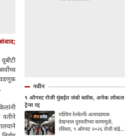
संवाद;
 यूबीटी
र्वोच्च
निवडणूक
नवीन
.
९ ऑगस्ट रोजी मुंबईत जंबो ब्लॉक, अनेक लोकल
ट्रेन्स रद्द
िलांनी
पश्चिम रेल्वेतर्फे अत्यावश्यक
ा वतीने
देखभाल दुरुस्तीच्या कामामुळे,
ालयाने
रविवार, ९ ऑगस्ट २०२६ रोजी वांद्रे
 निर्णय