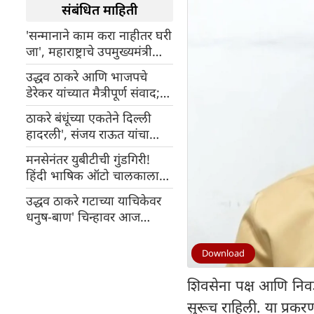
संबंधित माहिती
'सन्मानाने काम करा नाहीतर घरी
जा', महाराष्ट्राचे उपमुख्यमंत्री
एकनाथ शिंदे यांचा मंत्री आणि
उद्धव ठाकरे आणि भाजपचे
आमदारांना इशारा
डेरेकर यांच्यात मैत्रीपूर्ण संवाद;
राजकारणात पुन्हा प्रश्न उपस्थित
ठाकरे बंधूंच्या एकतेने दिल्ली
हादरली', संजय राऊत यांचा
दावा
मनसेनंतर युबीटीची गुंडगिरी!
हिंदी भाषिक ऑटो चालकाला
मारहाण, व्हिडीओ व्हायरल
उद्धव ठाकरे गटाच्या याचिकेवर
धनुष-बाण' चिन्हावर आज
सर्वोच्च न्यायालयात सुनावणी
Download
शिवसेना पक्ष आणि निवड
सुरूच राहिली. या प्रकरण