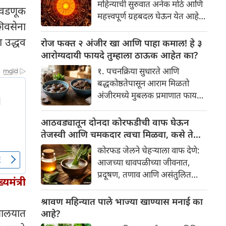
महिन्याची सुरुवात अनेक मोठे आणि
निवडणूक
आहे? हा केवळ एक विधी नाही, तर
महत्त्वपूर्ण ग्रहबदल घेऊन येत आहे.
यामागे खोलवर रुजलेल्या पौराणिक
शिवसेना
ग्रह आणि नक्षत्रांची ही विशेष
श्रद्धा, आध्यात्मिक अर्थ आणि काही
हालचाल अनेक राशींच्या जीवनात
ा उद्धव
रोज फक्त २ अंजीर खा आणि पाहा कमाल! हे ३
वैज्ञानिक तर्कदेखील आहेत. चला, या
सकारात्मक बदल घडवून आणणार
आरोग्यदायी फायदे तुम्हाला ठाऊक आहेत का?
अनोख्या परंपरेमागील अर्थ
आहे. विशेषतः ३ ऑगस्ट रोजी एक
सविस्तरपणे समजून घेऊया.
१. पचनक्रिया सुधारते आणि
अत्यंत दुर्मिळ आणि फलदायी
बद्धकोष्ठतेपासून आराम मिळतो
ग्रहस्थिती (संयोग) तयार होत आहे.
अंजीरमध्ये मुबलक प्रमाणात फायबर
या दिवशी तयार होणारे शुभ योग,
असते. जर तुम्हाला वारंवार
ग्रहांची स्थिती आणि या गोचरमुळे
बद्धकोष्ठता, गॅस किंवा अपचनाचा
आठवड्यातून दोनदा कोरफडीची वाफ घेऊन
ज्यांचे नशीब उजळणार आहे अशा
त्रास होत असेल, तर अंजीर
तेजस्वी आणि चमकदार त्वचा मिळवा, कसे ते
भाग्यवान राशींबद्दल आपण जाणून
तुमच्यासाठी वरदान ठरू शकते. हे
जाणून घ्या
घेऊया!
कोरफड जेलने चेहऱ्याला वाफ देणे:
आतड्यांची स्वच्छता ठेवण्यास मदत
आजच्या धावपळीच्या जीवनात,
करते. पचनसंस्था मजबूत करून पोट
प्रदूषण, तणाव आणि असंतुलित
साफ होण्यास मदत करते.
मंत्री
आहार यांचा आपल्या त्वचेवर
नकारात्मक परिणाम होऊ शकतो.
श्रावण महिन्यात पाले भाज्या खाण्यास मनाई का
आपल्या त्वचेची चमक हळूहळू कमी
ायालयात
आहे?
होते, ज्यामुळे निस्तेजपणा, मुरुमे