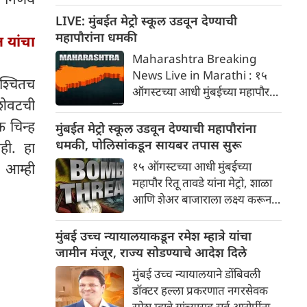
टर्मिनस आणि गोरेगाव
स्थानकांदरम्यान हार्बर लाईनवर जंबो
LIVE: मुंबईत मेट्रो स्कूल उडवून देण्याची
ब्लॉक लागू करण्यात येईल. हा ब्लॉक
महापौरांना धमकी
 यांचा
अप आणि डाउन दोन्ही हार्बर लाईनवर
Maharashtra Breaking
सकाळी १०:३० ते दुपारी ३:३० पर्यंत
News Live in Marathi : १५
श्चितच
लागू राहील.
ऑगस्टच्या आधी मुंबईच्या महापौर
शेवटची
रितू तावडे यांना मेट्रो, शाळा आणि
शेअर बाजाराला लक्ष्य करून बॉम्बची
 चिन्ह
मुंबईत मेट्रो स्कूल उडवून देण्याची महापौरांना
धमकी मिळाली आहे. खलिस्तान
धमकी, पोलिसांकडून सायबर तपास सुरू
ही. हा
समर्थकांनी पाठवलेल्या या ईमेलनंतर
१५ ऑगस्टच्या आधी मुंबईच्या
 आम्ही
मुंबई पोलिसांनी सायबर तपास सुरू
महापौर रितू तावडे यांना मेट्रो, शाळा
केला आहे
आणि शेअर बाजाराला लक्ष्य करून
बॉम्बची धमकी मिळाली आहे.
खलिस्तान समर्थकांनी पाठवलेल्या या
मुंबई उच्च न्यायालयाकडून रमेश म्हात्रे यांचा
ईमेलनंतर मुंबई पोलिसांनी सायबर
जामीन मंजूर, राज्य सोडण्याचे आदेश दिले
तपास सुरू केला आहे.
मुंबई उच्च न्यायालयाने डोंबिवली
डॉक्टर हल्ला प्रकरणात नगरसेवक
रमेश म्हात्रे यांच्यासह सर्व आरोपींना