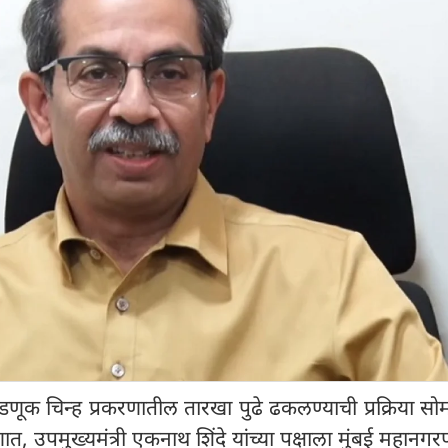
णूक चिन्ह प्रकरणातील तारखा पुढे ढकलण्याची प्रक्रिया सो
ात, उपमुख्यमंत्री एकनाथ शिंदे यांच्या पक्षाला मुंबई महानग