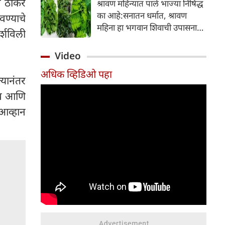
व ठाकरे
श्रावण महिन्यात पाले भाज्या निषिद्ध
आणि ब्लॅकहेड्स यांसारख्या समस्या
का आहे:सनातन धर्मात, श्रावण
ण्याचे
निर्माण होतात.
महिना हा भगवान शिवाची उपासना
्शविली
करण्यासाठी सर्वात पवित्र काळ
मानला जातो. या संपूर्ण महिन्यात,
Video
भक्त उपवास, पूजा, नामजप,
अधिक व्हिडिओ पहा
दानधर्म आणि सात्विक जीवनशैलीचे
्यानंतर
पालन करतात.
नाव आणि
 आव्हान