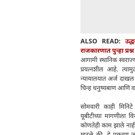
ALSO READ:
उद्
राजकारणात पुन्हा प्रश्
आगामी स्थानिक स्वराज्य 
प्रयत्नशील आहे. त्यामु
न्यायालयात अर्ज दाखल क
चिन्ह धनुष्यबाण आणि 
सोमवारी काही मिनिटे च
यूबीटीच्या मागणीला वि
कोणतेही काम झाले ना
म्हटले की, हे प्रकरण 