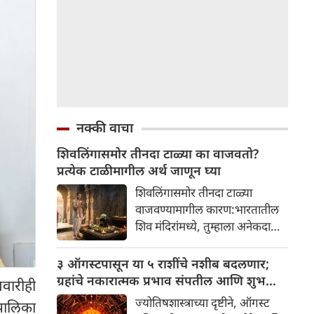
नक्की वाचा
शिवलिंगासमोर तीनदा टाळ्या का वाजवतो?
प्रत्येक टाळीमागील अर्थ जाणून घ्या
शिवलिंगासमोर तीनदा टाळ्या
वाजवण्यामागील कारण:भारतातील
शिव मंदिरांमध्ये, तुम्हाला अनेकदा
भक्त शिवलिंगासमोर तीनदा टाळ्या
वाजवताना दिसतील. ही एक सामान्य
३ ऑगस्टपासून या ५ राशींचे नशीब बदलणार;
प्रथा आहे, पण तुम्ही कधी विचार
ग्रहांचे नकारात्मक प्रभाव संपतील आणि शुभ
मवारीही
केला आहे का की यामागे काय रहस्य
दिवसांची सुरुवात होईल
ज्योतिषशास्त्राच्या दृष्टीने, ऑगस्ट
रपालिका
आहे आणि प्रत्येक टाळीचा अर्थ काय