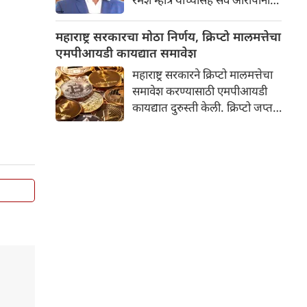
जामीन मंजूर करत एक महत्त्वपूर्ण
निकाल दिला आहे. तथापि,
महाराष्ट्र सरकारचा मोठा निर्णय, क्रिप्टो मालमत्तेचा
न्यायालयाने जामिनावर कठोर अटी
एमपीआयडी कायद्यात समावेश
घातल्या आहेत. सर्वात महत्त्वाची अट
महाराष्ट्र सरकारने क्रिप्टो मालमत्तेचा
अशी आहे की, पुढील आदेश येईपर्यंत
समावेश करण्यासाठी एमपीआयडी
रमेश म्हात्रे यांनी महाराष्ट्राबाहेरच
कायद्यात दुरुस्ती केली. क्रिप्टो जप्त
राहावे.
करणारे आणि आर्थिक फसवणुकीच्या
पीडितांना नुकसान भरपाई देणारे
महाराष्ट्र हे पहिले राज्य ठरले आहे.