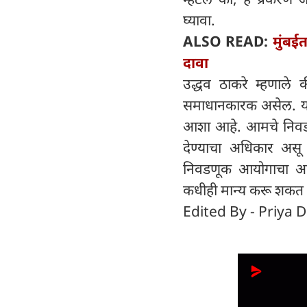
घ्यावा.
ALSO READ:
मुंबई
दावा
उद्धव ठाकरे म्हणाले
समाधानकारक असेल. या च
आशा आहे. आमचे निवडण
देण्याचा अधिकार असू
निवडणूक आयोगाचा अधि
कधीही मान्य करू शकत 
Edited By - Priya D