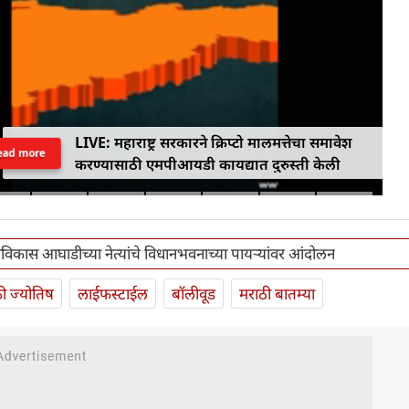
LIVE: महाराष्ट्र सरकारने क्रिप्टो मालमत्तेचा समावेश
ead more
करण्यासाठी एमपीआयडी कायद्यात दुरुस्ती केली
विकास आघाडीच्या नेत्यांचे विधानभवनाच्या पायऱ्यांवर आंदोलन
ी ज्योतिष
लाईफस्टाईल
बॉलीवूड
मराठी बातम्या