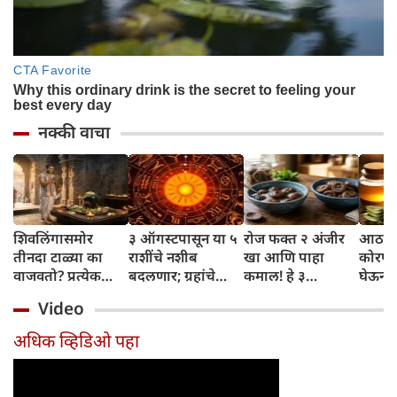
नक्की वाचा
शिवलिंगासमोर
३ ऑगस्टपासून या ५
रोज फक्त २ अंजीर
आठवड्
तीनदा टाळ्या का
राशींचे नशीब
खा आणि पाहा
कोरफड
वाजवतो? प्रत्येक
बदलणार; ग्रहांचे
कमाल! हे ३
घेऊन 
टाळीमागील अर्थ
नकारात्मक प्रभाव
आरोग्यदायी फायदे
चमकदा
Video
जाणून घ्या
संपतील आणि शुभ
तुम्हाला ठाऊक
मिळवा,
दिवसांची सुरुवात
आहेत का?
घ्या
अधिक व्हिडिओ पहा
होईल