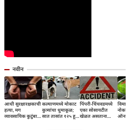
नवीन
आधी सुरक्षारक्षकाची
कल्याणमध्ये मोकाट
पिंपरी-चिंचवडमध्ये
विमान
हत्या, मग
कुत्र्यांचा धुमाकूळ;
एका सोसायटीत
नोकरी
व्यावसायिक कुटुंबाला
सात तासांत १२५ हून
खेळत असताना
ऑनलाइ
लक्ष्य…जुहूमध्ये
अधिक लोकांना चावा
चिमुकलीला कारने
भरण्या
भीषण कटाचा
चिरडले
संभाज