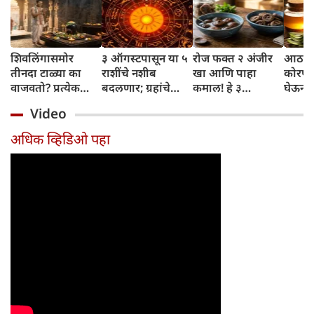
शिवलिंगासमोर
३ ऑगस्टपासून या ५
रोज फक्त २ अंजीर
आठवड्
तीनदा टाळ्या का
राशींचे नशीब
खा आणि पाहा
कोरफड
वाजवतो? प्रत्येक
बदलणार; ग्रहांचे
कमाल! हे ३
घेऊन 
टाळीमागील अर्थ
नकारात्मक प्रभाव
आरोग्यदायी फायदे
चमकदा
Video
जाणून घ्या
संपतील आणि शुभ
तुम्हाला ठाऊक
मिळवा,
दिवसांची सुरुवात
आहेत का?
घ्या
अधिक व्हिडिओ पहा
होईल