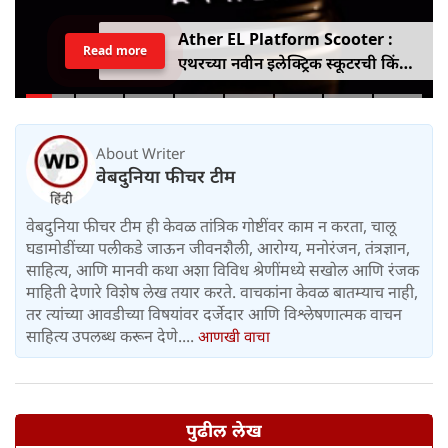
Ather EL Platform Scooter :
Read more
एथरच्या नवीन इलेक्ट्रिक स्कूटरची किंमत
जाहीर, जाणून घ्या कोनार्कमध्ये कोणती
खास वैशिष्ट्ये आहे
About Writer
वेबदुनिया फीचर टीम
वेबदुनिया फीचर टीम ही केवळ तांत्रिक गोष्टींवर काम न करता, चालू
घडामोडींच्या पलीकडे जाऊन जीवनशैली, आरोग्य, मनोरंजन, तंत्रज्ञान,
साहित्य, आणि मानवी कथा अशा विविध श्रेणींमध्ये सखोल आणि रंजक
माहिती देणारे विशेष लेख तयार करते. वाचकांना केवळ बातम्याच नाही,
तर त्यांच्या आवडीच्या विषयांवर दर्जेदार आणि विश्लेषणात्मक वाचन
साहित्य उपलब्ध करून देणे....
आणखी वाचा
पुढील लेख