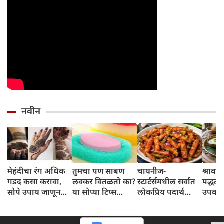
नवीन
मेहंदीचा रंग अधिक
तुमचा पण साबण
चायनीज-
श्रावण
गडद कसा करावा,
लवकर वितळतो का?
स्टार्टर्समधील सर्वात
पद्धती
सोपे उपाय जाणून
या सोप्या टिप्स
लोकप्रिय पदार्थ
उपवास
घ्या
वापरून पहा
Crispy Honey
वडा; स
Chilli Potato
करती