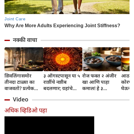
नक्की वाचा
शिवलिंगासमोर
३ ऑगस्टपासून या ५
रोज फक्त २ अंजीर
आठवड्
तीनदा टाळ्या का
राशींचे नशीब
खा आणि पाहा
कोरफड
वाजवतो? प्रत्येक
बदलणार; ग्रहांचे
कमाल! हे ३
घेऊन 
टाळीमागील अर्थ
नकारात्मक प्रभाव
आरोग्यदायी फायदे
चमकदा
Video
जाणून घ्या
संपतील आणि शुभ
तुम्हाला ठाऊक
मिळवा,
दिवसांची सुरुवात
आहेत का?
घ्या
अधिक व्हिडिओ पहा
होईल