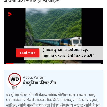
आजची पार्टी जोरात झाली पाहिजे!
ट्रेनमध्ये धूम्रपान करणे आता खूप
Read more
महागात पडणार! रेल्वेने दंड २० पटीने
वाढवून ₹१०० वरून ₹२,००० केला
About Writer
वेबदुनिया फीचर टीम
वेबदुनिया फीचर टीम ही केवळ तांत्रिक गोष्टींवर काम न करता, चालू
घडामोडींच्या पलीकडे जाऊन जीवनशैली, आरोग्य, मनोरंजन, तंत्रज्ञान,
साहित्य, आणि मानवी कथा अशा विविध श्रेणींमध्ये सखोल आणि रंजक