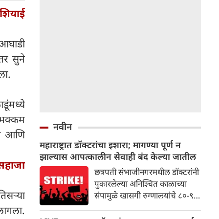
आशियाई
ी आघाडी
तर सुने
ला.
ूंमध्ये
 भक्कम
नवीन
ला आणि
महाराष्ट्रात डॉक्टरांचा इशारा; मागण्या पूर्ण न
झाल्यास आपत्कालीन सेवाही बंद केल्या जातील
-सहाजा
छत्रपती संभाजीनगरमधील डॉक्टरांनी
पुकारलेल्या अनिश्चित काळाच्या
तिसऱ्या
संपामुळे खासगी रुग्णालयांचे ८०-९०
टक्के बाह्यरुग्ण विभाग (ओपीडी) बंद
 लागला.
होते. याचा दहा हजार रुग्णांवर