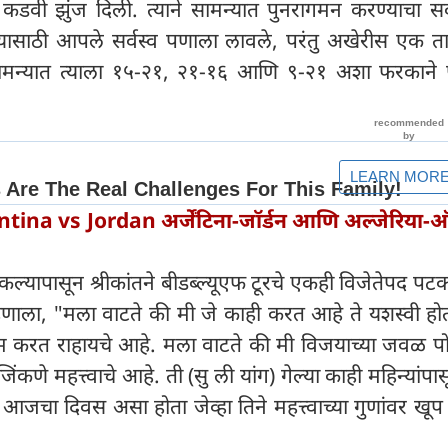
ाला कडवी झुंज दिली. त्याने सामन्यात पुनरागमन करण्याचा सर
जयासाठी आपले सर्वस्व पणाला लावले, परंतु अखेरीस एक 
 सामन्यात त्याला १५-२१, २१-१६ आणि ९-२१ अशा फरकाने
tina vs Jordan अर्जेंटिना-जॉर्डन आणि अल्जेरिया-ऑस्
कल्यापासून श्रीकांतने बीडब्ल्यूएफ टूरचे एकही विजेतेपद पट
म्हणाला, "मला वाटते की मी जे काही करत आहे ते यशस्वी ह
म करत राहायचे आहे. मला वाटते की मी विजयाच्या जवळ प
िंकणे महत्त्वाचे आहे. ती (सु ली यांग) गेल्या काही महिन्यांपा
जचा दिवस असा होता जेव्हा तिने महत्त्वाच्या गुणांवर खूप