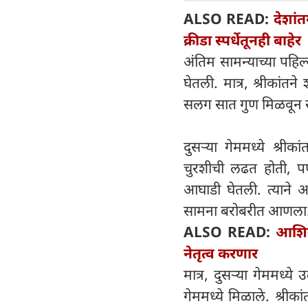
ALSO READ:
देशां
क्रीडा स्पर्धेतूनही बाहेर
अंतिम सामन्याच्या पहि
घेतली. मात्र, श्रीकां
सलग सात गुण मिळवून स
दुसऱ्या गेममध्ये श्रीक
चुरशीची लढत होती, पण
आघाडी घेतली. त्याने 
सामना बरोबरीत आणला
ALSO READ:
आशिय
नेतृत्व करणार
मात्र, दुसऱ्या गेममध्य
गेममध्ये मिळाले. श्रीक