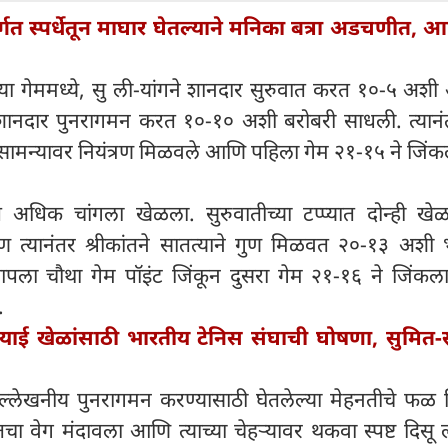
तर्गत स्पर्धेतून माघार घेतल्याने मनिका बत्रा अडचणीत, 
ल्या गेममध्ये, सु ली-यांगने शानदार सुरुवात करत १०-५ अश
तने शानदार पुनरागमन करत १०-१० अशी बरोबरी साधली. त्यानं
ामन्यावर नियंत्रण मिळवले आणि पहिला गेम २१-१५ ने जिंक
ांत अधिक चांगला खेळला. सुरुवातीच्या टप्प्यात दोन्ही खेळाड
 त्यानंतर श्रीकांतने सातत्याने गुण मिळवत २०-१३ अशी
आपला चौथा गेम पॉइंट जिंकून दुसरा गेम २१-१६ ने जिंक
.
ाई खेळांसाठी भारतीय टेनिस संघाची घोषणा, सुमित
े उल्लेखनीय पुनरागमन करण्यासाठी घेतलेल्या मेहनतीचे फळ 
ांतचा वेग मंदावला आणि त्याच्या चेहऱ्यावर थकवा स्पष्ट दिसू