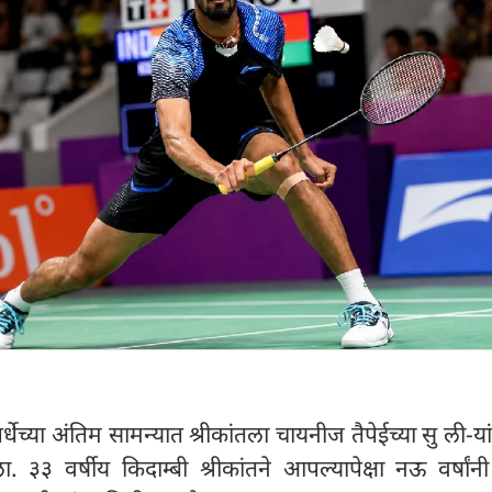
धेच्या अंतिम सामन्यात श्रीकांतला चायनीज तैपेईच्या सु ली-य
 ३३ वर्षीय किदाम्बी श्रीकांतने आपल्यापेक्षा नऊ वर्षां