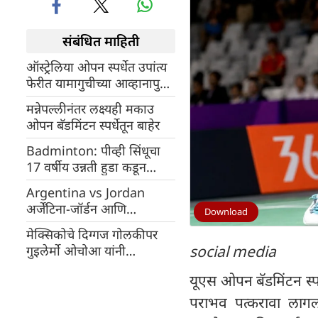
संबंधित माहिती
ऑस्ट्रेलिया ओपन स्पर्धेत उपांत्य
फेरीत यामागुचीच्या आव्हानापुढे
पीव्ही सिंधू अपयशी ठरली
मन्नेपल्लीनंतर लक्ष्यही मकाउ
ओपन बॅडमिंटन स्पर्धेतून बाहेर
Badminton: पीव्ही सिंधूचा
17 वर्षीय उन्नती हुडा कडून
पराभव
Argentina vs Jordan
अर्जेंटिना-जॉर्डन आणि
Download
अल्जेरिया-ऑस्ट्रिया आमनेसामने
मेक्सिकोचे दिग्गज गोलकीपर
social media
गुइलेर्मो ओचोआ यांनी
व्यावसायिक फुटबॉलमधून
यूएस ओपन बॅडमिंटन स्पर्
निवृत्ती घेतली
पराभव पत्करावा लागला.