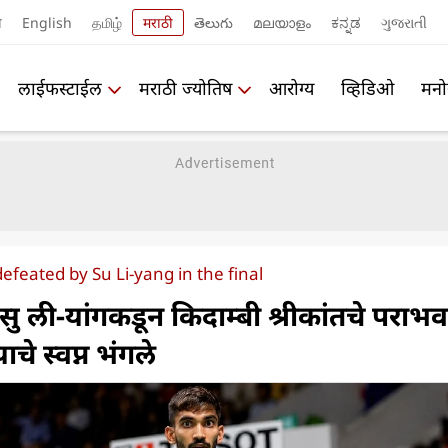
ी
English
தமிழ்
मराठी
తెలుగు
മലയാളം
ಕನ್ನಡ
ગુજરાતી
लाईफस्टाईल
मराठी ज्योतिष
आरोग्य
व्हिडिओ
मनो
efeated by Su Li-yang in the final
सु ली-यांगकडून किदाम्बी श्रीकांतचे पराभव
चे स्वप्न भंगले