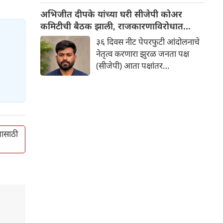
आणि महेश तापसे यांच्यावर अधिकृत
अभिजीत दीपके यांच्या घरी सीजेपी कोअर
प्रवक्ते म्हणून काम करण्याची
कमिटीची बैठक झाली, राजकारणाविरोधात
जबाबदारी सोपवली आहे. प्रदेशाध्यक्ष
मोहीम सुरू करणार
३६ दिवस नीट पेपरफुटी आंदोलनाचे
आणि माजी मंत्री शशिकांत शिंदे
नेतृत्व करणारा झुरळ जनता पक्ष
यांच्या मंजुरीनंतर, प्रवक्ते पदावरील
(सीजेपी) आता पक्षांतर
सर्व पूर्वीच्या नियुक्त्या तात्काळ
राजकारणाविरोधात मोहीम सुरू
प्रभावाने रद्द करण्याचा आदेश जारी
करणार आहे. छत्रपती संभाजीनगर
करण्यात आला आहे.
येथे झालेल्या कोअर कमिटीच्या
बैठकीत ही रणनीती ठरवण्यात आली.
यासाठी