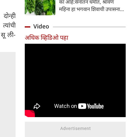
का आहे:सनातन धर्मात, श्रावण
निर्माण होतात.
महिना हा भगवान शिवाची उपासना
 दोन्ही
करण्यासाठी सर्वात पवित्र काळ
मानला जातो. या संपूर्ण महिन्यात,
त्यांची
Video
भक्त उपवास, पूजा, नामजप,
 सू ली-
अधिक व्हिडिओ पहा
दानधर्म आणि सात्विक जीवनशैलीचे
पालन करतात.