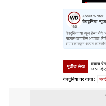
About Writer
वेबदुनिया न्यू
वेबदुनियाच्या न्यूज डेस्क येथे
घटनास्थळावरील अहवाल, विशेष 
संपादकांकडून अत्यंत काटेकोर
बजाज चेतक,
पुढील लेख
स्वस्त व्हि
वेबदुनिया वर वाचा :
मराठ