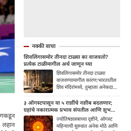
नक्की वाचा
शिवलिंगासमोर तीनदा टाळ्या का वाजवतो?
प्रत्येक टाळीमागील अर्थ जाणून घ्या
शिवलिंगासमोर तीनदा टाळ्या
वाजवण्यामागील कारण:भारतातील
शिव मंदिरांमध्ये, तुम्हाला अनेकदा
भक्त शिवलिंगासमोर तीनदा टाळ्या
वाजवताना दिसतील. ही एक सामान्य
३ ऑगस्टपासून या ५ राशींचे नशीब बदलणार;
प्रथा आहे, पण तुम्ही कधी विचार
ग्रहांचे नकारात्मक प्रभाव संपतील आणि शुभ
ांगकडून
केला आहे का की यामागे काय रहस्य
दिवसांची सुरुवात होईल
ज्योतिषशास्त्राच्या दृष्टीने, ऑगस्ट
आहे आणि प्रत्येक टाळीचा अर्थ काय
नी लहान
महिन्याची सुरुवात अनेक मोठे आणि
आहे? हा केवळ एक विधी नाही, तर