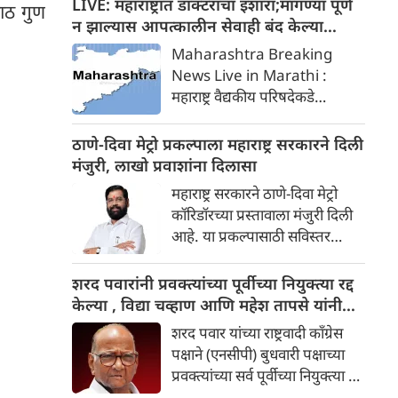
LIVE: महाराष्ट्रात डॉक्टरांचा इशारा;मागण्या पूर्ण
आठ गुण
परिणाम झाला आणि २,५०० हून
न झाल्यास आपत्कालीन सेवाही बंद केल्या
अधिक शस्त्रक्रिया पुढे ढकलण्यात
जातील
Maharashtra Breaking
आल्या.
News Live in Marathi :
महाराष्ट्र वैद्यकीय परिषदेकडे
(एमएमसी) बीएसएमएस आणि
सीसीएमपी डॉक्टरांना नोंदणी
ठाणे-दिवा मेट्रो प्रकल्पाला महाराष्ट्र सरकारने दिली
देण्याच्या निर्णयाच्या निषेधार्थ खासगी
मंजुरी, लाखो प्रवाशांना दिलासा
डॉक्टरांनी पुकारलेल्या
महाराष्ट्र सरकारने ठाणे-दिवा मेट्रो
अनिश्चितकालीन संपाचा परिणाम
कॉरिडॉरच्या प्रस्तावाला मंजुरी दिली
आता शहरातील आरोग्य व्यवस्थेवर
आहे. या प्रकल्पासाठी सविस्तर
स्पष्टपणे दिसून येत आहे.
प्रकल्प अहवाल (डीपीआर) तयार
केला जाईल. यामुळे ठाणे, कळवा,
शरद पवारांनी प्रवक्त्यांच्या पूर्वीच्या नियुक्त्या रद्द
मुंब्रा, दिवा आणि लगतच्या
केल्या , विद्या चव्हाण आणि महेश तापसे यांनी
परिसरातील लाखो प्रवाशांना दिलासा
जबाबदारी घेतली
शरद पवार यांच्या राष्ट्रवादी काँग्रेस
मिळेल
पक्षाने (एनसीपी) बुधवारी पक्षाच्या
प्रवक्त्यांच्या सर्व पूर्वीच्या नियुक्त्या रद्द
केल्या असून, आता विद्या चव्हाण