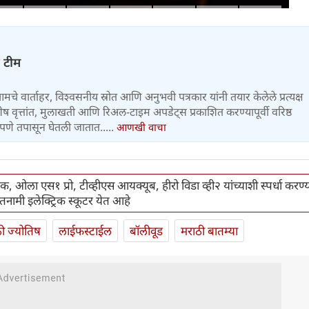
कोनार्कमध्ये कोणती खास वैशिष्ट्ये आहे
ज टीम
 आमचे वार्ताहर, विश्वसनीय स्रोत आणि अनुभवी पत्रकार यांनी तयार केलेले प्रत्यक्ष
वृत्तांत, मुलाखती आणि रिअल-टाइम अपडेट्स प्रकाशित करण्यापूर्वी वरिष्ठ
पणे तपासून घेतली जातात.....
आणखी वाचा
 ओला एस१ प्रो, टीव्हीएस आयक्यूब, हीरो विडा व्ही२ यांच्याशी स्पर्धा करण्
एतनामी इलेक्ट्रिक स्कूटर येत आहे
ी ज्योतिष
लाईफस्टाईल
बॉलीवूड
मराठी बातम्या