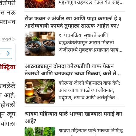
्वतोपरी
महत्त्वपूर्ण ग्रहबदल घेऊन येत आहे.
यामागे खोलवर रुजलेल्या पौराणिक
ग्रह आणि नक्षत्रांची ही विशेष
तास नऊ
श्रद्धा, आध्यात्मिक अर्थ आणि काही
हालचाल अनेक राशींच्या जीवनात
रोज फक्त २ अंजीर खा आणि पाहा कमाल! हे ३
वैज्ञानिक तर्कदेखील आहेत. चला, या
 पराभव
सकारात्मक बदल घडवून आणणार
आरोग्यदायी फायदे तुम्हाला ठाऊक आहेत का?
अनोख्या परंपरेमागील अर्थ
आहे. विशेषतः ३ ऑगस्ट रोजी एक
सविस्तरपणे समजून घेऊया.
१. पचनक्रिया सुधारते आणि
अत्यंत दुर्मिळ आणि फलदायी
बद्धकोष्ठतेपासून आराम मिळतो
ग्रहस्थिती (संयोग) तयार होत आहे.
अंजीरमध्ये मुबलक प्रमाणात फायबर
या दिवशी तयार होणारे शुभ योग,
असते. जर तुम्हाला वारंवार
ग्रहांची स्थिती आणि या गोचरमुळे
बद्धकोष्ठता, गॅस किंवा अपचनाचा
आठवड्यातून दोनदा कोरफडीची वाफ घेऊन
ट्रिया
ज्यांचे नशीब उजळणार आहे अशा
त्रास होत असेल, तर अंजीर
तेजस्वी आणि चमकदार त्वचा मिळवा, कसे ते
भाग्यवान राशींबद्दल आपण जाणून
तुमच्यासाठी वरदान ठरू शकते. हे
जाणून घ्या
घेऊया!
कोरफड जेलने चेहऱ्याला वाफ देणे:
कावलेले
आतड्यांची स्वच्छता ठेवण्यास मदत
आजच्या धावपळीच्या जीवनात,
करते. पचनसंस्था मजबूत करून पोट
ोत आहे.
प्रदूषण, तणाव आणि असंतुलित
साफ होण्यास मदत करते.
ोहोचलो
आहार यांचा आपल्या त्वचेवर
नकारात्मक परिणाम होऊ शकतो.
सून खूप
श्रावण महिन्यात पाले भाज्या खाण्यास मनाई का
आपल्या त्वचेची चमक हळूहळू कमी
आहे?
 चांगला
होते, ज्यामुळे निस्तेजपणा, मुरुमे
श्रावण महिन्यात पाले भाज्या निषिद्ध
आणि ब्लॅकहेड्स यांसारख्या समस्या