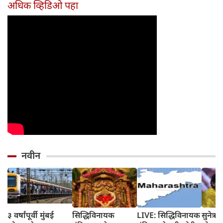
दिवसांची सुरुवात
आहेत का?
घ्या
अधिक व्हिडिओ पहा
होईल
नवीन
३ वर्षांपूर्वी मुंबई
सिद्धिविनायक
LIVE: सिद्धिविनायक
सुनेत्रा