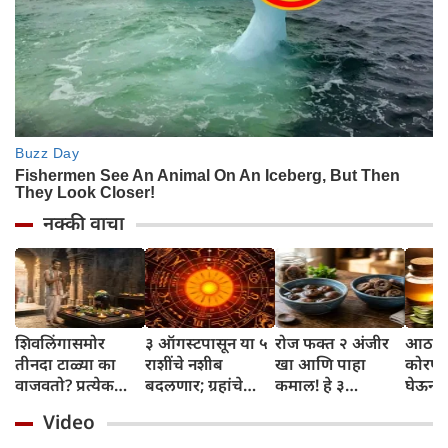
नक्की वाचा
शिवलिंगासमोर
३ ऑगस्टपासून या ५
रोज फक्त २ अंजीर
आठवड्
तीनदा टाळ्या का
राशींचे नशीब
खा आणि पाहा
कोरफड
वाजवतो? प्रत्येक
बदलणार; ग्रहांचे
कमाल! हे ३
घेऊन 
टाळीमागील अर्थ
नकारात्मक प्रभाव
आरोग्यदायी फायदे
चमकदा
Video
जाणून घ्या
संपतील आणि शुभ
तुम्हाला ठाऊक
मिळवा,