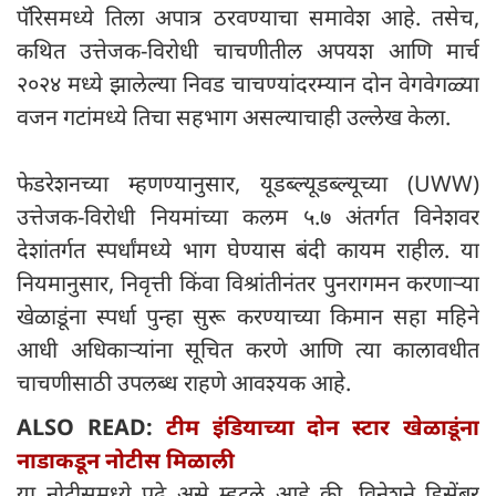
पॅरिसमध्ये तिला अपात्र ठरवण्याचा समावेश आहे. तसेच,
कथित उत्तेजक-विरोधी चाचणीतील अपयश आणि मार्च
२०२४ मध्ये झालेल्या निवड चाचण्यांदरम्यान दोन वेगवेगळ्या
वजन गटांमध्ये तिचा सहभाग असल्याचाही उल्लेख केला.
फेडरेशनच्या म्हणण्यानुसार, यूडब्ल्यूडब्ल्यूच्या (UWW)
उत्तेजक-विरोधी नियमांच्या कलम ५.७ अंतर्गत विनेशवर
देशांतर्गत स्पर्धांमध्ये भाग घेण्यास बंदी कायम राहील. या
नियमानुसार, निवृत्ती किंवा विश्रांतीनंतर पुनरागमन करणाऱ्या
खेळाडूंना स्पर्धा पुन्हा सुरू करण्याच्या किमान सहा महिने
आधी अधिकाऱ्यांना सूचित करणे आणि त्या कालावधीत
चाचणीसाठी उपलब्ध राहणे आवश्यक आहे.
ALSO READ:
टीम इंडियाच्या दोन स्टार खेळाडूंना
नाडाकडून नोटीस मिळाली
या नोटीसमध्ये पुढे असे म्हटले आहे की, विनेशने डिसेंबर