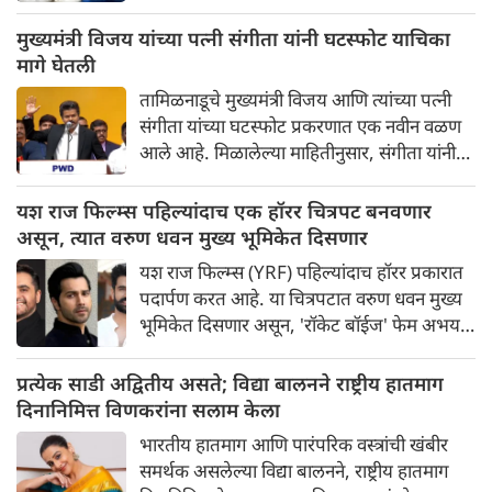
पश्चिम बंगालचे मुख्यमंत्री सुवेंदू अधिकारी यांनी
आज सकाळी रुग्णालयात जाऊन अभिनेत्याची भेट
मुख्यमंत्री विजय यांच्या पत्नी संगीता यांनी घटस्फोट याचिका
घेतली आणि ते लवकरात लवकर बरे व्हावेत यासाठी
मागे घेतली
शुभेच्छा दिल्या. मुख्यमंत्र्यांनी सोशल मीडियावर
तामिळनाडूचे मुख्यमंत्री विजय आणि त्यांच्या पत्नी
फोटोही शेअर केले आहेत.
संगीता यांच्या घटस्फोट प्रकरणात एक नवीन वळण
आले आहे. मिळालेल्या माहितीनुसार, संगीता यांनी
कौटुंबिक न्यायालयात दाखल केलेली घटस्फोट
याचिका मागे घेतली आहे.
यश राज फिल्म्स पहिल्यांदाच एक हॉरर चित्रपट बनवणार
असून, त्यात वरुण धवन मुख्य भूमिकेत दिसणार
यश राज फिल्म्स (YRF) पहिल्यांदाच हॉरर प्रकारात
पदार्पण करत आहे. या चित्रपटात वरुण धवन मुख्य
भूमिकेत दिसणार असून, 'रॉकेट बॉईज' फेम अभय
पन्नू याचे दिग्दर्शन आणि पटकथा लिहिणार आहे. या
वर्षाच्या अखेरीस चित्रीकरणाला सुरुवात होणार
प्रत्येक साडी अद्वितीय असते; विद्या बालनने राष्ट्रीय हातमाग
असून, हा चित्रपट २०२७ मध्ये जगभरात प्रदर्शित
दिनानिमित्त विणकरांना सलाम केला
होईल.
भारतीय हातमाग आणि पारंपरिक वस्त्रांची खंबीर
समर्थक असलेल्या विद्या बालनने, राष्ट्रीय हातमाग