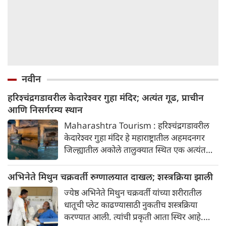
नवीन
हरिश्चंद्रगडावरील केदारेश्वर गुहा मंदिर; अत्यंत गूढ, प्राचीन
आणि निसर्गरम्य स्थान
Maharashtra Tourism : हरिश्चंद्रगडावरील
केदारेश्वर गुहा मंदिर हे महाराष्ट्रातील अहमदनगर
जिल्ह्यातील अकोले तालुक्यात स्थित एक अत्यंत
गूढ, प्राचीन आणि निसर्गरम्य स्थान आहे. हे मंदिर
भगवान शिवाला समर्पित असून तेथील पिंडी आणि
अभिनेते मिथुन चक्रवर्ती रुग्णालयात दाखल; शस्त्रक्रिया झाली
नैसर्गिक रचना पर्यटकांचे मोठे आकर्षण आहे.
ज्येष्ठ अभिनेते मिथुन चक्रवर्ती यांच्या शरीरातील
धातूची प्लेट काढण्यासाठी नुकतीच शस्त्रक्रिया
करण्यात आली. त्यांची प्रकृती आता स्थिर आहे.