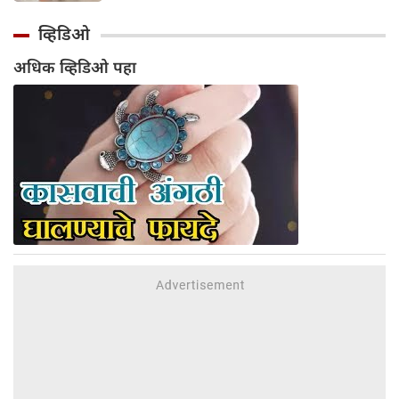
घराला दिलेल्या भेटीचे वर्णन केले, जिथे त्यांनी
पाहिले की अभिनेता एकाच वेळी बिर्याणी खात होता
व्हिडिओ
आणि केसांवर उपचार (हेअर ट्रीटमेंट) करून घेत
अधिक व्हिडिओ पहा
होता. शैलेंद्र सिंह यांनी नमूद केले की ही घटना त्या
काळातील आहे जेव्हा त्यांची आणि सलमानची घट्ट
मैत्री होती; त्यावेळी ते दर सोमवारी रात्री एकत्र पार्टी
करायचे. संभाषणादरम्यान, त्यांनी सांगितले की
सलमानला जेवताना आरशात स्वतःला पाहण्याची
एक वेगळी सवय होती.