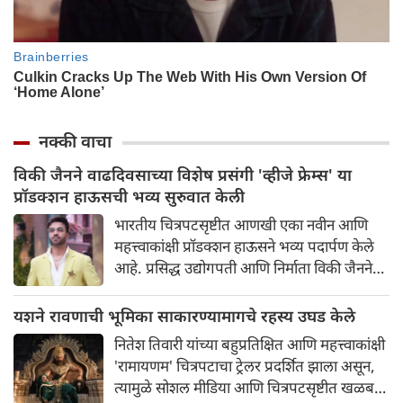
नक्की वाचा
विकी जैनने वाढदिवसाच्या विशेष प्रसंगी 'व्हीजे फ्रेम्स' या
प्रॉडक्शन हाऊसची भव्य सुरुवात केली
भारतीय चित्रपटसृष्टीत आणखी एका नवीन आणि
महत्त्वाकांक्षी प्रॉडक्शन हाऊसने भव्य पदार्पण केले
आहे. प्रसिद्ध उद्योगपती आणि निर्माता विकी जैनने
आपल्या वाढदिवसाच्या विशेष प्रसंगी 'व्हीजे फ्रेम्स' या
आपल्या नवीन प्रॉडक्शन बॅनरची अधिकृतपणे घोषणा
यशने रावणाची भूमिका साकारण्यामागचे रहस्य उघड केले
केली. या नवीन बॅनरचा पहिला प्रकल्प इतका भव्य
नितेश तिवारी यांच्या बहुप्रतिक्षित आणि महत्त्वाकांक्षी
आहे की त्याने चाहत्यांमध्ये आधीच खळबळ उडवून
'रामायणम' चित्रपटाचा ट्रेलर प्रदर्शित झाला असून,
दिली आहे.
त्यामुळे सोशल मीडिया आणि चित्रपटसृष्टीत खळबळ