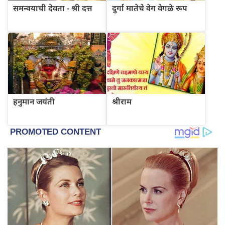
समन्वयाची देवता - श्री दत्त
दुर्गा मातेचे वेग वेगळे रूप
हनुमान जयंती
श्रीराम