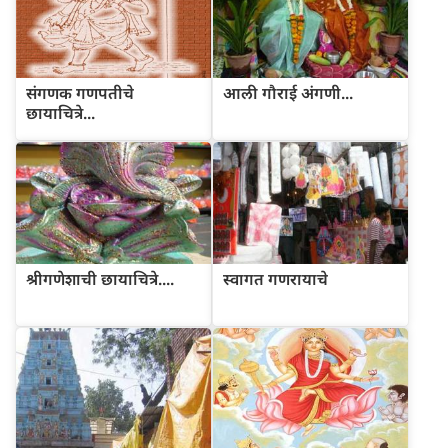
संगणक गणपतीचे
आली गौराई अंगणी...
छायाचित्रे...
श्रीगणेशाची छायाचित्रे....
स्वागत गणरायाचे