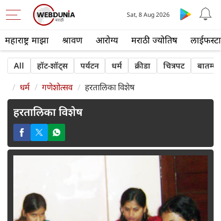
Sat, 8 Aug 2026
महाराष्ट्र माझा
श्रावण
आरोग्य
मराठी ज्योतिष
लाईफस्ट
All
हॉट-शॉट्‍स
पर्यटन
धर्म
क्रीडा
चित्रपट
बातम्या
धर्म
गणेशोत्सव
हरतालिका विशेष
हरतालिका विशेष