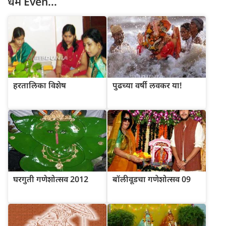
धर्म
Even...
हरतालिका विशेष
पुढच्या वर्षी लवकर या!
घरगुती गणेशोत्सव 2012
बॉलीवूडचा गणेशोत्सव 09