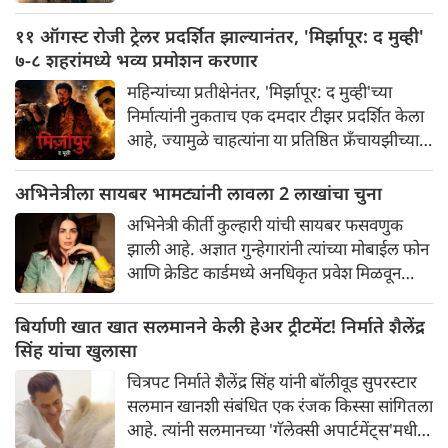
उडाली आहे. चित्रपटातील कलाकार आणि भव्यतेची
मोठ्या प्रमाणावर चर्चा होत असली तरी, ज्या एका
११ ऑगस्ट रोजी ट्रेलर प्रदर्शित झाल्यानंतर, 'मिर्झापूर: द मुव्ही'
गोष्टीने सर्वाधिक लक्ष वेधून घेतले आहे आणि
७-८ शहरांमध्ये भव्य प्रमोशन करणार
प्रेक्षकांना रोमांचित केले आहे, ती म्हणजे 'रॉकिंग
महिन्यांच्या प्रतीक्षेनंतर, 'मिर्झापूर: द मुव्ही'च्या
स्टार' यशने साकारलेली रावणाची भूमिका.
निर्मात्यांनी नुकताच एक दमदार टीझर प्रदर्शित केला
आहे, ज्यामुळे चाहत्यांना या प्रतिष्ठित फ्रँचायझीच्या
मोठ्या पडद्यावरील रूपांतराची पहिली झलक
मिळाली आहे. पंकज त्रिपाठी, अली फजल आणि
अभिनेत्रीला सायबर भामट्यांनी लावला 2 लाखांचा चुना
दिव्येंदू शर्मा पुन्हा एकदा त्यांच्या चाहत्यांच्या
अभिनेत्री कीर्ती कुल्हारी यांची सायबर फसवणुक
आवडत्या भूमिका साकारत आहे.
झाली आहे. अज्ञात गुन्हेगारांनी त्यांच्या मोबाईल फोन
आणि क्रेडिट कार्डमध्ये अनधिकृत प्रवेश मिळवून
अवघ्या काही मिनिटांत त्यांची ₹२४३,८५२ ची
फसवणूक केली. अभिनेत्रीच्या तक्रारीच्या आधारे,
बिर्याणी खात खात सलमानने केली हेअर ट्रीटमेंट! निर्माते शैलेंद्र
आंबोली पोलिसांनी गुन्हा दाखल करून तपास सुरू
सिंह यांचा खुलासा
केला आहे.
चित्रपट निर्माते शैलेंद्र सिंह यांनी बॉलीवूड सुपरस्टार
सलमान खानशी संबंधित एक रंजक किस्सा सांगितला
आहे. त्यांनी सलमानच्या 'गॅलेक्सी अपार्टमेंट्स'मधील