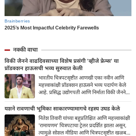
नक्की वाचा
विकी जैनने वाढदिवसाच्या विशेष प्रसंगी 'व्हीजे फ्रेम्स' या
प्रॉडक्शन हाऊसची भव्य सुरुवात केली
भारतीय चित्रपटसृष्टीत आणखी एका नवीन आणि
महत्त्वाकांक्षी प्रॉडक्शन हाऊसने भव्य पदार्पण केले
आहे. प्रसिद्ध उद्योगपती आणि निर्माता विकी जैनने
आपल्या वाढदिवसाच्या विशेष प्रसंगी 'व्हीजे फ्रेम्स' या
आपल्या नवीन प्रॉडक्शन बॅनरची अधिकृतपणे घोषणा
यशने रावणाची भूमिका साकारण्यामागचे रहस्य उघड केले
केली. या नवीन बॅनरचा पहिला प्रकल्प इतका भव्य
नितेश तिवारी यांच्या बहुप्रतिक्षित आणि महत्त्वाकांक्षी
आहे की त्याने चाहत्यांमध्ये आधीच खळबळ उडवून
'रामायणम' चित्रपटाचा ट्रेलर प्रदर्शित झाला असून,
दिली आहे.
त्यामुळे सोशल मीडिया आणि चित्रपटसृष्टीत खळबळ