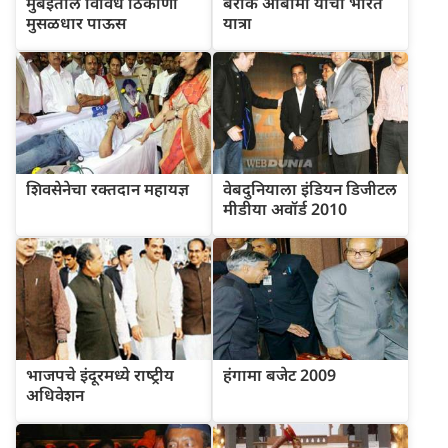
मुंबईतील विविध ठिकाणी
बराक ओबामा यांची भारत
मुसळधार पाऊस
यात्रा
शिवसेनेचा रक्तदान महायज्ञ
वेबदुनियाला इंडियन डिजीटल
मीडीया अवॉर्ड 2010
भाजपचे इंदूरमध्‍ये राष्‍ट्रीय
हंगामा बजेट 2009
अधिवेशन