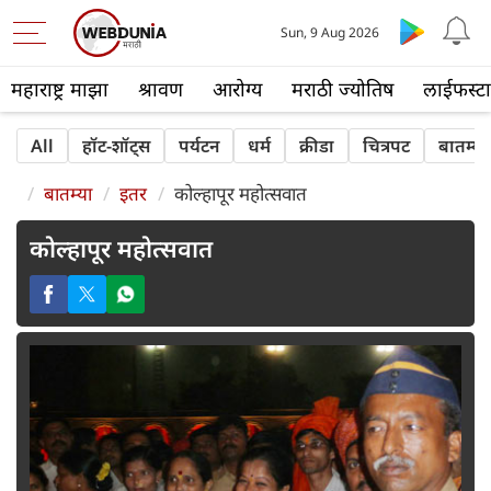
Sun, 9 Aug 2026
महाराष्ट्र माझा
श्रावण
आरोग्य
मराठी ज्योतिष
लाईफस्ट
All
हॉट-शॉट्‍स
पर्यटन
धर्म
क्रीडा
चित्रपट
बातम्या
बातम्या
इतर
कोल्हापूर महोत्सवात
कोल्हापूर महोत्सवात