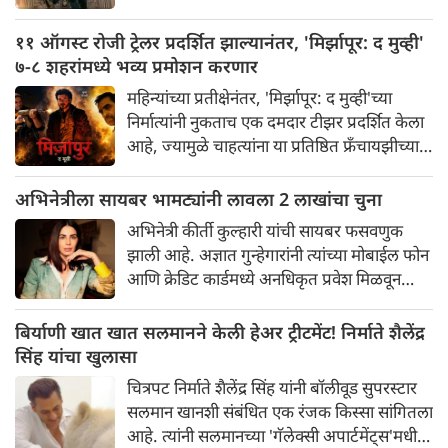
उडाली आहे. चित्रपटातील कलाकार आणि भव्यतेची
मोठ्या प्रमाणावर चर्चा होत असली तरी, ज्या एका
११ ऑगस्ट रोजी ट्रेलर प्रदर्शित झाल्यानंतर, 'मिर्झापूर: द मुव्ही'
गोष्टीने सर्वाधिक लक्ष वेधून घेतले आहे आणि
७-८ शहरांमध्ये भव्य प्रमोशन करणार
प्रेक्षकांना रोमांचित केले आहे, ती म्हणजे 'रॉकिंग
महिन्यांच्या प्रतीक्षेनंतर, 'मिर्झापूर: द मुव्ही'च्या
स्टार' यशने साकारलेली रावणाची भूमिका.
निर्मात्यांनी नुकताच एक दमदार टीझर प्रदर्शित केला
आहे, ज्यामुळे चाहत्यांना या प्रतिष्ठित फ्रँचायझीच्या
मोठ्या पडद्यावरील रूपांतराची पहिली झलक
मिळाली आहे. पंकज त्रिपाठी, अली फजल आणि
अभिनेत्रीला सायबर भामट्यांनी लावला 2 लाखांचा चुना
दिव्येंदू शर्मा पुन्हा एकदा त्यांच्या चाहत्यांच्या
अभिनेत्री कीर्ती कुल्हारी यांची सायबर फसवणुक
आवडत्या भूमिका साकारत आहे.
झाली आहे. अज्ञात गुन्हेगारांनी त्यांच्या मोबाईल फोन
आणि क्रेडिट कार्डमध्ये अनधिकृत प्रवेश मिळवून
अवघ्या काही मिनिटांत त्यांची ₹२४३,८५२ ची
फसवणूक केली. अभिनेत्रीच्या तक्रारीच्या आधारे,
बिर्याणी खात खात सलमानने केली हेअर ट्रीटमेंट! निर्माते शैलेंद्र
आंबोली पोलिसांनी गुन्हा दाखल करून तपास सुरू
सिंह यांचा खुलासा
केला आहे.
चित्रपट निर्माते शैलेंद्र सिंह यांनी बॉलीवूड सुपरस्टार
सलमान खानशी संबंधित एक रंजक किस्सा सांगितला
आहे. त्यांनी सलमानच्या 'गॅलेक्सी अपार्टमेंट्स'मधील