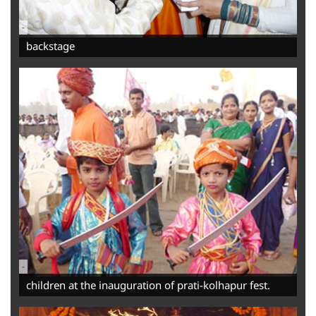
-
backstage
-
children at the inauguration of prati-kolhapur fest.