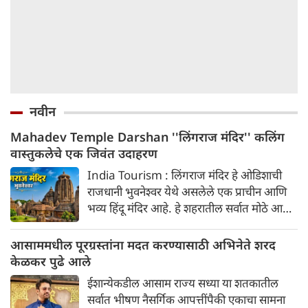
नवीन
Mahadev Temple Darshan ''लिंगराज मंदिर'' कलिंग
वास्तुकलेचे एक जिवंत उदाहरण
India Tourism : लिंगराज मंदिर हे ओडिशाची
राजधानी भुवनेश्वर येथे असलेले एक प्राचीन आणि
भव्य हिंदू मंदिर आहे. हे शहरातील सर्वात मोठे आणि
सर्वात महत्त्वाचे मंदिर मानले जाते.
आसाममधील पूरग्रस्तांना मदत करण्यासाठी अभिनेते शरद
केळकर पुढे आले
ईशान्येकडील आसाम राज्य सध्या या शतकातील
सर्वात भीषण नैसर्गिक आपत्तींपैकी एकाचा सामना