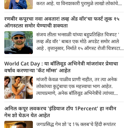
करत आहे. या विनाशकारी पुरामुळे लाखो लोकांचे
जीवन विस्कळीत झाले आहे. राज्यातील अनेक
जिल्हे पाण्याखाली गेले असून लोक जीवनावश्यक
रणबीर कपूरचा नवा अवतार! लव्ह अँड वॉर'चा फर्स्ट लूक १५
वस्तूंसाठी संघर्ष करत असताना, मनोरंजन उद्योगानेही
ऑगस्टला समोर येण्याची शक्यता
या कठीण काळात मदतीचा हात पुढे केला आहे.
संजय लीला भन्साळी यांच्या बहुप्रतिक्षित चित्रपट '
लव्ह अँड वॉर ' बाबत एक मोठे अपडेट समोर आले
आहे . वृत्तानुसार, निर्माते १५ ऑगस्ट रोजी चित्रपटाचे
पहिले अधिकृत प्रमोशनल साहित्य प्रदर्शित करू
शकतात. बऱ्याच काळापासून रणबीर कपूर, आलिया
World Cat Day : या बॉलिवूड अभिनेत्री मांजरांवर प्रेमाचा
भट्ट आणि विकी कौशल यांचे लूक्स पूर्णपणे गुप्त
वर्षाव करणाऱ्या 'कॅट मॉम्स' आहेत
ठेवण्यात आले आहेत. आता अशी चर्चा आहे की,
मांजरी केवळ पाळीव प्राणी नाहीत, तर त्या अनेक
स्वातंत्र्यदिनी या तिन्ही स्टार्सच्या कॅरेक्टर पोस्टर्स
लोकांच्या कुटुंबाचा एक महत्त्वाचा भाग आहेत.
किंवा मोशन पोस्टर्सद्वारे चित्रपटाची पहिली झलक
त्याचप्रमाणे, अनेक बॉलिवूड अभिनेत्रींचे त्यांच्या
दाखवली जाईल.
लाडक्या मांजरींसोबत एक खास नाते असते आणि
त्या अनेकदा त्यांच्यासोबत घालवलेले सुंदर क्षण
अनिल कपूर लवकरच 'इंडियाज टॉप 1Percent' हा नवीन
सोशल मीडियावर चाहत्यांसोबत शेअर करतात.
गेम शो घेऊन येत आहेत
जागतिक मांजर दिनानिमित्त, चला अशा पाच
जगप्रसिद्ध गेम शो 'द 1% क्लब'चे हिंदी रूपांतर
अभिनेत्रींबद्दल जाणून घेऊया, ज्या अभिमानाने