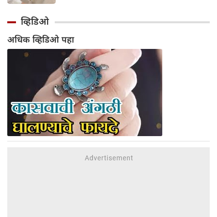
घराला दिलेल्या भेटीचे वर्णन केले, जिथे त्यांनी
पाहिले की अभिनेता एकाच वेळी बिर्याणी खात होता
व्हिडिओ
आणि केसांवर उपचार (हेअर ट्रीटमेंट) करून घेत
अधिक व्हिडिओ पहा
होता. शैलेंद्र सिंह यांनी नमूद केले की ही घटना त्या
काळातील आहे जेव्हा त्यांची आणि सलमानची घट्ट
मैत्री होती; त्यावेळी ते दर सोमवारी रात्री एकत्र पार्टी
करायचे. संभाषणादरम्यान, त्यांनी सांगितले की
सलमानला जेवताना आरशात स्वतःला पाहण्याची
एक वेगळी सवय होती.