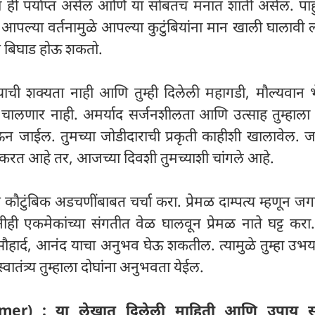
ही पर्याप्त असेल आणि या सोबतच मनात शांती असेल. पाहुण
आपल्या वर्तनामुळे आपल्या कुटुंबियांना मान खाली घालावी
त बिघाड होऊ शकतो.
याची शक्यता नाही आणि तुम्ही दिलेली महागडी, मौल्यवान भ
चालणार नाही. अमर्याद सर्जनशीलता आणि उत्साह तुम्हाल
ऊन जाईल. तुमच्या जोडीदाराची प्रकृती काहीशी खालावेल. जर
 करत आहे तर, आजच्या दिवशी तुमच्याशी चांगले आहे.
 कौटुंबिक अडचणींबाबत चर्चा करा. प्रेमळ दाम्पत्य म्हणून जग
नीही एकमेकांच्या संगतीत वेळ घालवून प्रेमळ नाते घट्ट करा
सौहार्द, आनंद याचा अनुभव घेऊ शकतील. त्यामुळे तुम्हा उभयत
वातंत्र्य तुम्हाला दोघांना अनुभवता येईल.
imer) : या लेखात दिलेली माहिती आणि उपाय सा