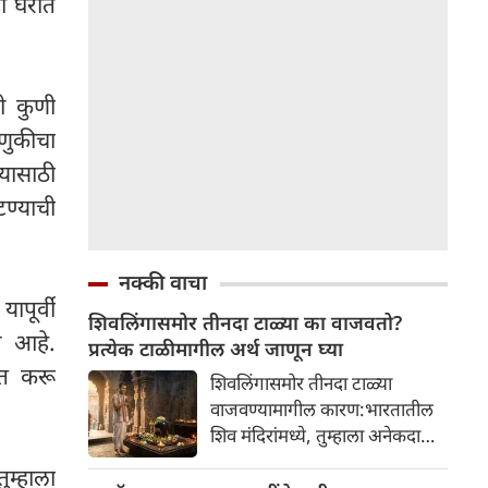
ही घरात
नी कुणी
वणुकीचा
यासाठी
टण्याची
नक्की वाचा
ापूर्वी
शिवलिंगासमोर तीनदा टाळ्या का वाजवतो?
म आहे.
प्रत्येक टाळीमागील अर्थ जाणून घ्या
तीत करू
शिवलिंगासमोर तीनदा टाळ्या
वाजवण्यामागील कारण:भारतातील
शिव मंदिरांमध्ये, तुम्हाला अनेकदा
भक्त शिवलिंगासमोर तीनदा टाळ्या
ुम्हाला
वाजवताना दिसतील. ही एक सामान्य