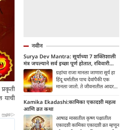
नवीन
Surya Dev Mantra: सूर्याच्या 7 शक्तिशाली
मंत्र जपल्याने सर्व इच्छा पूर्ण होतात, रविवारी
कोणत्याही एका मंत्राचा जप करा
ग्रहांचा राजा मानला जाणारा सूर्य हा
हिंदू धर्मातील पाच देवांपैकी एक
मानला जातो. ते जीवनातील आदर
प्रकृती
आणि यशाचे घटक देखील मानले गेले
ल याची
आहेत. आठवड्यातील प्रत्येक दिवस
Kamika Ekadashi:कामिका एकादशी महत्व
कोणत्या ना कोणत्या देवाला समर्पित
आणि व्रत कथा
असतो. तसेच रविवारी सूर्यदेवाची
आषाढ मासातील कृष्ण पक्षातील
पूजा केली जाते. असे मानले जाते की
एकादशी कामिका एकादशी व्रत म्हणून
रविवारी सूर्यदेवाला समर्पित काही