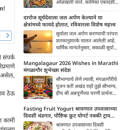
ओळखली जाते. कामिका एकादशी
विशेष मंत्रांचा जप केल्यास व्यक्तीच्या
व्यक्तीच्या सर्व पापांचा नाश करते
जीवनातील सर्व मनोकामना पूर्ण
असे मानले जाते. कामिका
दररोज सूर्यदेवाला जल अर्पण केल्याने या
होतात. आज आम्ही तुम्हाला अशाच
एकादशीच्या दिवशी भगवान विष्णूच्या
क्षेत्रांमध्ये फायदे होतात, रविवारला विशेष महत्त्व
काही मंत्रांबद्दल सांगणार आहोत. या
गदा धारण केलेल्या रुपाची पूजा केली
7 शक्तिशाली मंत्रांपैकी, ज्याचा
सूर्याला जल अर्पण करण्याची परंपरा
जाते.
उच्चार तुम्ही अचूकपणे करू शकता
शतकानुशतके चालत आलेली आहे.
आणि बरोबर लक्षात ठेवू शकता,
धार्मिक मान्यतेनुसार, सकाळी सूर्याला
त्यापैकी एकाचा रविवारी जप करावा.
जल अर्पण केल्याने व्यक्तीच्या
 संपर्क
सूर्यदेव तुमच्या सर्व मनोकामना पूर्ण
जीवनात सकारात्मकता येते आणि
Mangalagaur 2026 Wishes in Marathi
्रमाणे
करतील.
त्यांच्या कुंडलीतील सूर्य बलवान होतो.
मंगळागौर शुभेच्छा संदेश
त असेल,
सूर्याला जल अर्पण करण्याचे फायदे
सौभाग्याचे लेणे ल्यावी, मंगळागौरीचे
आणि या वेळी घ्यावयाची विशेष
पूजन करी अखंड राहो तुझे सौभाग्य,
खबरदारी खाली सविस्तरपणे दिली
ताव ठेऊ
हीच श्री अन्नपूर्णेच्या चरणी प्रार्थना
आहे.
मंगळागौरीच्या हार्दिक शुभेच्छा!
Fasting Fruit Yogurt श्रावणात उपवासाच्या
दिवशी थंडगार, पौष्टिक फ्रुट योगर्ट नक्की ट्राय
या कामी
करा
श्रावणात उपवासाच्या दिवशी
ांगल्या