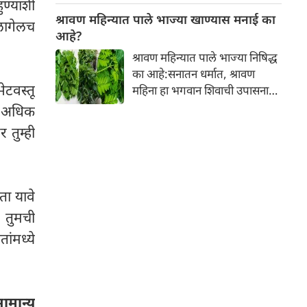
्यांशी
नकारात्मक परिणाम होऊ शकतो.
श्रावण महिन्यात पाले भाज्या खाण्यास मनाई का
 लागेलच
आपल्या त्वचेची चमक हळूहळू कमी
आहे?
होते, ज्यामुळे निस्तेजपणा, मुरुमे
श्रावण महिन्यात पाले भाज्या निषिद्ध
आणि ब्लॅकहेड्स यांसारख्या समस्या
का आहे:सनातन धर्मात, श्रावण
निर्माण होतात.
ेटवस्तू
महिना हा भगवान शिवाची उपासना
करण्यासाठी सर्वात पवित्र काळ
ा अधिक
मानला जातो. या संपूर्ण महिन्यात,
 तुम्ही
भक्त उपवास, पूजा, नामजप,
दानधर्म आणि सात्विक जीवनशैलीचे
पालन करतात.
ता यावे
. तुमची
ांमध्ये
मान्य