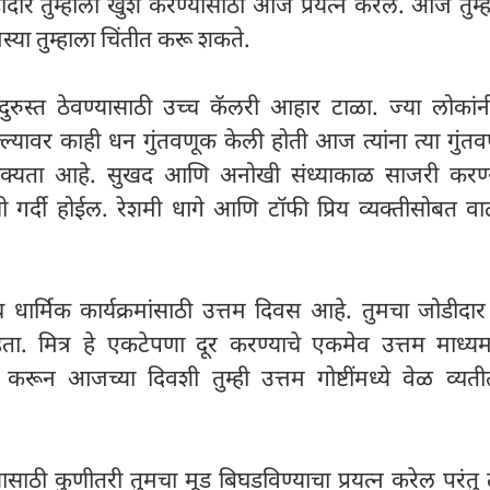
ीदार तुम्हाला खुश करण्यासाठी आज प्रयत्न करेल. आज तुम्
स्या तुम्हाला चिंतीत करू शकते.
तंदुरुस्त ठेवण्यासाठी उच्च कॅलरी आहार टाळा. ज्या लोकां
ल्यावर काही धन गुंतवणूक केली होती आज त्यांना त्या गुंत
ण शक्यता आहे. सुखद आणि अनोखी संध्याकाळ साजरी करण्
ची गर्दी होईल. रेशमी धागे आणि टॉफी प्रिय व्यक्तीसोबत वा
ार्मिक कार्यक्रमांसाठी उत्तम दिवस आहे. तुमचा जोडीदार य
ा. मित्र हे एकटेपणा दूर करण्याचे एकमेव उत्तम माध्य
त करून आजच्या दिवशी तुम्ही उत्तम गोष्टींमध्ये वेळ व्य
्यासाठी कुणीतरी तुमचा मूड बिघडविण्याचा प्रयत्न करेल परंतु त