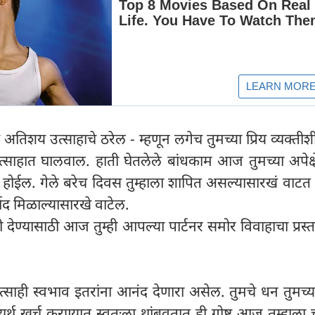
तिशय उत्साहाचे ठरेल - म्हणून लगेच तुमच्या प्रिय व्यक्तीशी
हात घालवाल. हाती घेतलेले बांधकाम आज तुमच्या अपेक्षेप
ण होईल. गेले बरेच दिवस तुम्हाला शापित असल्यासारखं वाट
ाद मिळाल्यासारखे वाटेल.
ुती देण्यासाठी आज तुम्ही आपल्या पार्टनर समोर विवाहाचा प्रस्
त्साही स्वभाव इतरांना आनंद देणारा असेल. तुमचे धन तुमच्
ही व्यर्थ खर्च करण्यात स्वतःला थांबवतात ही गोष्ट आज तुम्हाला च