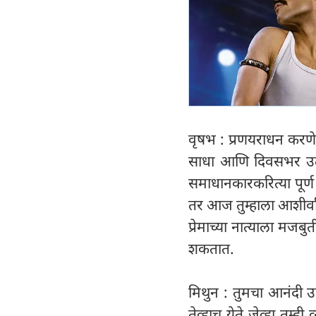
वृषभ : प्रणयराधन करणे अ
साधा आणि दिवसभर उत्सा
समाधानकारकरित्या पूर्
तर आज तुम्हाला आशीर्व
प्रेमाच्या नात्याला मजब
शकतात.
मिथुन : तुमचा आनंदी उ
तेव्हाच येते जेव्हा तुम्