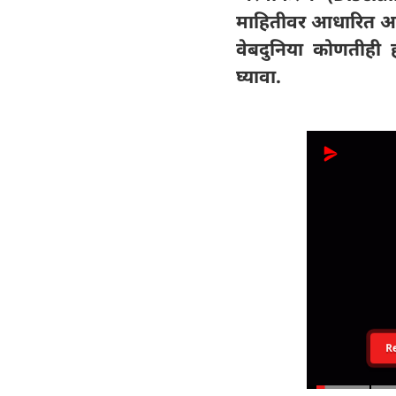
माहितीवर आधारित आहे
वेबदुनिया कोणतीही ह
घ्यावा.
R