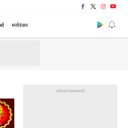
Follow us
िओ
मनोरंजन