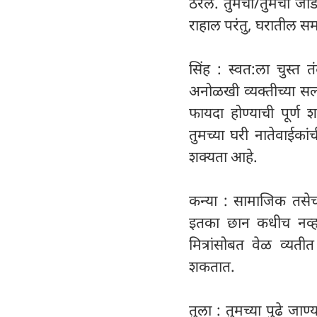
ठरेल. तुमचा/तुमची जोड
राहाल परंतु, घरातील सम
सिंह : स्वत:ला चुस्त 
अनोळखी व्यक्तीच्या सल्
फायदा होण्याची पूर्
तुमच्या घरी नातेवाईकां
शक्यता आहे.
कन्या : सामाजिक तसेच ध
इतका छान कधीच नव्हत
मित्रांसोबत वेळ व्यती
शकतात.
तुला : तुमच्या पुढे जाण