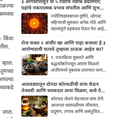
३ ऑगस्टपासून या ५ राशींचे नशीब बदलणार;
काळज्या
प्रथा आहे, पण तुम्ही कधी विचार
ग्रहांचे नकारात्मक प्रभाव संपतील आणि शुभ
केला आहे का की यामागे काय रहस्य
समस्या
दिवसांची सुरुवात होईल
ज्योतिषशास्त्राच्या दृष्टीने, ऑगस्ट
आहे आणि प्रत्येक टाळीचा अर्थ काय
महिन्याची सुरुवात अनेक मोठे आणि
आहे? हा केवळ एक विधी नाही, तर
महत्त्वपूर्ण ग्रहबदल घेऊन येत आहे.
यामागे खोलवर रुजलेल्या पौराणिक
ग्रह आणि नक्षत्रांची ही विशेष
 किंवा
श्रद्धा, आध्यात्मिक अर्थ आणि काही
हालचाल अनेक राशींच्या जीवनात
रोज फक्त २ अंजीर खा आणि पाहा कमाल! हे ३
वैज्ञानिक तर्कदेखील आहेत. चला, या
रतील.
सकारात्मक बदल घडवून आणणार
आरोग्यदायी फायदे तुम्हाला ठाऊक आहेत का?
अनोख्या परंपरेमागील अर्थ
आहे. विशेषतः ३ ऑगस्ट रोजी एक
सविस्तरपणे समजून घेऊया.
१. पचनक्रिया सुधारते आणि
अत्यंत दुर्मिळ आणि फलदायी
 व्हाल.
बद्धकोष्ठतेपासून आराम मिळतो
ग्रहस्थिती (संयोग) तयार होत आहे.
अंजीरमध्ये मुबलक प्रमाणात फायबर
ुमच्या
या दिवशी तयार होणारे शुभ योग,
असते. जर तुम्हाला वारंवार
 आपल्या
ग्रहांची स्थिती आणि या गोचरमुळे
बद्धकोष्ठता, गॅस किंवा अपचनाचा
आठवड्यातून दोनदा कोरफडीची वाफ घेऊन
ज्यांचे नशीब उजळणार आहे अशा
्याकडे
त्रास होत असेल, तर अंजीर
तेजस्वी आणि चमकदार त्वचा मिळवा, कसे ते
भाग्यवान राशींबद्दल आपण जाणून
तुमच्यासाठी वरदान ठरू शकते. हे
जाणून घ्या
घेऊया!
कोरफड जेलने चेहऱ्याला वाफ देणे:
आतड्यांची स्वच्छता ठेवण्यास मदत
आजच्या धावपळीच्या जीवनात,
करते. पचनसंस्था मजबूत करून पोट
ून जाल.
प्रदूषण, तणाव आणि असंतुलित
साफ होण्यास मदत करते.
आहार यांचा आपल्या त्वचेवर