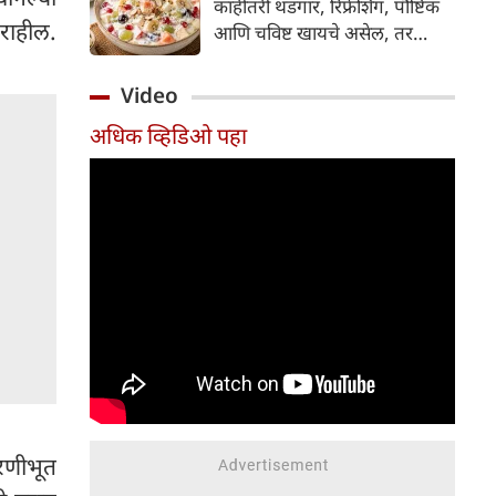
काहीतरी थंडगार, रिफ्रेशिंग, पौष्टिक
 राहील.
आणि चविष्ट खायचे असेल, तर
'उपवासाचे फ्रुट योगर्ट' हा अत्यंत
सोपा आणि उत्तम पर्याय आहे. हे
Video
बनवण्यासाठी अगदी ५ ते १० मिनिटे
अधिक व्हिडिओ पहा
लागतात आणि यामुळे दिवसभर
ताजेतवाने वाटते.
ारणीभूत