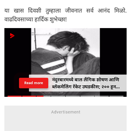
या खास दिवशी तुम्हाला जीवनात सर्व आनंद मिळो.
वाढदिवसाच्या हार्दिक शुभेच्छा!
नंदुरबारमध्ये बाल लैंगिक शोषण आणि
Read more
ब्लॅकमेलिंग रॅकेट उघडकीस; २०० हून
अधिक अश्लील क्लिप्स जप्त