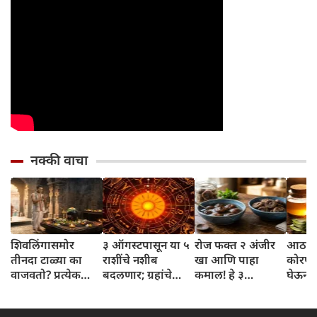
नक्की वाचा
शिवलिंगासमोर
३ ऑगस्टपासून या ५
रोज फक्त २ अंजीर
आठवड्
तीनदा टाळ्या का
राशींचे नशीब
खा आणि पाहा
कोरफड
वाजवतो? प्रत्येक
बदलणार; ग्रहांचे
कमाल! हे ३
घेऊन 
टाळीमागील अर्थ
नकारात्मक प्रभाव
आरोग्यदायी फायदे
चमकदा
जाणून घ्या
संपतील आणि शुभ
तुम्हाला ठाऊक
मिळवा,