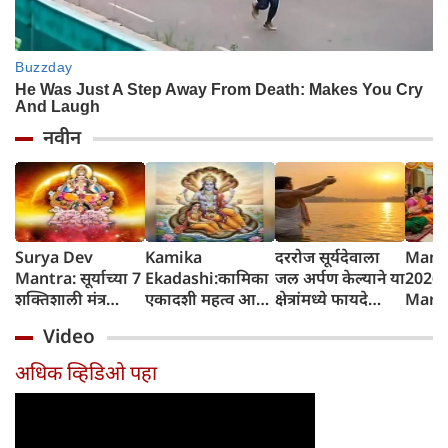
नवीन
Surya Dev
Kamika
दररोज सूर्यदेवाला
Mang
Mantra: सूर्याच्या 7
Ekadashi:कामिका
जल अर्पण केल्याने या
2026 
शक्तिशाली मंत्र
एकादशी महत्व आणि
क्षेत्रांमध्ये फायदे
Marat
जपल्याने सर्व इच्छा
व्रत कथा
होतात, रविवारला
शुभेच्छ
Video
पूर्ण होतात, रविवारी
विशेष महत्त्व
कोणत्याही एका
अधिक व्हिडिओ पहा
मंत्राचा जप करा