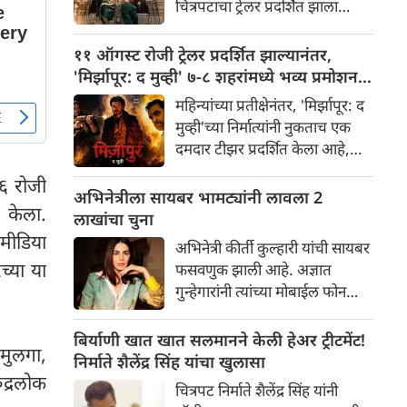
चित्रपटाचा ट्रेलर प्रदर्शित झाला
चाहत्यांमध्ये आधीच खळबळ उडवून
असून, त्यामुळे सोशल मीडिया आणि
दिली आहे.
चित्रपटसृष्टीत खळबळ उडाली आहे.
११ ऑगस्ट रोजी ट्रेलर प्रदर्शित झाल्यानंतर,
चित्रपटातील कलाकार आणि
'मिर्झापूर: द मुव्ही' ७-८ शहरांमध्ये भव्य प्रमोशन
भव्यतेची मोठ्या प्रमाणावर चर्चा होत
करणार
महिन्यांच्या प्रतीक्षेनंतर, 'मिर्झापूर: द
असली तरी, ज्या एका गोष्टीने
मुव्ही'च्या निर्मात्यांनी नुकताच एक
सर्वाधिक लक्ष वेधून घेतले आहे आणि
दमदार टीझर प्रदर्शित केला आहे,
प्रेक्षकांना रोमांचित केले आहे, ती
ज्यामुळे चाहत्यांना या प्रतिष्ठित
म्हणजे 'रॉकिंग स्टार' यशने
२६ रोजी
फ्रँचायझीच्या मोठ्या पडद्यावरील
अभिनेत्रीला सायबर भामट्यांनी लावला 2
साकारलेली रावणाची भूमिका.
व केला.
रूपांतराची पहिली झलक मिळाली
लाखांचा चुना
आहे. पंकज त्रिपाठी, अली फजल
 मीडिया
अभिनेत्री कीर्ती कुल्हारी यांची सायबर
आणि दिव्येंदू शर्मा पुन्हा एकदा
्या या
फसवणुक झाली आहे. अज्ञात
त्यांच्या चाहत्यांच्या आवडत्या भूमिका
गुन्हेगारांनी त्यांच्या मोबाईल फोन
साकारत आहे.
आणि क्रेडिट कार्डमध्ये अनधिकृत
प्रवेश मिळवून अवघ्या काही मिनिटांत
बिर्याणी खात खात सलमानने केली हेअर ट्रीटमेंट!
मुलगा,
त्यांची ₹२४३,८५२ ची फसवणूक
निर्माते शैलेंद्र सिंह यांचा खुलासा
केली. अभिनेत्रीच्या तक्रारीच्या
ुद्रलोक
चित्रपट निर्माते शैलेंद्र सिंह यांनी
आधारे, आंबोली पोलिसांनी गुन्हा