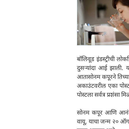
बॉलिवूड इंडस्ट्रीची ल
दुसऱ्यांदा आई झाली. य
आतासोनम कपूरने तिच्या 
अकाउंटवरील एका पोस्टम
पोस्टला सर्वत्र प्रशंसा
सोनम कपूर आणि आनंद आ
वायू, याचा जन्म २० ऑग