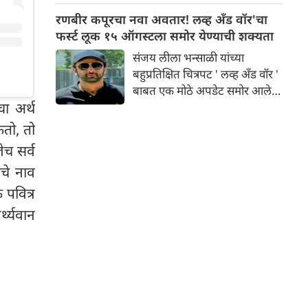
लोकांचे जीवन विस्कळीत झाले आहे.
रणबीर कपूरचा नवा अवतार! लव्ह अँड वॉर'चा
राज्यातील अनेक जिल्हे पाण्याखाली
फर्स्ट लूक १५ ऑगस्टला समोर येण्याची शक्यता
गेले असून लोक जीवनावश्यक
संजय लीला भन्साळी यांच्या
वस्तूंसाठी संघर्ष करत असताना,
बहुप्रतिक्षित चित्रपट ' लव्ह अँड वॉर '
मनोरंजन उद्योगानेही या कठीण
बाबत एक मोठे अपडेट समोर आले
काळात मदतीचा हात पुढे केला आहे.
चा अर्थ
आहे . वृत्तानुसार, निर्माते १५ ऑगस्ट
रोजी चित्रपटाचे पहिले अधिकृत
कतो, तो
प्रमोशनल साहित्य प्रदर्शित करू
ेच सर्व
शकतात. बऱ्याच काळापासून रणबीर
चे नाव
कपूर, आलिया भट्ट आणि विकी
कौशल यांचे लूक्स पूर्णपणे गुप्त
 पवित्र
ठेवण्यात आले आहेत. आता अशी
्थ्यवान
चर्चा आहे की, स्वातंत्र्यदिनी या तिन्ही
स्टार्सच्या कॅरेक्टर पोस्टर्स किंवा मोशन
पोस्टर्सद्वारे चित्रपटाची पहिली झलक
दाखवली जाईल.