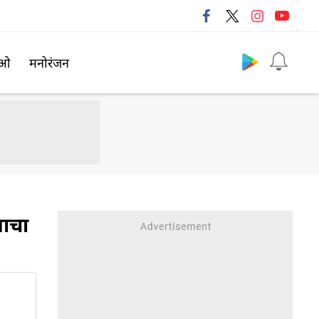
Follow us
िओ
मनोरंजन
याचा