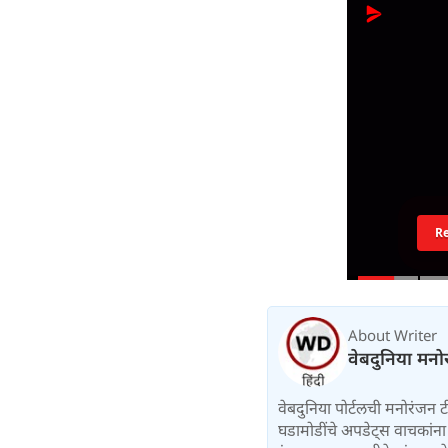
R
About Writer
वेबदुनिया मनो
वेबदुनिया पोर्टलची मनोरंजन 
घडामोडींचे अपडेट्स वाचकांना द