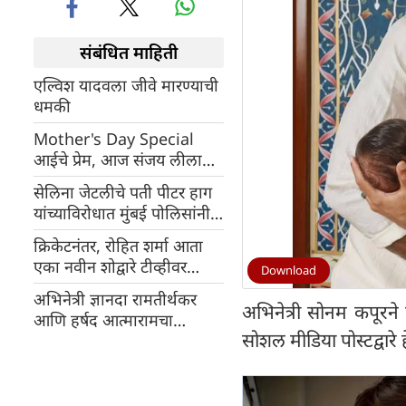
संबंधित माहिती
एल्विश यादवला जीवे मारण्याची
धमकी
Mother's Day Special
आईचे प्रेम, आज संजय लीला
भन्साळी यांची गणना देशातील
सेलिना जेटलीचे पती पीटर हाग
महान चित्रपट निर्मात्यांपैकी एक
यांच्याविरोधात मुंबई पोलिसांनी
म्हणून केली जाते
लुकआऊट नोटीस जारी केली
क्रिकेटनंतर, रोहित शर्मा आता
एका नवीन शोद्वारे टीव्हीवर
Download
धुमाकूळ घालणार, टीझर
अभिनेत्री ज्ञानदा रामतीर्थकर
प्रदर्शित
अभिनेत्री सोनम कपूरने 
आणि हर्षद आत्मारामचा
सोशल मीडिया पोस्टद्वारे
विवाहसोहळा मोठ्या थाटामाटात
संपन्न