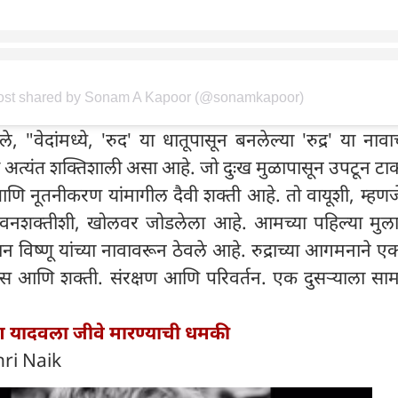
ost shared by Sonam A Kapoor (@sonamkapoor)
, "वेदांमध्ये, 'रुद' या धातूपासून बनलेल्या 'रुद्र' या नावा
च अत्यंत शक्तिशाली असा आहे. जो दुःख मुळापासून उपटून टा
आणि नूतनीकरण यांमागील दैवी शक्ती आहे. तो वायूशी, म्हणज
 जीवनशक्तीशी, खोलवर जोडलेला आहे. आमच्या पहिल्या मुला
न विष्णू यांच्या नावावरून ठेवले आहे. रुद्राच्या आगमनाने एक
्वास आणि शक्ती. संरक्षण आणि परिवर्तन. एक दुसऱ्याला सामर
श यादवला जीवे मारण्याची धमकी
ri Naik