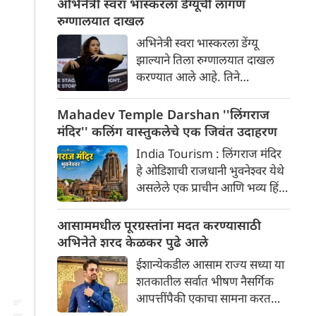
अभिनेत्री स्वरा भास्करला डेंग्यूची लागण
रुग्णालयात दाखल
अभिनेत्री स्वरा भास्करला डेंग्यू
झाल्याने तिला रुग्णालयात दाखल
करण्यात आले आहे. तिने
रुग्णालयातून स्वतःचा एक फोटो
तिच्या इंस्टाग्राम स्टोरीवर शेअर केला
Mahadev Temple Darshan ''लिंगराज
आहे
मंदिर'' कलिंग वास्तुकलेचे एक जिवंत उदाहरण
India Tourism : लिंगराज मंदिर
हे ओडिशाची राजधानी भुवनेश्वर येथे
असलेले एक प्राचीन आणि भव्य हिंदू
मंदिर आहे. हे शहरातील सर्वात मोठे
आणि सर्वात महत्त्वाचे मंदिर मानले
आसाममधील पूरग्रस्तांना मदत करण्यासाठी
जाते.
अभिनेते शरद केळकर पुढे आले
ईशान्येकडील आसाम राज्य सध्या या
शतकातील सर्वात भीषण नैसर्गिक
आपत्तींपैकी एकाचा सामना करत
आहे. या विनाशकारी पुरामुळे लाखो