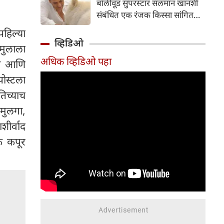
बॉलीवूड सुपरस्टार सलमान खानशी
दाखल करून तपास सुरू केला आहे.
संबंधित एक रंजक किस्सा सांगितला
आहे. त्यांनी सलमानच्या 'गॅलेक्सी
पहिल्या
अपार्टमेंट्स'मधील घराला दिलेल्या
व्हिडिओ
 मुलाला
भेटीचे वर्णन केले, जिथे त्यांनी पाहिले
अधिक व्हिडिओ पहा
की अभिनेता एकाच वेळी बिर्याणी
ला आणि
खात होता आणि केसांवर उपचार
पोस्टला
(हेअर ट्रीटमेंट) करून घेत होता.
िच्याच
शैलेंद्र सिंह यांनी नमूद केले की ही
 मुलगा,
घटना त्या काळातील आहे जेव्हा
त्यांची आणि सलमानची घट्ट मैत्री
ीर्वाद
होती; त्यावेळी ते दर सोमवारी रात्री
क कपूर
एकत्र पार्टी करायचे.
संभाषणादरम्यान, त्यांनी सांगितले की
सलमानला जेवताना आरशात स्वतःला
पाहण्याची एक वेगळी सवय होती.