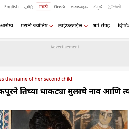
English
தமிழ்
मराठी
తెలుగు
മലയാളം
ಕನ್ನಡ
ગુજરાતી
आरोग्य
मराठी ज्योतिष
लाईफस्टाईल
धर्म संग्रह
व्हिड
 the name of her second child
कपूरने तिच्या धाकट्या मुलाचे नाव आणि त्