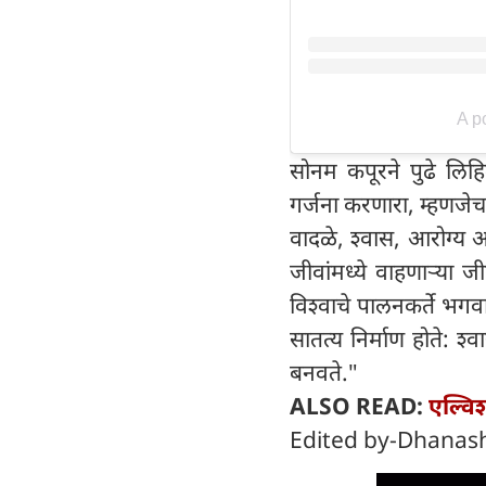
A p
सोनम कपूरने पुढे लिहिले
गर्जना करणारा, म्हणजे
वादळे, श्वास, आरोग्य 
जीवांमध्ये वाहणाऱ्या
विश्वाचे पालनकर्ते भगवा
सातत्य निर्माण होते: श
बनवते."
ALSO READ:
एल्वि
Edited by-Dhanash