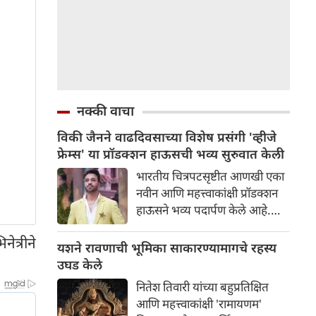
नक्की वाचा
विकी जैनने वाढदिवसाच्या विशेष प्रसंगी 'व्हीजे
फ्रेम्स' या प्रॉडक्शन हाऊसची भव्य सुरुवात केली
भारतीय चित्रपटसृष्टीत आणखी एका
नवीन आणि महत्त्वाकांक्षी प्रॉडक्शन
हाऊसने भव्य पदार्पण केले आहे.
प्रसिद्ध उद्योगपती आणि निर्माता विकी
ेत्रीने
जैनने आपल्या वाढदिवसाच्या विशेष
यशने रावणाची भूमिका साकारण्यामागचे रहस्य
प्रसंगी 'व्हीजे फ्रेम्स' या आपल्या नवीन
उघड केले
प्रॉडक्शन बॅनरची अधिकृतपणे घोषणा
नितेश तिवारी यांच्या बहुप्रतिक्षित
केली. या नवीन बॅनरचा पहिला
आणि महत्त्वाकांक्षी 'रामायणम'
प्रकल्प इतका भव्य आहे की त्याने