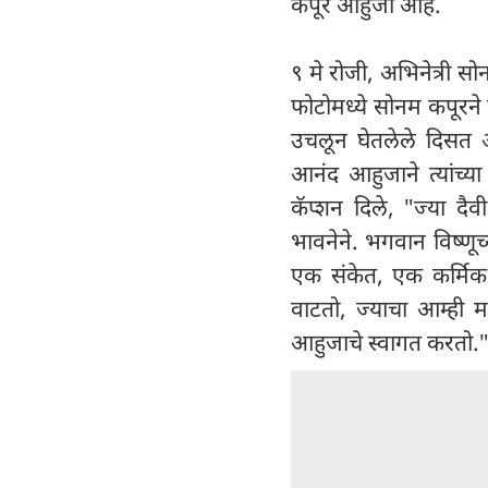
कपूर आहुजा आहे.
९ मे रोजी, अभिनेत्री सो
फोटोमध्ये सोनम कपूरने 
उचलून घेतलेले दिसत आ
आनंद आहुजाने त्यांच्य
कॅप्शन दिले, "ज्या द
भावनेने. भगवान विष्णूच
एक संकेत, एक कर्मिक
वाटतो, ज्याचा आम्ही म
आहुजाचे स्वागत करतो.