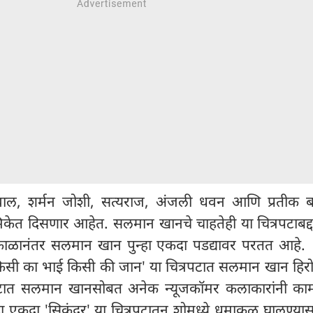
ल, शर्मन जोशी, सत्यराज, अंजली धवन आणि प्रतीक बब
ूमिकेत दिसणार आहेत. सलमान खानचे चाहतेही या चित्रपटाबद
काळानंतर सलमान खान पुन्हा एकदा पडद्यावर परतत आहे. या
िसी का भाई किसी की जान' या चित्रपटात सलमान खान हिरो 
रपटात सलमान खानसोबत अनेक न्यूजकॉमर कलाकारांनी काम
एकदा 'सिकंदर' या चित्रपटातून शोमध्ये धुमाकूळ घालण्या