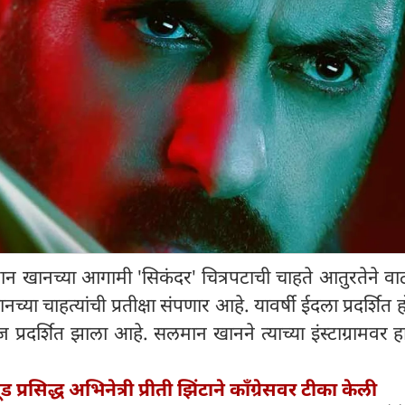
ान खानच्या आगामी 'सिकंदर' चित्रपटाची चाहते आतुरतेने व
 चाहत्यांची प्रतीक्षा संपणार आहे. यावर्षी ईदला प्रदर्शित ह
प्रदर्शित झाला आहे. सलमान खानने त्याच्या इंस्टाग्रामवर 
ड प्रसिद्ध अभिनेत्री प्रीती झिंटाने काँग्रेसवर टीका केली