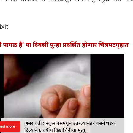
ixit
 पागल है' या दिवशी पुन्हा प्रदर्शित होणार चित्रपटगृहात
अमरावती : स्कूल बसमधून उतरल्यानंतर बसने धडक
ead more
दिल्याने ६ वर्षीय विद्यार्थिनीचा मृत्यू