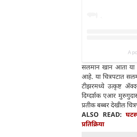
A p
सलमान खान आता या वर
आहे. या चित्रपटात सलम
टीझरमध्ये उत्कृष्ट अ‍ॅ
दिग्दर्शक एआर मुरुगुद
प्रतीक बब्बर देखील चित्
ALSO READ:
घटस
प्रतिक्रिया