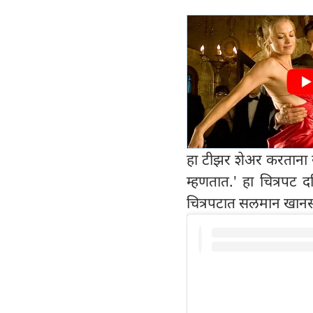
हा टीझर शेअर करताना स
म्हणतात.' हा चित्रपट दक
चित्रपटात सलमान खानसो