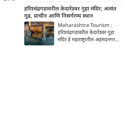
अभिनेत्रींबद्दल जाणून घेऊया, ज्या
याचे सूत्रसंचालन अभिनेता अनिल
हरिश्चंद्रगडावरील केदारेश्वर गुहा मंदिर; अत्यंत
अभिमानाने स्वतःला "कॅट मॉम"
कपूर करणार आहे. या नवीन
गूढ, प्राचीन आणि निसर्गरम्य स्थान
(मांजरींची आई) म्हणतात.
रिॲलिटी शोमध्ये काय खास आहे ते
Maharashtra Tourism :
जाणून घ्या?
हरिश्चंद्रगडावरील केदारेश्वर गुहा
मंदिर हे महाराष्ट्रातील अहमदनगर
जिल्ह्यातील अकोले तालुक्यात स्थित
एक अत्यंत गूढ, प्राचीन आणि
निसर्गरम्य स्थान आहे. हे मंदिर
भगवान शिवाला समर्पित असून
तेथील पिंडी आणि नैसर्गिक रचना
पर्यटकांचे मोठे आकर्षण आहे.