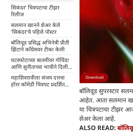
सिकंदर' चित्रपटाचा टीझर
रिलीज
सलमान खानने शेअर केले
'सिकंदर'चे पहिले पोस्टर
बॉलिवूड प्रसिद्ध अभिनेत्री प्रीती
झिंटाने काँग्रेसवर टीका केली
घटस्फोटाच्या बातमीवर गोविंदा
आणि सुनीताच्या भाचीने दिली
प्रतिक्रिया
महाशिवरात्रीला संजय दत्तचा
Download
हॉरर कॉमेडी चित्रपट प्रदर्शित
बॉलिवूड सुपरस्टार सलम
होणार, पोस्टर रिलीज
आहेत. आता सलमान खानच्या
या चित्रपटाचा टीझर आज 
शेअर केला आहे.
ALSO READ:
बॉलिवू