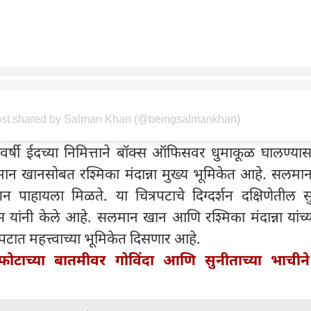
ost shared by Salman Khan (@beingsalmankhan)
्षी ईदच्या निमित्ताने बॉक्स ऑफिसवर धुमाकूळ घालण्या
ान खानसोबत रश्मिका मंदान्ना मुख्य भूमिकेत आहे. सलमानच
क्शन पाहायला मिळते. या चित्रपटाचे दिग्दर्शन दक्षिणेतील 
ास यांनी केले आहे. सलमान खान आणि रश्मिका मंदान्ना यांच
रपटात महत्त्वाच्या भूमिकेत दिसणार आहे.
्फोटाच्या बातमीवर गोविंदा आणि सुनीताच्या भाचीन