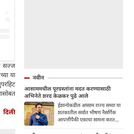
स सज्ज
्या या
नवीन
सुपरहिट
आसाममधील पूरग्रस्तांना मदत करण्यासाठी
्यासोबत
अभिनेते शरद केळकर पुढे आले
ईशान्येकडील आसाम राज्य सध्या या
े दिली
शतकातील सर्वात भीषण नैसर्गिक
आपत्तींपैकी एकाचा सामना करत
आहे. या विनाशकारी पुरामुळे लाखो
लोकांचे जीवन विस्कळीत झाले आहे.