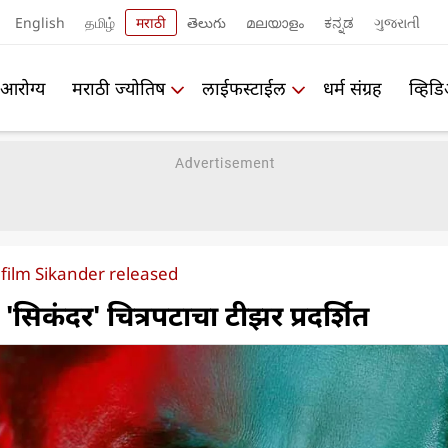
English
தமிழ்
मराठी
తెలుగు
മലയാളം
ಕನ್ನಡ
ગુજરાતી
आरोग्य
मराठी ज्योतिष
लाईफस्टाईल
धर्म संग्रह
व्हिड
film Sikander released
सिकंदर' चित्रपटाचा टीझर प्रदर्शित