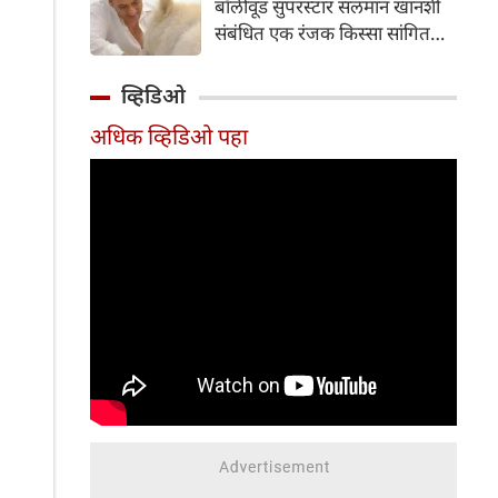
बॉलीवूड सुपरस्टार सलमान खानशी
दाखल करून तपास सुरू केला आहे.
संबंधित एक रंजक किस्सा सांगितला
आहे. त्यांनी सलमानच्या 'गॅलेक्सी
अपार्टमेंट्स'मधील घराला दिलेल्या
व्हिडिओ
भेटीचे वर्णन केले, जिथे त्यांनी पाहिले
अधिक व्हिडिओ पहा
की अभिनेता एकाच वेळी बिर्याणी
खात होता आणि केसांवर उपचार
(हेअर ट्रीटमेंट) करून घेत होता.
शैलेंद्र सिंह यांनी नमूद केले की ही
घटना त्या काळातील आहे जेव्हा
त्यांची आणि सलमानची घट्ट मैत्री
होती; त्यावेळी ते दर सोमवारी रात्री
एकत्र पार्टी करायचे.
संभाषणादरम्यान, त्यांनी सांगितले की
सलमानला जेवताना आरशात स्वतःला
पाहण्याची एक वेगळी सवय होती.