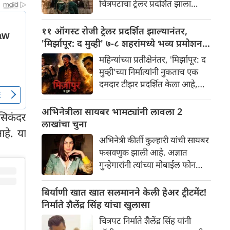
चित्रपटाचा ट्रेलर प्रदर्शित झाला
चाहत्यांमध्ये आधीच खळबळ उडवून
असून, त्यामुळे सोशल मीडिया आणि
दिली आहे.
चित्रपटसृष्टीत खळबळ उडाली आहे.
११ ऑगस्ट रोजी ट्रेलर प्रदर्शित झाल्यानंतर,
चित्रपटातील कलाकार आणि
'मिर्झापूर: द मुव्ही' ७-८ शहरांमध्ये भव्य प्रमोशन
भव्यतेची मोठ्या प्रमाणावर चर्चा होत
करणार
महिन्यांच्या प्रतीक्षेनंतर, 'मिर्झापूर: द
असली तरी, ज्या एका गोष्टीने
मुव्ही'च्या निर्मात्यांनी नुकताच एक
सर्वाधिक लक्ष वेधून घेतले आहे आणि
दमदार टीझर प्रदर्शित केला आहे,
प्रेक्षकांना रोमांचित केले आहे, ती
ज्यामुळे चाहत्यांना या प्रतिष्ठित
म्हणजे 'रॉकिंग स्टार' यशने
फ्रँचायझीच्या मोठ्या पडद्यावरील
अभिनेत्रीला सायबर भामट्यांनी लावला 2
साकारलेली रावणाची भूमिका.
सिकंदर
रूपांतराची पहिली झलक मिळाली
लाखांचा चुना
आहे. या
आहे. पंकज त्रिपाठी, अली फजल
अभिनेत्री कीर्ती कुल्हारी यांची सायबर
आणि दिव्येंदू शर्मा पुन्हा एकदा
फसवणुक झाली आहे. अज्ञात
त्यांच्या चाहत्यांच्या आवडत्या भूमिका
गुन्हेगारांनी त्यांच्या मोबाईल फोन
साकारत आहे.
आणि क्रेडिट कार्डमध्ये अनधिकृत
प्रवेश मिळवून अवघ्या काही मिनिटांत
बिर्याणी खात खात सलमानने केली हेअर ट्रीटमेंट!
त्यांची ₹२४३,८५२ ची फसवणूक
निर्माते शैलेंद्र सिंह यांचा खुलासा
केली. अभिनेत्रीच्या तक्रारीच्या
चित्रपट निर्माते शैलेंद्र सिंह यांनी
आधारे, आंबोली पोलिसांनी गुन्हा