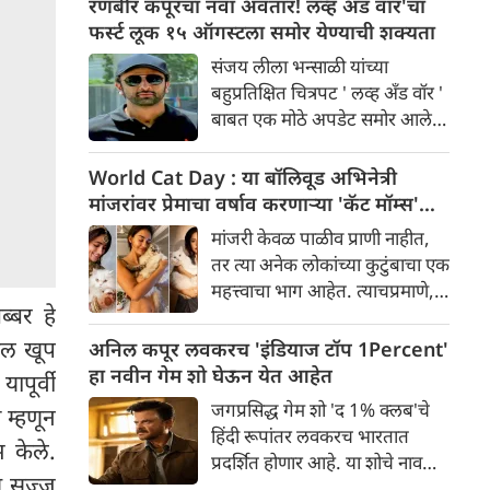
रणबीर कपूरचा नवा अवतार! लव्ह अँड वॉर'चा
राज्यातील अनेक जिल्हे पाण्याखाली
फर्स्ट लूक १५ ऑगस्टला समोर येण्याची शक्यता
गेले असून लोक जीवनावश्यक
संजय लीला भन्साळी यांच्या
वस्तूंसाठी संघर्ष करत असताना,
बहुप्रतिक्षित चित्रपट ' लव्ह अँड वॉर '
मनोरंजन उद्योगानेही या कठीण
बाबत एक मोठे अपडेट समोर आले
काळात मदतीचा हात पुढे केला आहे.
आहे . वृत्तानुसार, निर्माते १५ ऑगस्ट
रोजी चित्रपटाचे पहिले अधिकृत
World Cat Day : या बॉलिवूड अभिनेत्री
प्रमोशनल साहित्य प्रदर्शित करू
मांजरांवर प्रेमाचा वर्षाव करणाऱ्या 'कॅट मॉम्स'
शकतात. बऱ्याच काळापासून रणबीर
आहेत
मांजरी केवळ पाळीव प्राणी नाहीत,
कपूर, आलिया भट्ट आणि विकी
तर त्या अनेक लोकांच्या कुटुंबाचा एक
कौशल यांचे लूक्स पूर्णपणे गुप्त
महत्त्वाचा भाग आहेत. त्याचप्रमाणे,
ठेवण्यात आले आहेत. आता अशी
्बर हे
अनेक बॉलिवूड अभिनेत्रींचे त्यांच्या
चर्चा आहे की, स्वातंत्र्यदिनी या तिन्ही
लाडक्या मांजरींसोबत एक खास नाते
्दल खूप
अनिल कपूर लवकरच 'इंडियाज टॉप 1Percent'
स्टार्सच्या कॅरेक्टर पोस्टर्स किंवा मोशन
असते आणि त्या अनेकदा
हा नवीन गेम शो घेऊन येत आहेत
पूर्वी
पोस्टर्सद्वारे चित्रपटाची पहिली झलक
त्यांच्यासोबत घालवलेले सुंदर क्षण
दाखवली जाईल.
जगप्रसिद्ध गेम शो 'द 1% क्लब'चे
म्हणून
सोशल मीडियावर चाहत्यांसोबत शेअर
हिंदी रूपांतर लवकरच भारतात
 केले.
करतात. जागतिक मांजर
प्रदर्शित होणार आहे. या शोचे नाव
दिनानिमित्त, चला अशा पाच
स सज्ज
'इंडियाज टॉप 1%' असे असेल आणि