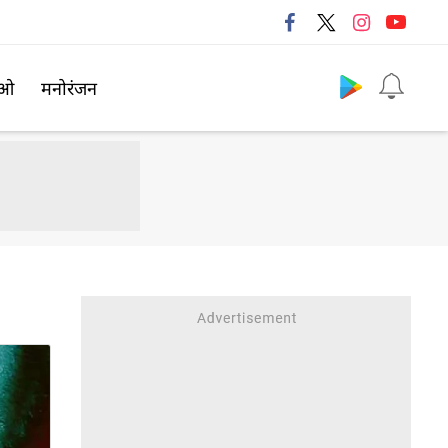
Follow us
िओ
मनोरंजन