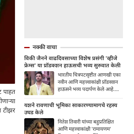
नक्की वाचा
विकी जैनने वाढदिवसाच्या विशेष प्रसंगी 'व्हीजे
फ्रेम्स' या प्रॉडक्शन हाऊसची भव्य सुरुवात केली
भारतीय चित्रपटसृष्टीत आणखी एका
नवीन आणि महत्त्वाकांक्षी प्रॉडक्शन
हाऊसने भव्य पदार्पण केले आहे.
ाट पाहत
प्रसिद्ध उद्योगपती आणि निर्माता विकी
ोणाऱ्या
जैनने आपल्या वाढदिवसाच्या विशेष
यशने रावणाची भूमिका साकारण्यामागचे रहस्य
हा टीझर
प्रसंगी 'व्हीजे फ्रेम्स' या आपल्या नवीन
उघड केले
प्रॉडक्शन बॅनरची अधिकृतपणे घोषणा
नितेश तिवारी यांच्या बहुप्रतिक्षित
केली. या नवीन बॅनरचा पहिला
आणि महत्त्वाकांक्षी 'रामायणम'
प्रकल्प इतका भव्य आहे की त्याने