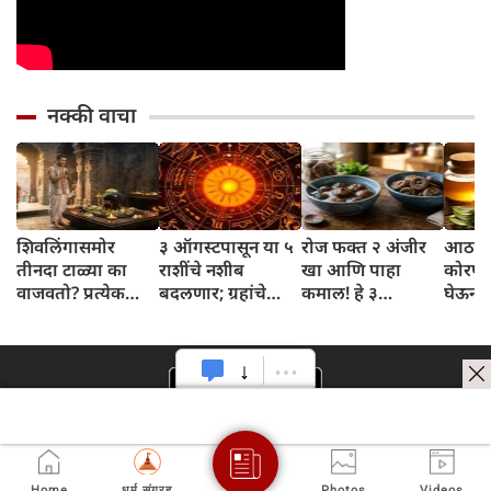
नक्की वाचा
शिवलिंगासमोर
३ ऑगस्टपासून या ५
रोज फक्त २ अंजीर
आठवड्
तीनदा टाळ्या का
राशींचे नशीब
खा आणि पाहा
कोरफड
वाजवतो? प्रत्येक
बदलणार; ग्रहांचे
कमाल! हे ३
घेऊन 
टाळीमागील अर्थ
नकारात्मक प्रभाव
आरोग्यदायी फायदे
चमकदा
जाणून घ्या
संपतील आणि शुभ
तुम्हाला ठाऊक
मिळवा,
दिवसांची सुरुवात
आहेत का?
घ्या
होईल
Home
धर्म संग्रह
Photos
Videos