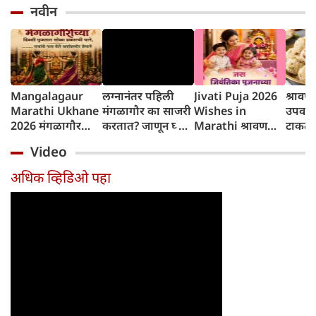
नवीन
Mangalagaur
लग्नानंतर पहिली
Jivati Puja 2026
श्रावण
Marathi Ukhane
मंगळागौर का साजरी
Wishes in
उपवासा
2026 मंगळागौर
करतात? जाणून घ्या
Marathi श्रावण
टाकता
पूजा मराठी उखाणे
परंपरेमागचे धार्मिक
शुक्रवार विशेष जरा
नारळ आ
Video
कारण
जिवंतिका पूजनाच्या
लाडू
शुभेच्छा
अधिक व्हिडिओ पहा