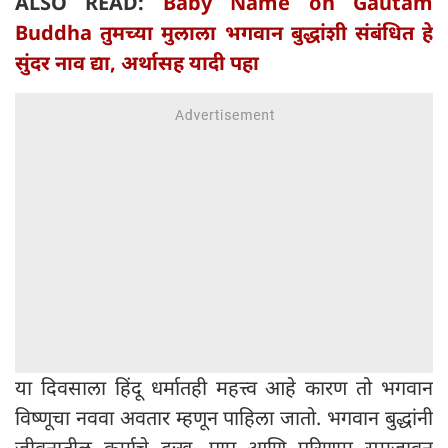
ALSO READ:
Baby Name on Gautam
Buddha तुमच्या मुलाला भगवान बुद्धांशी संबंधित हे
सुंदर नाव द्या, अर्थासह यादी पहा
या दिवसाला हिंदू धर्मातही महत्त्व आहे कारण तो भगवान
विष्णूचा नववा अवतार म्हणून पाहिला जातो. भगवान बुद्धांनी
जीवनातील कर्माचे दुःख, पाप आणि परिणाम समजावून