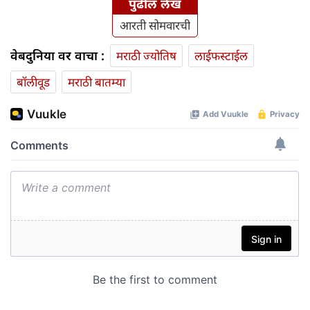
पुढील लेख
आरती सोमवारची
वेबदुनिया वर वाचा :
मराठी ज्योतिष
लाईफस्टाईल
बॉलीवूड
मराठी बातम्या