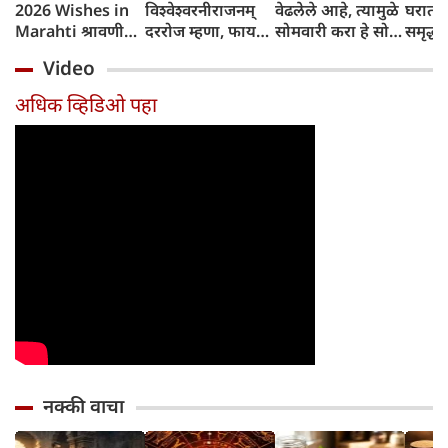
2026 Wishes in
विश्वेश्वरनीराजनम्
वेढलेले आहे, त्यामुळे
घरात 
Marahti श्रावणी
दररोज म्हणा, फायदे
सोमवारी करा हे सोपे
समृद्धी
सोमवरच्या शुभेच्छा
मिळतील
उपाय
Video
अधिक व्हिडिओ पहा
नक्की वाचा