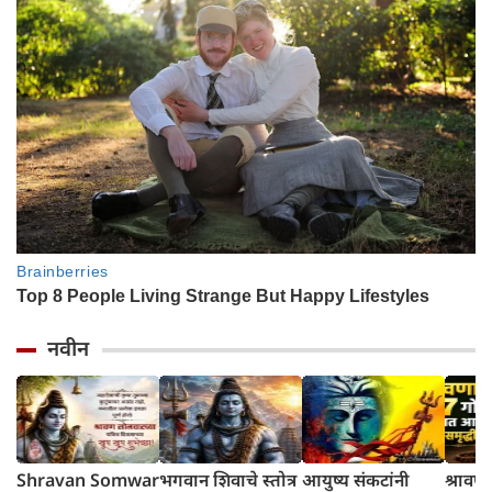
नवीन
Shravan Somwar
भगवान शिवाचे स्तोत्र
आयुष्य संकटांनी
श्रावणा