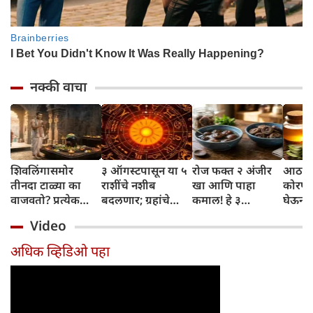
नक्की वाचा
शिवलिंगासमोर
३ ऑगस्टपासून या ५
रोज फक्त २ अंजीर
आठवड्
तीनदा टाळ्या का
राशींचे नशीब
खा आणि पाहा
कोरफड
वाजवतो? प्रत्येक
बदलणार; ग्रहांचे
कमाल! हे ३
घेऊन 
टाळीमागील अर्थ
नकारात्मक प्रभाव
आरोग्यदायी फायदे
चमकदा
Video
जाणून घ्या
संपतील आणि शुभ
तुम्हाला ठाऊक
मिळवा,
दिवसांची सुरुवात
आहेत का?
घ्या
अधिक व्हिडिओ पहा
होईल