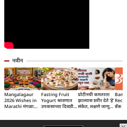
नवीन
Mangalagaur
Fasting Fruit
प्रोटीनची कमतरता
Bank 
2026 Wishes in
Yogurt श्रावणात
झाल्यास शरीर देते ‘हे’
Recru
Marathi मंगळागौर
उपवासाच्या दिवशी
संकेत, लक्षणे जाणून
बँक ऑ
शुभेच्छा संदेश
थंडगार, पौष्टिक फ्रुट
घ्या
२०६ पद
योगर्ट नक्की ट्राय करा
पात्रता