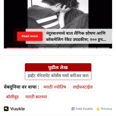
नंदुरबारमध्ये बाल लैंगिक शोषण आणि
Read more
ब्लॅकमेलिंग रॅकेट उघडकीस; २०० हून
अधिक अश्लील क्लिप्स जप्त
पुढील लेख
इव्हेंट मॅनेजमेंट कोर्सेस मध्ये करिअर करा
वेबदुनिया वर वाचा :
मराठी ज्योतिष
लाईफस्टाईल
बॉलीवूड
मराठी बातम्या