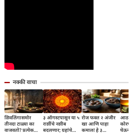
नक्की वाचा
शिवलिंगासमोर
३ ऑगस्टपासून या ५
रोज फक्त २ अंजीर
आठवड्
तीनदा टाळ्या का
राशींचे नशीब
खा आणि पाहा
कोरफड
वाजवतो? प्रत्येक
बदलणार; ग्रहांचे
कमाल! हे ३
घेऊन 