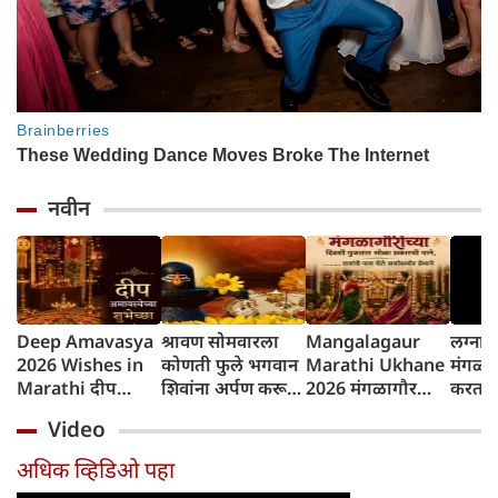
नवीन
Deep Amavasya
श्रावण सोमवारला
Mangalagaur
लग्नान
2026 Wishes in
कोणती फुले भगवान
Marathi Ukhane
मंगळा
Marathi दीप
शिवांना अर्पण करू
2026 मंगळागौर
करतात?
अमावस्येच्या शुभेच्छा
नयेत?
पूजा मराठी उखाणे
परंपरे
Video
कारण
अधिक व्हिडिओ पहा