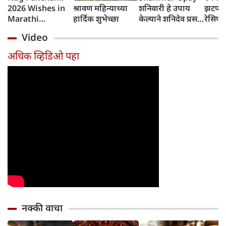
2026 Wishes in
श्रावण महिन्याच्या
शनिवारी हे उपाय
झटपट 
Marathi
हार्दिक शुभेच्छा
केल्याने शनिदेव प्रसन्न
रेसिप
नागपंचमीच्या
होतील, तुमचे भाग्य
Pota
Video
शुभेच्छा संदेश
उजळेल
अधिक व्हिडिओ पहा
नक्की वाचा