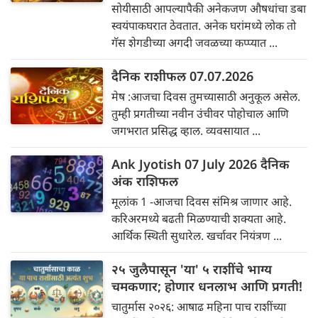
सोयीसाठी आपल्यापैकी अनेकजण औषधांचा डबा
स्वयंपाकघरात ठेवतात. अनेक घरांमध्ये लोक तो
गॅस शेगडीच्या अगदी जवळच्या कप्प्यात ...
दैनिक राशीफल 07.07.2026
मेष :आजचा दिवस तुमच्यासाठी अनुकूल असेल.
तुम्ही प्रगतीच्या नवीन उंचीवर पोहोचाल आणि
जगभरात प्रसिद्ध व्हाल. व्यवसायात ...
Ank Jyotish 07 July 2026 दैनिक
अंक राशिफल
मूलांक 1 -आजचा दिवस संमिश्र जाणार आहे.
करिअरमध्ये बढती मिळण्याची शक्यता आहे.
आर्थिक स्थिती सुधारेल. खर्चावर नियंत्रण ...
२५ जुलैपासून 'या' ५ राशींचे भाग्य
चमकणार; होणार धनलाभ आणि प्रगती!
चातुर्मास २०२६: आषाढ महिना पाच राशींच्या