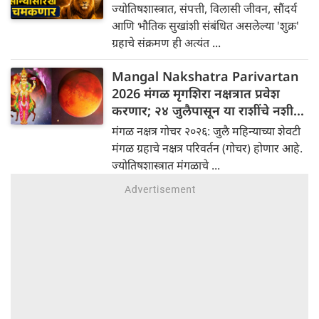
ज्योतिषशास्त्रात, संपत्ती, विलासी जीवन, सौंदर्य
आणि भौतिक सुखांशी संबंधित असलेल्या 'शुक्र'
ग्रहाचे संक्रमण ही अत्यंत ...
Mangal Nakshatra Parivartan
2026 मंगळ मृगशिरा नक्षत्रात प्रवेश
करणार; २४ जुलैपासून या राशींचे नशीब
उजळणार!
मंगळ नक्षत्र गोचर २०२६: जुलै महिन्याच्या शेवटी
मंगळ ग्रहाचे नक्षत्र परिवर्तन (गोचर) होणार आहे.
ज्योतिषशास्त्रात मंगळाचे ...