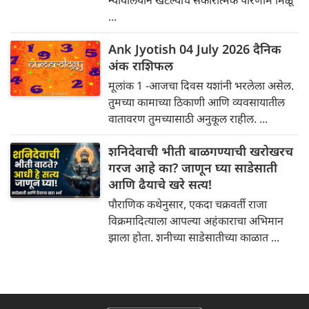
न्यायालयीन खटल्यांचे सकारात्मक परिणाम मिळू
...
Ank Jyotish 04 July 2026 दैनिक
अंक राशिफल
मूलांक 1 -आजचा दिवस यशांनी भरलेला असेल.
तुमच्या कामाच्या ठिकाणी आणि व्यवसायातील
वातावरण तुमच्यासाठी अनुकूल राहील. ...
शनिदेवाची भीती बाळगण्याची खरोखरच
गरज आहे का? जाणून घ्या साडेसाती
आणि ढैयाचे खरे सत्य!
पौराणिक कथेनुसार, एकदा चक्रवर्ती राजा
विक्रमादित्याला आपल्या अहंकाराचा अभिमान
झाला होता. शनीच्या साडेसातीच्या काळात ...
next news