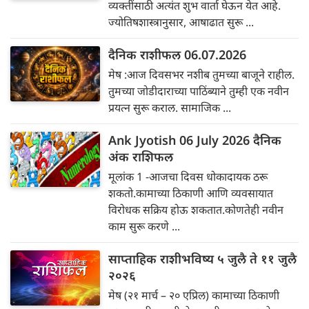
व्यक्तींसाठी अत्यंत शुभ वार्ता घेऊन येत आहे.
ज्योतिषशास्त्रानुसार, आषाढात सुरू ...
दैनिक राशीफल 06.07.2026
मेष :आज दिवसभर नशीब तुमच्या बाजूने राहील.
तुमच्या जोडीदाराच्या पाठिंब्याने तुम्ही एक नवीन
प्रयत्न सुरू कराल. सामाजिक ...
Ank Jyotish 06 July 2026 दैनिक
अंक राशिफल
मूलांक 1 -आजचा दिवस धोकादायक ठरू
शकतो.कामाच्या ठिकाणी आणि व्यवसायात
विरोधक सक्रिय होऊ शकतात.कोणतेही नवीन
काम सुरू करणे ...
साप्ताहिक राशीभविष्य ५ जुलै ते ११ जुलै
२०२६
मेष (२१ मार्च – २० एप्रिल) कामाच्या ठिकाणी