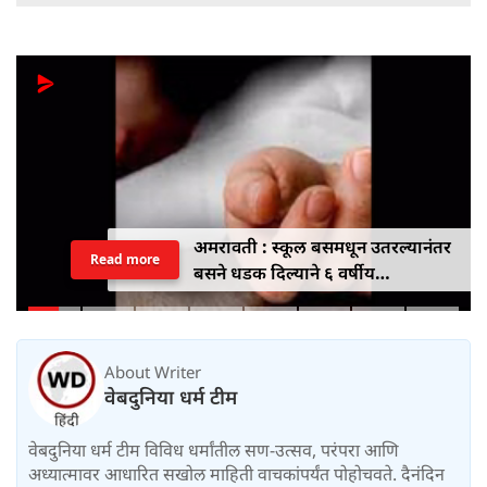
अमरावती : स्कूल बसमधून उतरल्यानंतर
Read more
बसने धडक दिल्याने ६ वर्षीय
विद्यार्थिनीचा मृत्यू
About Writer
वेबदुनिया धर्म टीम
वेबदुनिया धर्म टीम विविध धर्मांतील सण-उत्सव, परंपरा आणि
अध्यात्मावर आधारित सखोल माहिती वाचकांपर्यंत पोहोचवते. दैनंदिन