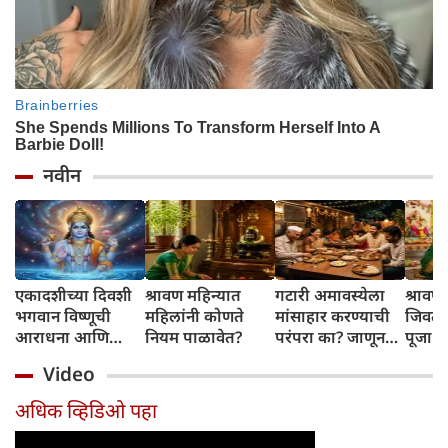
नवीन
एकादशीच्या दिवशी
श्रावण महिन्यात
गटारी अमावस्येला
श्रावण 
भगवान विष्णूची
महिलांनी कोणते
मांसाहार करण्याची
जिवती
आराधना आणि
नियम पाळावेत?
परंपरा का? जाणून
पूजा स
नामस्मरणामुळे घरात
घ्या या दिवसामागचं
नैवेद्
Video
सुख, समृद्धी आणि
खास कारण
कथा (स
शांती लाभते
अधिक व्हिडिओ पहा