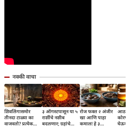
नक्की वाचा
शिवलिंगासमोर
३ ऑगस्टपासून या ५
रोज फक्त २ अंजीर
आठवड्
तीनदा टाळ्या का
राशींचे नशीब
खा आणि पाहा
कोरफड
वाजवतो? प्रत्येक
बदलणार; ग्रहांचे
कमाल! हे ३
घेऊन 
टाळीमागील अर्थ
नकारात्मक प्रभाव
आरोग्यदायी फायदे
चमकदा