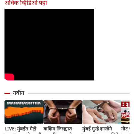
अधिक व्हिडिओ पहा
होईल
नवीन
LIVE: मुंबईत मेट्रो
वाशिम जिल्ह्यात
मुंबई गुन्हे शाखेने
नीट पे