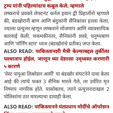
ट्रम्प यांनी पहिल्यांदाच कबूल केले, म्हणाले
लष्कराचे प्रवक्ते लेफ्टनंट कर्नल इवान द्वी प्रिहार्तोनो म्हणाले
की, बंडखोरांनी बाण आणि बंदुकांनी सैनिकांवर हल्ला केला,
ज्याला प्रत्युत्तर म्हणून लष्कराने मोजमाप आणि व्यावसायिक
कारवाई केली. चकमकीनंतर, सैनिकांनी शस्त्रे, धनुष्यबाण
आणि 'मॉर्निंग स्टार' ध्वज (बंडखोरांचे प्रतीक) जप्त केला.
ALSO READ:
पाकिस्तानशी मैत्री केल्याबद्दल तुर्कीला
पश्चाताप होईल, जाणून घ्या देशाला उद्ध्वस्त करणारी
५ कारणे
'वेस्ट पापुआ लिबरेशन आर्मी' या बंडखोर संघटनेने दावा केला
आहे की त्यांचे फक्त 3 सैनिक मारले गेले, तर उर्वरित मृत
निष्पाप नागरिक होते. यासोबतच, त्याने प्रत्युत्तरादाखल 2
पोलिसांना ठार मारल्याचा दावाही केला.
ALSO READ:
पाकिस्तानने पंतप्रधान मोदींचे ऑपरेशन