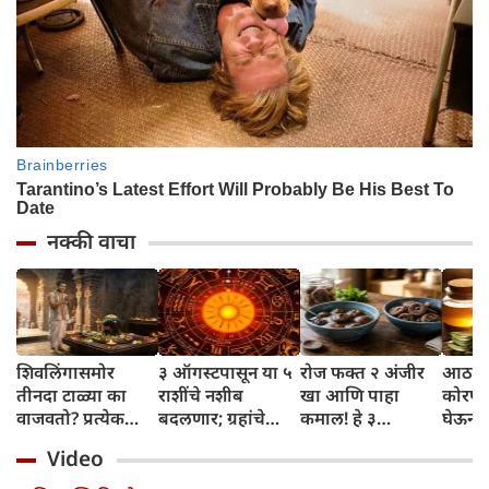
नक्की वाचा
शिवलिंगासमोर
३ ऑगस्टपासून या ५
रोज फक्त २ अंजीर
आठवड्
तीनदा टाळ्या का
राशींचे नशीब
खा आणि पाहा
कोरफड
वाजवतो? प्रत्येक
बदलणार; ग्रहांचे
कमाल! हे ३
घेऊन 
टाळीमागील अर्थ
नकारात्मक प्रभाव
आरोग्यदायी फायदे
चमकदा
Video
जाणून घ्या
संपतील आणि शुभ
तुम्हाला ठाऊक
मिळवा,
दिवसांची सुरुवात
आहेत का?
घ्या