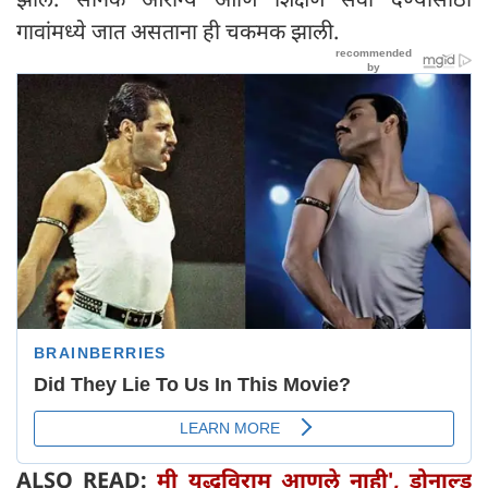
गावांमध्ये जात असताना ही चकमक झाली.
ALSO READ:
मी युद्धविराम आणले नाही', डोनाल्ड