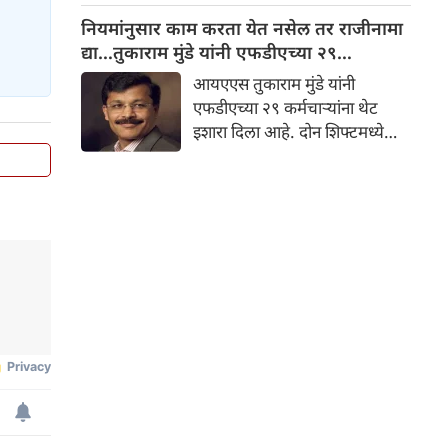
कडक कार्यशैलीसाठी ओळखले
नियमांनुसार काम करता येत नसेल तर राजीनामा
जाणारे तुकाराम मुंडे पुन्हा एकदा
द्या…तुकाराम मुंडे यांनी एफडीएच्या २९
चर्चेत आले आहे. अन्न व औषध
कर्मचाऱ्यांना थेट इशारा
आयएएस तुकाराम मुंडे यांनी
प्रशासन आयुक्त म्हणून पदभार
एफडीएच्या २९ कर्मचाऱ्यांना थेट
स्वीकारल्यानंतर मुंडे यांनी विभागात
इशारा दिला आहे. दोन शिफ्टमध्ये
शिस्त लागू करण्यास सुरुवात केली
आणि सुट्ट्यांमध्ये काम करण्याच्या
आहे.
विरोधात आंदोलन करणाऱ्या
कर्मचाऱ्यांविरुद्ध मुंडे यांनी कठोर
भूमिका घेतली आहे.