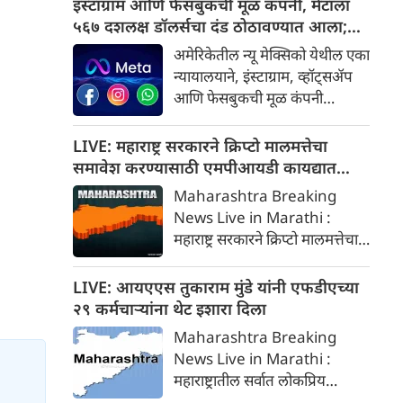
इंस्टाग्राम आणि फेसबुकची मूळ कंपनी, मेटाला
बनवताना अपघात किंवा आपत्कालीन
५६७ दशलक्ष डॉलर्सचा दंड ठोठावण्यात आला;
परिस्थिती उद्भवल्यास आर्थिक मदत
वाचा
अमेरिकेतील न्यू मेक्सिको येथील एका
देण्याच्या उद्देशाने हे संरक्षण देण्यात
न्यायालयाने, इंस्टाग्राम, व्हॉट्सॲप
आले आहे. अशी महत्वाची माहिती
आणि फेसबुकची मूळ कंपनी
समोर आली आहे.
असलेल्या मेटाला, मुलांचे मानसिक
आरोग्य आणि सुरक्षिततेशी संबंधित
LIVE: महाराष्ट्र सरकारने क्रिप्टो मालमत्तेचा
तडजोडीपोटी ५६७ दशलक्ष डॉलर्स
समावेश करण्यासाठी एमपीआयडी कायद्यात
देण्याचा आदेश दिला आहे. हा
दुरुस्ती केली
Maharashtra Breaking
मेटासाठी एक मोठा धक्का मानला
News Live in Marathi :
जात आहे.
महाराष्ट्र सरकारने क्रिप्टो मालमत्तेचा
समावेश करण्यासाठी एमपीआयडी
कायद्यात दुरुस्ती केली. क्रिप्टो जप्त
LIVE: आयएएस तुकाराम मुंडे यांनी एफडीएच्या
करून आर्थिक फसवणुकीच्या
२९ कर्मचाऱ्यांना थेट इशारा दिला
पीडितांना नुकसान भरपाई देणारे
Maharashtra Breaking
महाराष्ट्र हे पहिले राज्य ठरले आहे.
News Live in Marathi :
महाराष्ट्रातील सर्वात लोकप्रिय
आयएएस अधिकारी आणि आपल्या