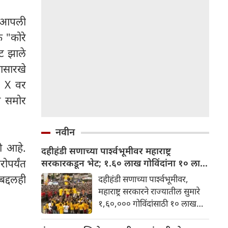
ात आपली
क "कोरे
उट झाले
यासारखे
. X वर
ा समोर
नवीन
ली आहे.
दहीहंडी सणाच्या पार्श्वभूमीवर महाराष्ट्र
पर्यंत
सरकारकडून भेट; १.६० लाख गोविंदांना १० लाख
रुपयांपर्यंतचे विमा संरक्षण मिळणार
बद्दलही
दहीहंडी सणाच्या पार्श्वभूमीवर,
महाराष्ट्र सरकारने राज्यातील सुमारे
१,६०,००० गोविंदांसाठी १० लाख
रुपयांपर्यंतच्या विमा संरक्षणाची
घोषणा केली आहे. सणादरम्यान मनोरे