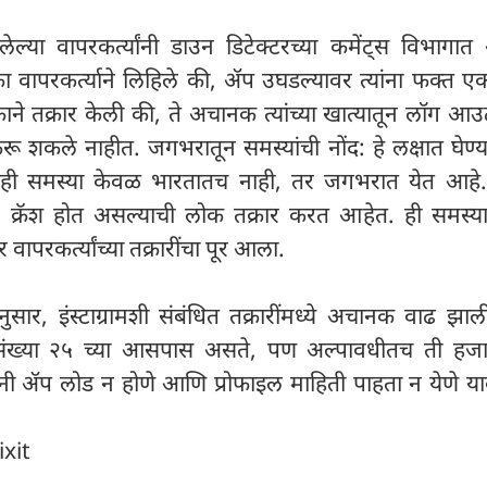
ालेल्या वापरकर्त्यांनी डाउन डिटेक्टरच्या कमेंट्स विभाग
ा वापरकर्त्याने लिहिले की, ॲप उघडल्यावर त्यांना फक्त ए
ाने तक्रार केली की, ते अचानक त्यांच्या खात्यातून लॉग आ
ू शकले नाहीत. जगभरातून समस्यांची नोंद: हे लक्षात घेण्
ंना ही समस्या केवळ भारतातच नाही, तर जगभरात येत आहे
ाम क्रॅश होत असल्याची लोक तक्रार करत आहेत. ही समस्य
ापरकर्त्यांच्या तक्रारींचा पूर आला.
नुसार, इंस्टाग्रामशी संबंधित तक्रारींमध्ये अचानक वाढ झा
 संख्या २५ च्या आसपास असते, पण अल्पावधीतच ती हजारो
ांनी ॲप लोड न होणे आणि प्रोफाइल माहिती पाहता न येणे या
ixit