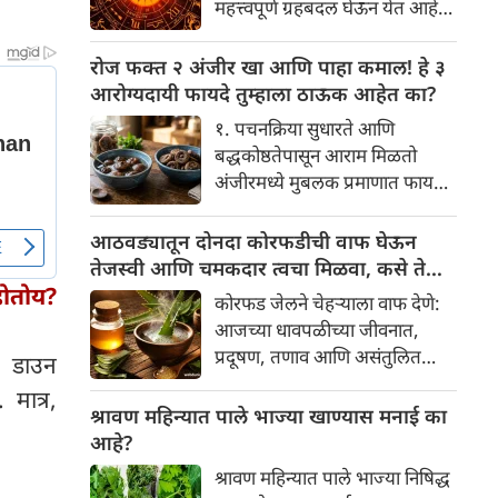
महत्त्वपूर्ण ग्रहबदल घेऊन येत आहे.
यामागे खोलवर रुजलेल्या पौराणिक
ग्रह आणि नक्षत्रांची ही विशेष
श्रद्धा, आध्यात्मिक अर्थ आणि काही
हालचाल अनेक राशींच्या जीवनात
रोज फक्त २ अंजीर खा आणि पाहा कमाल! हे ३
वैज्ञानिक तर्कदेखील आहेत. चला, या
सकारात्मक बदल घडवून आणणार
आरोग्यदायी फायदे तुम्हाला ठाऊक आहेत का?
अनोख्या परंपरेमागील अर्थ
आहे. विशेषतः ३ ऑगस्ट रोजी एक
सविस्तरपणे समजून घेऊया.
१. पचनक्रिया सुधारते आणि
अत्यंत दुर्मिळ आणि फलदायी
बद्धकोष्ठतेपासून आराम मिळतो
ग्रहस्थिती (संयोग) तयार होत आहे.
अंजीरमध्ये मुबलक प्रमाणात फायबर
या दिवशी तयार होणारे शुभ योग,
असते. जर तुम्हाला वारंवार
ग्रहांची स्थिती आणि या गोचरमुळे
बद्धकोष्ठता, गॅस किंवा अपचनाचा
आठवड्यातून दोनदा कोरफडीची वाफ घेऊन
ज्यांचे नशीब उजळणार आहे अशा
त्रास होत असेल, तर अंजीर
तेजस्वी आणि चमकदार त्वचा मिळवा, कसे ते
भाग्यवान राशींबद्दल आपण जाणून
तुमच्यासाठी वरदान ठरू शकते. हे
होतोय?
जाणून घ्या
घेऊया!
कोरफड जेलने चेहऱ्याला वाफ देणे:
आतड्यांची स्वच्छता ठेवण्यास मदत
आजच्या धावपळीच्या जीवनात,
करते. पचनसंस्था मजबूत करून पोट
प्रदूषण, तणाव आणि असंतुलित
ी. डाउन
साफ होण्यास मदत करते.
आहार यांचा आपल्या त्वचेवर
 मात्र,
नकारात्मक परिणाम होऊ शकतो.
श्रावण महिन्यात पाले भाज्या खाण्यास मनाई का
आपल्या त्वचेची चमक हळूहळू कमी
आहे?
होते, ज्यामुळे निस्तेजपणा, मुरुमे
श्रावण महिन्यात पाले भाज्या निषिद्ध
आणि ब्लॅकहेड्स यांसारख्या समस्या