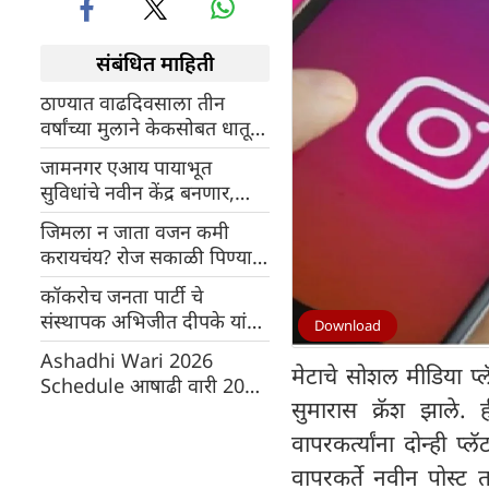
संबंधित माहिती
ठाण्यात वाढदिवसाला तीन
वर्षांच्या मुलाने केकसोबत धातूची
पिन गिळली, बेकरीचा
जामनगर एआय पायाभूत
निष्काळजीपणा उघडकीस
सुविधांचे नवीन केंद्र बनणार,
रिलायन्स-मेटा डेटा सेंटर
जिमला न जाता वजन कमी
उभारणार
करायचंय? रोज सकाळी पिण्यास
सुरुवात करा 'हे' पाणी
कॉकरोच जनता पार्टी चे
संस्थापक अभिजीत दीपके यांचे
Download
इन्स्टाग्राम खाते हॅक झाले
Ashadhi Wari 2026
मेटाचे सोशल मीडिया प्ल
Schedule आषाढी वारी 2026
सुमारास क्रॅश झाले. 
चे वेळापत्रक जाहीर
वापरकर्त्यांना दोन्ही 
वापरकर्ते नवीन पोस्ट 