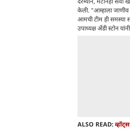
दरम्यान, मेटानेही सेवा खं
केली. "आम्हाला जाणीव 
आमची टीम ही समस्या स
उपाध्यक्ष अँडी स्टोन यां
ALSO READ:
व्हॉट