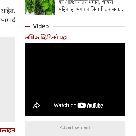
का आहे:सनातन धर्मात, श्रावण
निर्माण होतात.
महिना हा भगवान शिवाची उपासना
 आहेत.
करण्यासाठी सर्वात पवित्र काळ
भागाचे
मानला जातो. या संपूर्ण महिन्यात,
Video
भक्त उपवास, पूजा, नामजप,
अधिक व्हिडिओ पहा
दानधर्म आणि सात्विक जीवनशैलीचे
पालन करतात.
ऑनलाइन