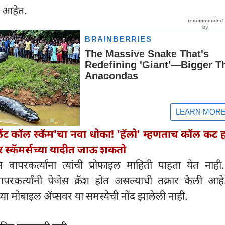
त आहेत.
ेंट कॉल स्कॅम'चा नवा धोका! 'हॅलो' म्हणताच कॉल कट 
र स्कॅमर्सच्या यादीत जाऊ शकतो
म वापरकर्त्यांना त्यांची प्रोफाइल माहिती पाहता येत नाह
परकर्त्यांनी पेजेस क्रॅश होत असल्याची तक्रार केली आहे.
च्या मोबाइल ॲप्सवर या समस्येची नोंद झालेली नाही.