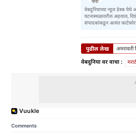
वेबदुनियाच्या न्यूज डेस्क येथे
घटनास्थळावरील अहवाल, विशेष 
संपादकांकडून अत्यंत काटेकोर
पुढील लेख
अमरावती ज
वेबदुनिया वर वाचा :
मराठ