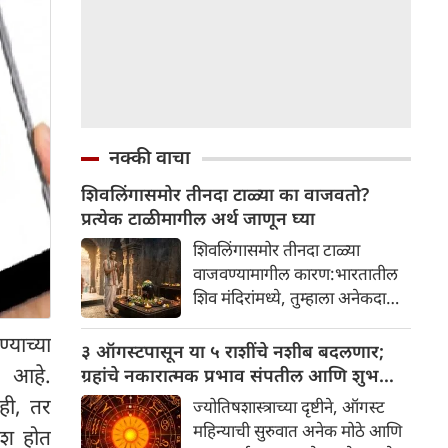
नक्की वाचा
शिवलिंगासमोर तीनदा टाळ्या का वाजवतो?
प्रत्येक टाळीमागील अर्थ जाणून घ्या
शिवलिंगासमोर तीनदा टाळ्या
वाजवण्यामागील कारण:भारतातील
शिव मंदिरांमध्ये, तुम्हाला अनेकदा
भक्त शिवलिंगासमोर तीनदा टाळ्या
्याच्या
वाजवताना दिसतील. ही एक सामान्य
३ ऑगस्टपासून या ५ राशींचे नशीब बदलणार;
प्रथा आहे, पण तुम्ही कधी विचार
त आहे.
ग्रहांचे नकारात्मक प्रभाव संपतील आणि शुभ
केला आहे का की यामागे काय रहस्य
दिवसांची सुरुवात होईल
ाही, तर
ज्योतिषशास्त्राच्या दृष्टीने, ऑगस्ट
आहे आणि प्रत्येक टाळीचा अर्थ काय
महिन्याची सुरुवात अनेक मोठे आणि
ॅश होत
आहे? हा केवळ एक विधी नाही, तर