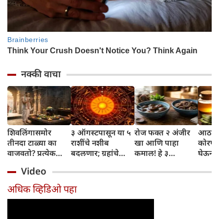
नक्की वाचा
शिवलिंगासमोर
३ ऑगस्टपासून या ५
रोज फक्त २ अंजीर
आठवड्
तीनदा टाळ्या का
राशींचे नशीब
खा आणि पाहा
कोरफड
वाजवतो? प्रत्येक
बदलणार; ग्रहांचे
कमाल! हे ३
घेऊन 
टाळीमागील अर्थ
नकारात्मक प्रभाव
आरोग्यदायी फायदे
चमकदा
Video
जाणून घ्या
संपतील आणि शुभ
तुम्हाला ठाऊक
मिळवा,
दिवसांची सुरुवात
आहेत का?
घ्या
अधिक व्हिडिओ पहा
होईल