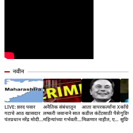
नवीन
LIVE: शरद पवार
अनैतिक संबंधातून
आता वापरकर्त्यांना X
काँग्रेस
गटाचे आठ खासदार
लष्करी जवानाने सात
कडील कंटेंटसाठी पैसे
गुडिया
पंतप्रधान नरेंद्र मोदी
महिन्यांच्या गर्भवती
मिळणार नाहीत, एक
सुप्रिय
यांची भेट घेणार
पत्नीची हत्या केली;
नवीन प्रोग्राम सुरू
पहिली प
वाशीम मधील घटना
होणार; ही नवीन अट
समोर 