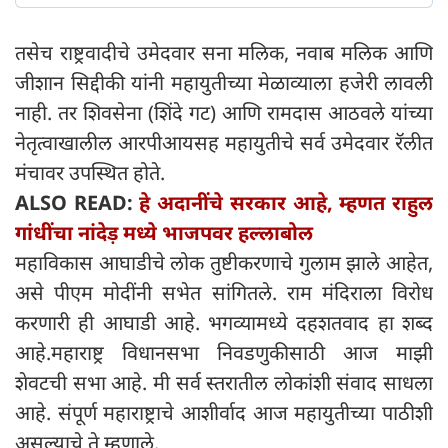
तसेच राष्ट्रवादीचे उमेदवार सना मलिक, नवाब मलिक आणि
जीशान सिद्दीकी यांनी महायुतीच्या मेळाव्याला हजेरी लावली
नाही. तर शिवसेना (शिंदे गट) आणि रामदास आठवले यांच्या
नेतृत्वाखालील आरपीआयसह महायुतीचे सर्व उमेदवार रॅलीत
मंचावर उपस्थित होते.
ALSO READ:
हे अदानींचे सरकार आहे, म्हणत राहुल
गांधींचा नांदेड़ मध्ये भाजपवर हल्लाबोल
महाविकास आघाडीचे लोक तुष्टीकरणाचे गुलाम झाले आहेत,
असे पीएम मोदींनी सभेत सांगितले. राम मंदिराला विरोध
करणारी ही आघाडी आहे. भगव्यामध्ये दहशतवाद हा शब्द
आहे.महाराष्ट्र विधानसभा निवडणुकीसाठी आज माझी
शेवटची सभा आहे. मी सर्व स्तरातील लोकांशी संवाद साधला
आहे. संपूर्ण महाराष्ट्राचे आशीर्वाद आज महायुतीच्या पाठीशी
असल्याचे ते म्हणाले.