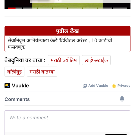
आनंद घेऊ शकतात
पुढील लेख
सेवानिवृत्त अभियंत्याला केले 'डिजिटल अरेस्ट', 10 कोटींची
फसवणूक
वेबदुनिया वर वाचा :
मराठी ज्योतिष
लाईफस्टाईल
बॉलीवूड
मराठी बातम्या