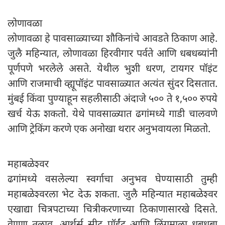
लोणावळा
लोणावळा हे पावसाळ्याच्या शौकिनांचे आवडते ठिकाण आहे.
जुलै महिन्यात, लोणावळा हिरवीगार पर्वते आणि धबधब्यांनी
पूर्णपणे भरलेले असते. येथील भुशी धरण, टायगर पॉइंट
आणि राजमाची व्ह्यूपॉइंट पावसाळ्यात अत्यंत सुंदर दिसतात.
मुंबई किंवा पुण्याहून सहलीसाठी अंदाजे ५०० ते १,५०० रुपये
खर्च येऊ शकतो. येथे पावसाळ्यात ढगांमध्ये गाडी चालवणे
आणि ट्रेकिंग करणे एक अनोखा थरार अनुभवायला मिळतो.
महाबळेश्वर
ढगांमध्ये वसलेल्या स्वर्गाचा अनुभव घेण्यासाठी तुम्ही
महाबळेश्वरला भेट देऊ शकता. जुलै महिन्यात महाबळेश्वर
एखाद्या चित्रपटाच्या चित्रीकरणाच्या ठिकाणासारखे दिसते.
वेण्णा तलाव, आर्थर्स सीट पॉईंट आणि लिंगमाला धबधबा