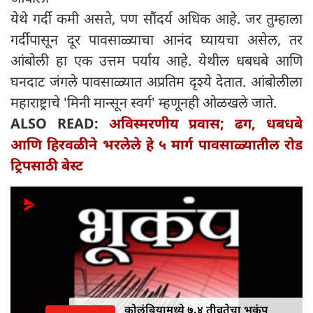
येथे गर्दी कमी असते, पण सौंदर्य अधिक आहे. जर तुम्हाला
गर्दीपासून दूर पावसाळ्याचा आनंद घ्यायचा असेल, तर
आंबोली हा एक उत्तम पर्याय आहे. येथील धबधबे आणि
घनदाट जंगले पावसाळ्यात अप्रतिम दृश्ये देतात. आंबोलीला
महाराष्ट्राचे 'मिनी मान्सून स्वर्ग' म्हणूनही ओळखले जाते.
ALSO READ:
अविस्मरणीय प्रवास; ढग, धबधबे
आणि हिरवळीने भरलेले हे ५ मार्ग पावसाळ्यातील रोड
ट्रिपसाठी बेस्ट
कोलंबियामध्ये ७.४ तीव्रतेचा भूकंप