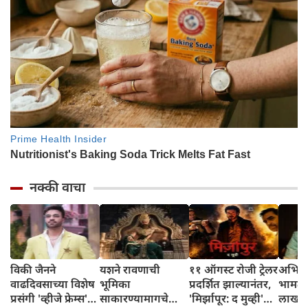
नक्की वाचा
विकी जैनने
यशने रावणाची
११ ऑगस्ट रोजी ट्रेलर
अभिनेत
वाढदिवसाच्या विशेष
भूमिका
प्रदर्शित झाल्यानंतर,
भामट्य
प्रसंगी 'व्हीजे फ्रेम्स'
साकारण्यामागचे
'मिर्झापूर: द मुव्ही'
लाखांच