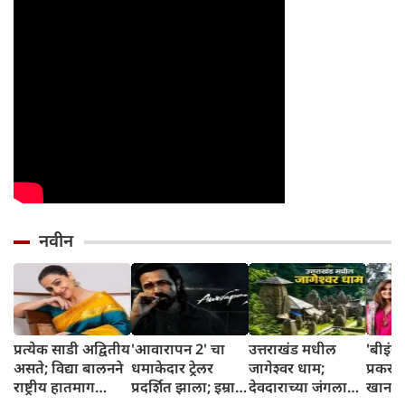
नवीन
प्रत्येक साडी अद्वितीय
'आवारापन 2' चा
उत्तराखंड मधील
'बीइंग 
असते; विद्या बालनने
धमाकेदार ट्रेलर
जागेश्वर धाम;
प्रकर
राष्ट्रीय हातमाग
प्रदर्शित झाला; इम्रान
देवदाराच्या जंगलात
खान 