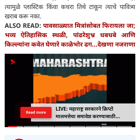
त्यामुळे प्लास्टिक किंवा कचरा तिथे टाकून त्याचे पावित्र्य
खराब करू नका.
ALSO READ:
पावसाळ्यात मित्रांसोबत फिरायला जा;
भव्य ऐतिहासिक स्थळी, पांढरेशुभ्र धबधबे आणि
किल्ल्यांना कवेत घेणारे काळेभोर ढग...देखणा नजराणा
LIVE: महाराष्ट्र सरकारने क्रिप्टो
Read more
मालमत्तेचा समावेश करण्यासाठी
एमपीआयडी कायद्यात दुरुस्ती केली