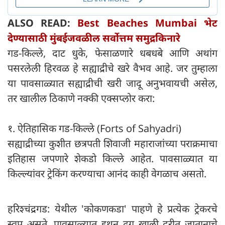
ALSO READ:
Best Beaches Mumbai भेट
देण्यासाठी मुंबईजवळील सर्वोत्तम समुद्रकिनारे
गड-किल्ले, दाट धुके, फेसाळणारे धबधबे आणि अथांग
पसरलेली हिरवळ हे सह्याद्रीचे खरे वैभव आहे. जर तुम्हाला
या पावसाळ्यात सह्याद्रीची खरी जादू अनुभवायची असेल,
तर खालील ठिकाणे नक्की एक्सप्लोर करा:
१. ऐतिहासिक गड-किल्ले (Forts of Sahyadri)
सह्याद्रीच्या कुशीत छत्रपती शिवाजी महाराजांच्या पराक्रमाचा
इतिहास जपणारे शेकडो किल्ले आहेत. पावसाळ्यात या
किल्ल्यांवर ट्रेकिंग करण्याचा आनंद काही वेगळाच असतो.
हरिश्चंद्रगड: येथील 'कोकणकडा' पाहणे हे प्रत्येक ट्रेकरचे
स्वप्न असते. पावसाळ्यात इथून ढग खाली दरीत जातानाचे