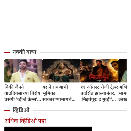
नक्की वाचा
विकी जैनने
यशने रावणाची
११ ऑगस्ट रोजी ट्रेलर
अभिनेत
वाढदिवसाच्या विशेष
भूमिका
प्रदर्शित झाल्यानंतर,
भामट्य
प्रसंगी 'व्हीजे फ्रेम्स'
साकारण्यामागचे
'मिर्झापूर: द मुव्ही'
लाखांच
या प्रॉडक्शन
रहस्य उघड केले
७-८ शहरांमध्ये भव्य
व्हिडिओ
हाऊसची भव्य
प्रमोशन करणार
सुरुवात केली
अधिक व्हिडिओ पहा