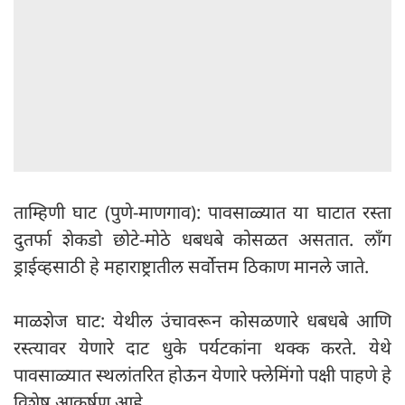
ताम्हिणी घाट (पुणे-माणगाव): पावसाळ्यात या घाटात रस्ता
दुतर्फा शेकडो छोटे-मोठे धबधबे कोसळत असतात. लॉंग
ड्राईव्हसाठी हे महाराष्ट्रातील सर्वोत्तम ठिकाण मानले जाते.
माळशेज घाट: येथील उंचावरून कोसळणारे धबधबे आणि
रस्त्यावर येणारे दाट धुके पर्यटकांना थक्क करते. येथे
पावसाळ्यात स्थलांतरित होऊन येणारे फ्लेमिंगो पक्षी पाहणे हे
विशेष आकर्षण आहे.