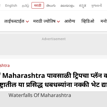
ी
English
தமிழ்
मराठी
తెలుగు
മലയാളം
ಕನ್ನಡ
ગુજરાતી
लाईफस्टाईल
मराठी ज्योतिष
आरोग्य
व्हिडिओ
मनो
shtra
 Maharashtra पावसाळी ट्रिपचा प्लॅन 
रातील या प्रसिद्ध धबधब्यांना नक्की भेट द्य