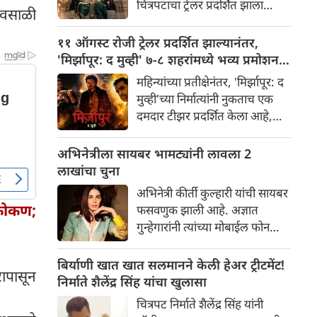
चित्रपटाचा ट्रेलर प्रदर्शित झाला
पावसाळी
चाहत्यांमध्ये आधीच खळबळ उडवून
असून, त्यामुळे सोशल मीडिया आणि
दिली आहे.
चित्रपटसृष्टीत खळबळ उडाली आहे.
११ ऑगस्ट रोजी ट्रेलर प्रदर्शित झाल्यानंतर,
चित्रपटातील कलाकार आणि
'मिर्झापूर: द मुव्ही' ७-८ शहरांमध्ये भव्य प्रमोशन
भव्यतेची मोठ्या प्रमाणावर चर्चा होत
करणार
महिन्यांच्या प्रतीक्षेनंतर, 'मिर्झापूर: द
असली तरी, ज्या एका गोष्टीने
मुव्ही'च्या निर्मात्यांनी नुकताच एक
सर्वाधिक लक्ष वेधून घेतले आहे आणि
दमदार टीझर प्रदर्शित केला आहे,
प्रेक्षकांना रोमांचित केले आहे, ती
ज्यामुळे चाहत्यांना या प्रतिष्ठित
म्हणजे 'रॉकिंग स्टार' यशने
फ्रँचायझीच्या मोठ्या पडद्यावरील
अभिनेत्रीला सायबर भामट्यांनी लावला 2
साकारलेली रावणाची भूमिका.
रूपांतराची पहिली झलक मिळाली
लाखांचा चुना
आहे. पंकज त्रिपाठी, अली फजल
अभिनेत्री कीर्ती कुल्हारी यांची सायबर
आणि दिव्येंदू शर्मा पुन्हा एकदा
कोकण;
फसवणुक झाली आहे. अज्ञात
त्यांच्या चाहत्यांच्या आवडत्या भूमिका
गुन्हेगारांनी त्यांच्या मोबाईल फोन
साकारत आहे.
आणि क्रेडिट कार्डमध्ये अनधिकृत
प्रवेश मिळवून अवघ्या काही मिनिटांत
बिर्याणी खात खात सलमानने केली हेअर ट्रीटमेंट!
ापासून
त्यांची ₹२४३,८५२ ची फसवणूक
निर्माते शैलेंद्र सिंह यांचा खुलासा
केली. अभिनेत्रीच्या तक्रारीच्या
चित्रपट निर्माते शैलेंद्र सिंह यांनी
आधारे, आंबोली पोलिसांनी गुन्हा