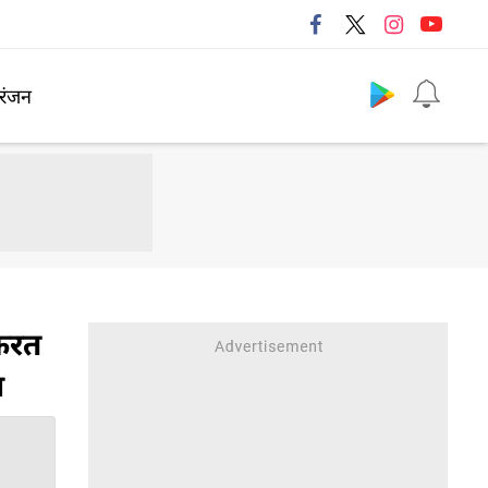
Follow us
रंजन
करत
ा