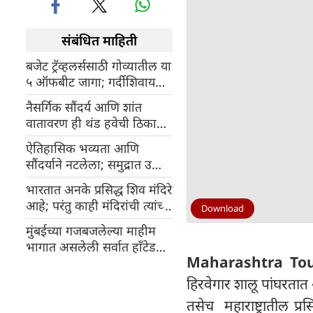
संबंधित माहिती
बजेट ट्रॅव्हलर्ससाठी गोव्यातील या
५ ऑफबीट जागा; गर्दीशिवाय
घ्या निसर्गाचा आनंद!
नैसर्गिक सौंदर्य आणि शांत
वातावरण ही थंड हवेची ठिकाणे
कौटुंबिक सहलींसाठी उत्तम
ऐतिहासिक भव्यता आणि
सौंदर्याने नटलेला; समुद्रात उभा
अलिबागच्या 'अष्टागराचा राजा'
भारतात अनके प्रसिद्ध शिव मंदिरे
कुलाबा किल्ला
आहे; परंतु काही मंदिरांची त्यांच्या
Download
विशेष वैशिष्ट्यांमुळे एक वेगळी
मुंबईच्या गजबजलेल्या माहीम
ओळख
भागात असलेली सर्वात हॉंटेड
Maharashtra To
ठिकाणांपैकी एक ''डिसूझा
चाळ''
हिरवेगार शालू पांघरतात
तसेच महाराष्ट्रातील प्