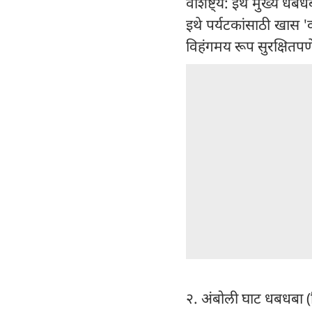
वैशिष्ट्य: इथे मुख्य 
इथे पर्यटकांसाठी खास '
विहंगमय रूप सुरक्षितपणे
२. अंबोली घाट धबधबा (सिं