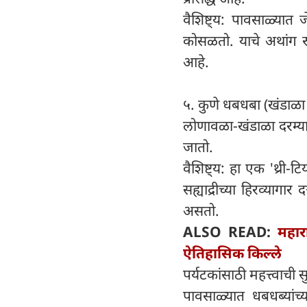
वैशिष्ट्य: पावसाळ्यात 
कोसळतो. याचे अथांग रू
आहे.
५. कुणे धबधबा (खंडाळा
लोणावळा-खंडाळा दरम्य
जातो.
वैशिष्ट्य: हा एक 'थ्री
सह्याद्रीच्या हिरव्याग
असतो.
ALSO READ:
महार
ऐतिहासिक किल्ले
पर्यटकांसाठी महत्त्वाची स
पावसाळ्यात धबधब्यांच