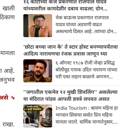
१६ कोटींच्या कर्ज प्रकरणात राजपाल यादव
एसयूव्ही तिला सुपूर्द करण्यात आली,
ने खाली
यांच्यावरील कायदेशीर दबाव वाढला; दोन
ज्याचा व्हिडिओ आता इंस्टाग्रामवर
मालमत्तांचा लिलाव होणार
म ठिकाण
चेक बाऊन्स प्रकरणात राजपाल
मोठ्या प्रमाणावर शेअर केला जात
यादव यांच्या अडचणी वाढत
आहे. गाडी मिळाल्यानंतर, मलायकाने
असल्याचे दिसत आहे. त्यांच्या दोन
तिच्या घरी पूजा-अर्चा देखील केली.
मालमत्ता ९ सप्टेंबर रोजी विकल्या
जाणार आहे. या दोन मालमत्ता
'छोटा बच्चा जान के' ते स्टार होस्ट बनण्यापर्यंतचा
शहाजहानपूर या शहरात आणि एका
 मानला
आदित्य नारायणचा रंजक प्रवास जाणून घ्या
गावात आहे.
६ ऑगस्ट १९८७ रोजी जेव्हा प्रसिद्ध
बॉलीवूड गायक उदित नारायण यांच्या
बा आहे.
घरी एका लहान बाळाचे आगमन
द अनुभव
झाले, तेव्हा फार कमी लोकांनी
कल्पना केली असेल की हे बाळ पुढे
''जगातील एकमेव १२ मुखी शिवलिंग'' असलेल्या
 असे ५
जाऊन आपल्या अष्टपैलू प्रतिभेने सर्व
या मंदिरात पांडव आपली शस्त्रे लपवत असत
वयोगटातील प्रेक्षकांची मने जिंकेल.
India Tourism : श्रावण महिना हा
आम्ही बोलत आहोत प्रसिद्ध गायक,
भगवान शिवाचा सर्वात प्रिय महिना
अभिनेते आणि लोकप्रिय टीव्ही होस्ट,
मानला जातो. धार्मिक मान्यतेनुसार,
 राखा.
आदित्य नारायण यांच्याबद्दल.
श्रावण महिन्यात शिवाची पूजा