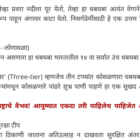
जेव्हा प्रवरा नदीला पूर येतो, तेव्हा हा धबधबा अत्यंत वेगा
प पाहून अंगावर काटा येतो. निसर्गप्रेमींसाठी हे एक उत्त
 - लोणावळा)
ान असणारा हा धबधबा भारतातील १४ वा सर्वात उंच धबधबा
-टियर' (Three-tier) म्हणजेच तीन टप्प्यांत कोसळणारा धबध
ार दऱ्यांमधून कोसळणारे पांढरे शुभ्र पाणी पाहणे हा एक सुख
ाष्ट्राचे वैभव! आयुष्यात एकदा तरी पाहिलेच पाहिजेत
ुरक्षा टीप
्या ठिकाणी जाताना अतिउत्साह न दाखवता सुरक्षित अंतर