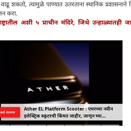
वाढू शकतो, त्यामुळे पाण्यात उतरताना स्थानिक प्रशासनाने द
ालन करा.
ाष्ट्रातील अशी ५ प्राचीन मंदिरे, जिथे उन्हाळ्यातही 
Ather EL Platform Scooter : एथरच्या नवीन
ead more
इलेक्ट्रिक स्कूटरची किंमत जाहीर, जाणून घ्या
कोनार्कमध्ये कोणती खास वैशिष्ट्ये आहे