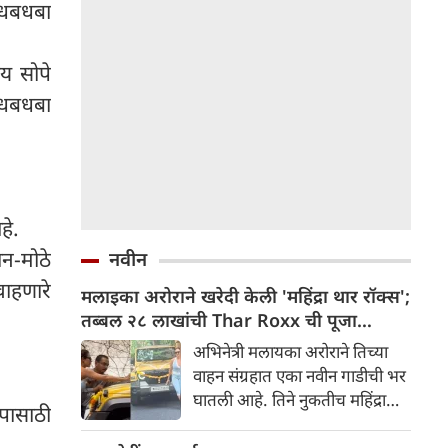
ा धबधबा
शय सोपे
 धबधबा
हे.
न-मोठे
नवीन
ाहणारे
मलाइका अरोराने खरेदी केली 'महिंद्रा थार रॉक्स';
तब्बल २८ लाखांची Thar Roxx ची पूजा
करतानाचा व्हिडिओ व्हायरल
अभिनेत्री मलायका अरोराने तिच्या
वाहन संग्रहात एका नवीन गाडीची भर
घातली आहे. तिने नुकतीच महिंद्रा
पासाठी
थार रॉक्स स्टार एडिशन खरेदी केली
आहे. एका खाजगी समारंभात ही