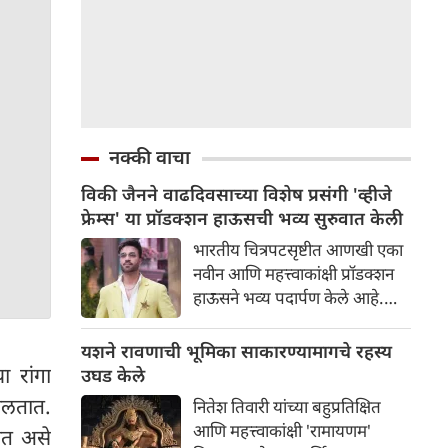
नक्की वाचा
विकी जैनने वाढदिवसाच्या विशेष प्रसंगी 'व्हीजे
फ्रेम्स' या प्रॉडक्शन हाऊसची भव्य सुरुवात केली
भारतीय चित्रपटसृष्टीत आणखी एका
नवीन आणि महत्त्वाकांक्षी प्रॉडक्शन
हाऊसने भव्य पदार्पण केले आहे.
प्रसिद्ध उद्योगपती आणि निर्माता विकी
जैनने आपल्या वाढदिवसाच्या विशेष
यशने रावणाची भूमिका साकारण्यामागचे रहस्य
प्रसंगी 'व्हीजे फ्रेम्स' या आपल्या नवीन
ा रांगा
उघड केले
प्रॉडक्शन बॅनरची अधिकृतपणे घोषणा
घालतात.
नितेश तिवारी यांच्या बहुप्रतिक्षित
केली. या नवीन बॅनरचा पहिला
आणि महत्त्वाकांक्षी 'रामायणम'
रात असे
प्रकल्प इतका भव्य आहे की त्याने