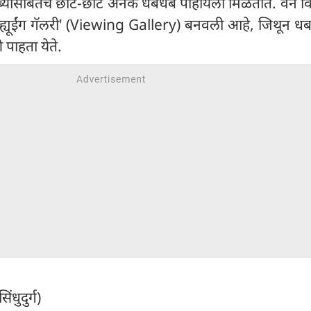
धबधब्यासोबतच छोटे-छोटे अनेक धबधबे पाहायला मिळतात. वन व
व्ह्यूईंग गॅलरी' (Viewing Gallery) बनवली आहे, जिथून धब
 पाहता येते.
धुदुर्ग)