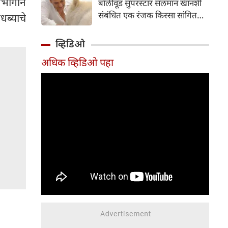
िभागाने
बॉलीवूड सुपरस्टार सलमान खानशी
दाखल करून तपास सुरू केला आहे.
संबंधित एक रंजक किस्सा सांगितला
धब्याचे
आहे. त्यांनी सलमानच्या 'गॅलेक्सी
अपार्टमेंट्स'मधील घराला दिलेल्या
व्हिडिओ
भेटीचे वर्णन केले, जिथे त्यांनी पाहिले
अधिक व्हिडिओ पहा
की अभिनेता एकाच वेळी बिर्याणी
खात होता आणि केसांवर उपचार
(हेअर ट्रीटमेंट) करून घेत होता.
शैलेंद्र सिंह यांनी नमूद केले की ही
घटना त्या काळातील आहे जेव्हा
त्यांची आणि सलमानची घट्ट मैत्री
होती; त्यावेळी ते दर सोमवारी रात्री
एकत्र पार्टी करायचे.
संभाषणादरम्यान, त्यांनी सांगितले की
सलमानला जेवताना आरशात स्वतःला
पाहण्याची एक वेगळी सवय होती.