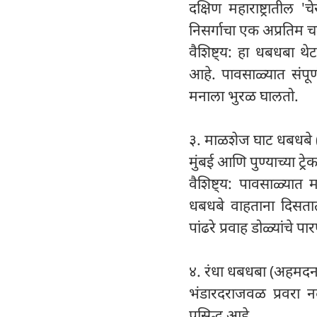
दक्षिण महाराष्ट्रातील
निसर्गाचा एक अप्रतिम च
वैशिष्ट्य: हा धबधबा थे
आहे. पावसाळ्यात संपू
मनाला भुरळ घालतो.
३. माळशेज घाट धबधबे
मुंबई आणि पुण्याच्या ट्
वैशिष्ट्य: पावसाळ्यात
धबधबे वाहताना दिसता
पांढरे प्रवाह डोळ्यांचे प
४. रंधा धबधबा (अहमद
भंडारदराजवळ प्रवरा नद
प्रसिद्ध आहे.