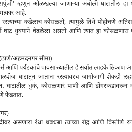
 'चेरापुंजी' म्हणून ओळखल्या जाणाऱ्या अंबोली घाटातील ह
मत्कार आहे.
ट रस्त्याच्या कडेलाच कोसळतो, त्यामुळे तिथे पोहोचणे अति
र्ण घाट धुक्याने वेढलेला असतो आणि त्यात हा कोसळणारा
 (ठाणे/अहमदनगर सीमा)
रेकर्स आणि पर्यटकांचे पावसाळ्यातील हे सर्वात लाडके ठिकाण आ
 माळशेज घाटातून जाताना रस्त्यावरच जागोजागी शेकडो लहा
त. घाटातील धुकं, कोसळणारं पाणी आणि डोंगरकडांवरून व
ारणे फेडतात.
नगर)
ीवर असणारा रंधा धबधबा त्याच्या रौद्र आणि विस्तीर्ण रू