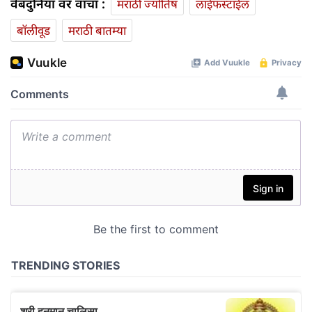
वेबदुनिया वर वाचा :
मराठी ज्योतिष
लाईफस्टाईल
बॉलीवूड
मराठी बातम्या