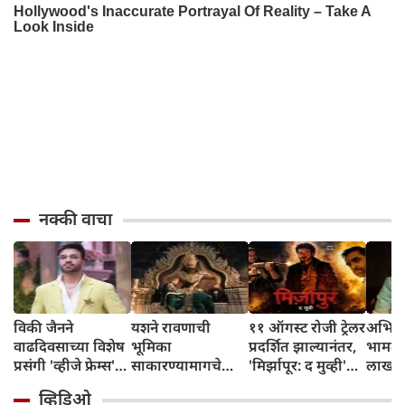
नक्की वाचा
विकी जैनने
यशने रावणाची
११ ऑगस्ट रोजी ट्रेलर
अभिनेत
वाढदिवसाच्या विशेष
भूमिका
प्रदर्शित झाल्यानंतर,
भामट्य
प्रसंगी 'व्हीजे फ्रेम्स'
साकारण्यामागचे
'मिर्झापूर: द मुव्ही'
लाखांच
या प्रॉडक्शन
रहस्य उघड केले
७-८ शहरांमध्ये भव्य
व्हिडिओ
हाऊसची भव्य
प्रमोशन करणार