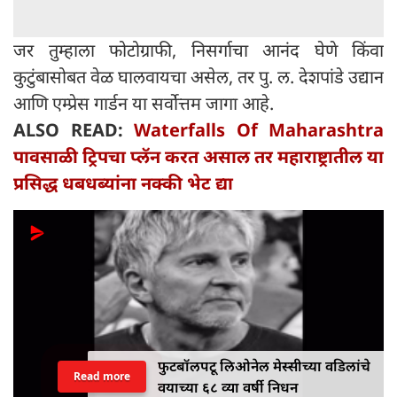
जर तुम्हाला फोटोग्राफी, निसर्गाचा आनंद घेणे किंवा
कुटुंबासोबत वेळ घालवायचा असेल, तर पु. ल. देशपांडे उद्यान
आणि एम्प्रेस गार्डन या सर्वोत्तम जागा आहे.
ALSO READ:
Waterfalls Of Maharashtra
पावसाळी ट्रिपचा प्लॅन करत असाल तर महाराष्ट्रातील या
प्रसिद्ध धबधब्यांना नक्की भेट द्या
फुटबॉलपटू लिओनेल मेस्सीच्या वडिलांचे
Read more
वयाच्या ६८ व्या वर्षी निधन