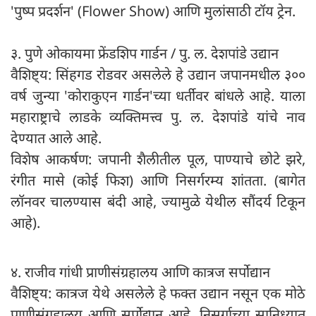
'पुष्प प्रदर्शन' (Flower Show) आणि मुलांसाठी टॉय ट्रेन.
३. पुणे ओकायमा फ्रेंडशिप गार्डन / पु. ल. देशपांडे उद्यान
वैशिष्ट्य: सिंहगड रोडवर असलेले हे उद्यान जपानमधील ३००
वर्ष जुन्या 'कोराकुएन गार्डन'च्या धर्तीवर बांधले आहे. याला
महाराष्ट्राचे लाडके व्यक्तिमत्त्व पु. ल. देशपांडे यांचे नाव
देण्यात आले आहे.
विशेष आकर्षण: जपानी शैलीतील पूल, पाण्याचे छोटे झरे,
रंगीत मासे (कोई फिश) आणि निसर्गरम्य शांतता. (बागेत
लॉनवर चालण्यास बंदी आहे, ज्यामुळे येथील सौंदर्य टिकून
आहे).
४. राजीव गांधी प्राणीसंग्रहालय आणि कात्रज सर्पोद्यान
वैशिष्ट्य: कात्रज येथे असलेले हे फक्त उद्यान नसून एक मोठे
प्राणीसंग्रहालय आणि सर्पोद्यान आहे. निसर्गाच्या सानिध्यात