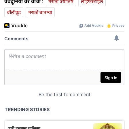
वेबदुनिया वर वाचा :
मराठी ज्योतिष
लाईफस्टाईल
बॉलीवूड
मराठी बातम्या