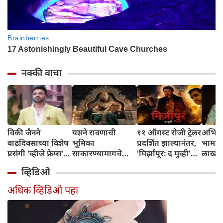
नक्की वाचा
विकी जैनने
यशने रावणाची
११ ऑगस्ट रोजी ट्रेलर
अभिनेत
वाढदिवसाच्या विशेष
भूमिका
प्रदर्शित झाल्यानंतर,
भामट्य
प्रसंगी 'व्हीजे फ्रेम्स'
साकारण्यामागचे
'मिर्झापूर: द मुव्ही'
लाखांच
या प्रॉडक्शन
रहस्य उघड केले
७-८ शहरांमध्ये भव्य
व्हिडिओ
हाऊसची भव्य
प्रमोशन करणार
सुरुवात केली
अधिक व्हिडिओ पहा