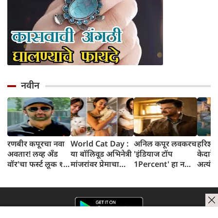
नवीन
रणबीर कपूरचा नवा
World Cat Day :
अनिल कपूर लवकरच
हरिश्च
अवतार! लव्ह अँड
या बॉलिवूड अभिनेत्री
'इंडियाज टॉप
केदारेश
वॉर'चा फर्स्ट लूक १५
मांजरांवर प्रेमाचा
1Percent' हा नवीन
अत्यंत 
ऑगस्टला समोर
वर्षाव करणाऱ्या 'कॅट
गेम शो घेऊन येत
आणि नि
येण्याची शक्यता
मॉम्स' आहेत
आहेत
स्थान