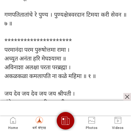
गणपतितातांचे रे पुण्य । पुण्यक्षेत्रवरदान टिमया करी सेवन ॥
७ ॥
*********************
परमानंदा परम पुरुषोत्तमा रामा ।
अच्युत अनंता हरि मेघश्यामा ॥
अविनाशा अलक्षा परता परब्रह्मा ।
अकळकळा कमलापति ना कळे महिमा ॥ १ ॥
जय देव जय देव जय जय श्रीपती ।
मंगेळशुभदायका करीन आरती ॥ धृ. ॥
गोविंद गोपाळा गोकुळरक्षणा ।
गिरिवरधर भवसागर तारक दधिमंथना ॥
Home
धर्म संग्रह
Photos
Videos