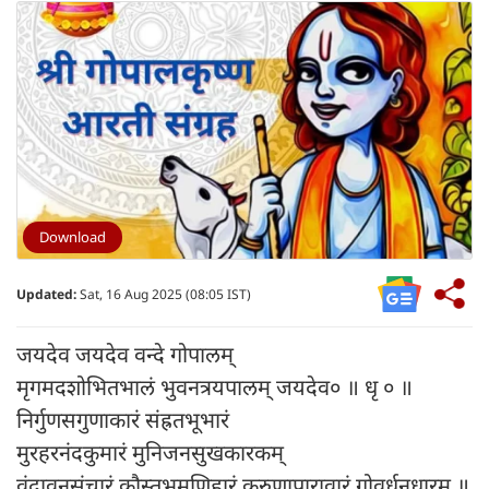
Download
Updated:
Sat, 16 Aug 2025 (08:05 IST)
जयदेव जयदेव वन्दे गोपालम्
मृगमदशोभितभालं भुवनत्रयपालम् जयदेव० ॥ धृ ० ॥
निर्गुणसगुणाकारं संह्रतभूभारं
मुरहरनंदकुमारं मुनिजनसुखकारकम्
वृंदावनसंचारं कौस्तुभमणिहारं करुणापारावारं गोवर्धनधारम् ॥