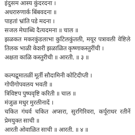
इंदुसम आस्य कुंदरदना ।
अधरारुणार्क बिंबवदना ॥
पाहतां भ्रांति पडे मदना ।
सजल मेघाब्धि दैत्यदमना ॥ चाल ॥
झळकत मकरकुंडलाभा कुटिलकुंतली, मयूर पत्रावली वेष्टिले
तिलक भाळी केशरी झळाळित कृष्णाकस्तुरींची ।
अक्षता काळि कस्तुरीची ॥ आरती. ॥ ३ ॥
कल्पद्रूमातळीं मूर्ती सौदामिनी कोटिदीप्ती ।
गोपीगोपवलय भवती ॥
त्रिविष्टप पुष्पवृष्टि करिती ॥ चाल ॥
मंजुळ मधुर मुरलीनादें ।
चकित गंधर्व चकित अप्सरा, सुरगिरिवरा, कर्पूराधर रतीनें
प्रेमयुक्त साची ॥
आरती ओवाळित साची ॥ आरती. ॥ ४ ॥