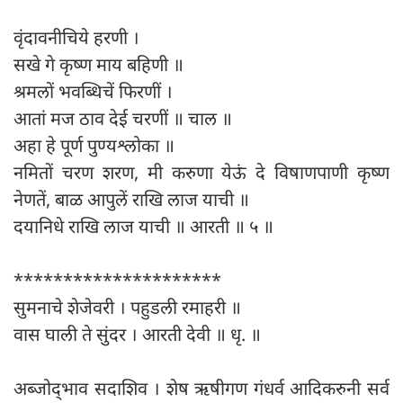
वृंदावनीचिये हरणी ।
सखे गे कृष्ण माय बहिणी ॥
श्रमलों भवब्धिचें फिरणीं ।
आतां मज ठाव देई चरणीं ॥ चाल ॥
अहा हे पूर्ण पुण्यश्लोका ॥
नमितों चरण शरण, मी करुणा येऊं दे विषाणपाणी कृष्ण
नेणतें, बाळ आपुलें राखि लाज याची ॥
दयानिधे राखि लाज याची ॥ आरती ॥ ५ ॥
*********************
सुमनाचे शेजेवरी । पहुडली रमाहरी ॥
वास घाली ते सुंदर । आरती देवी ॥ धृ. ॥
अब्जोद्‍भाव सदाशिव । शेष ऋषीगण गंधर्व आदिकरुनी सर्व