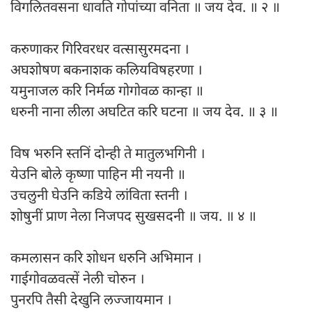
विगलितवसना धावति गोपांच्या वनिता ॥ जय देव. ॥ २ ॥
करुणाकर गिरिवरधर वत्सासुरमदना ।
अघशोषण बकनाशक कलियविषहरणा ।
यमुनाजल करि निर्मळ गोगोवळ कान्हा ॥
धरुनी नाना लीला अघटित करि घटना ॥ जय देव. ॥ ३ ॥
विष भरुनि स्तनिं दोन्ही ते मातुलभगिनी ।
येउनि बोले कृष्णा पाहिन मी नयनी ॥
उचलुनी घेउनि कडिये लांविता स्तनी ।
शोषुनीं प्राण नेला निजपद सुखसदनी ॥ जय. ॥ ४ ॥
कमलासन करि शोधन धरुनि अभिमान ।
गाईगोवळवत्सें नेली चोरुन ।
पुनरपि तैसी देखुनि लज्जायमान ।