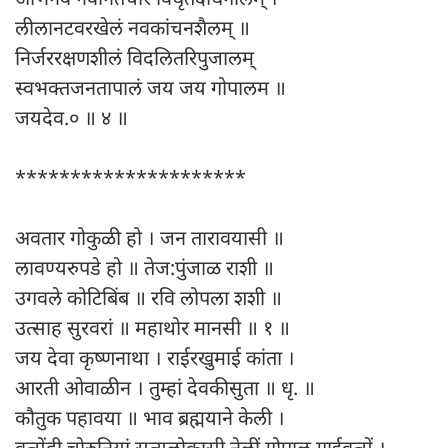
लीलानटवरखेलं नवकांचनशैलम् ॥
निर्जररक्षणशीलं विदलितरिपुजालम्
स्वभक्तजनतापालं जय जय गोपालम ॥
जयदेव.० ॥ ४ ॥
*********************
अवतार गोकुळी हो । जन तारावयासी ॥
लावण्यरुपडे हो ॥ तेज:पुंजाळ राशी ॥
उगवले कोटिबिंब ॥ रवि लोपला शशी ॥
उत्साह सुरवरां ॥ महाथोर मानसी ॥ १ ॥
जय देवा कृष्णनाथा । राईरखुमाई कांता ।
आरती ओवाळीन । तुम्हां देवकीसुता ॥ धृ. ॥
कौतुक पहावया ॥ भाव ब्रह्मयाने केली ।
वत्सेंही चोरुनियां सत्यलोकासी नेलीं गोपाल गाईवत्सें ।