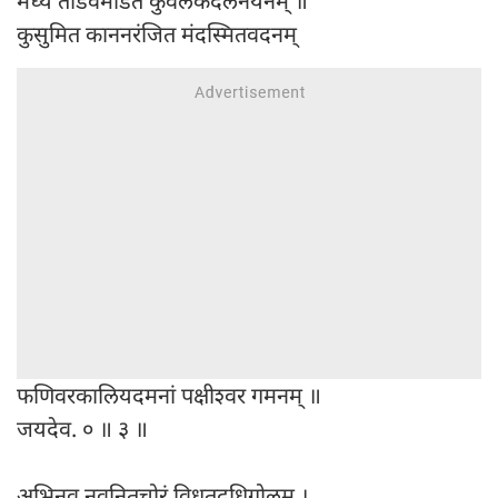
मध्ये तांडवमंडित कुवलकदलनयनम् ॥
कुसुमित काननरंजित मंदस्मितवदनम्
फणिवरकालियदमनां पक्षीश्वर गमनम् ॥
जयदेव. ० ॥ ३ ॥
अभिनव नवनितचोरं विधृतदधिगोलम् ।