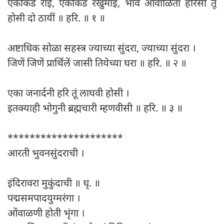
एकीकडे राई, एकीकडे रखुमाई, भावें ओंवाळिता हरिसी तूं
होसी दो ठायीं ॥ हरि. ॥ १ ॥
अष्टाधिक सोळा सहस्त्र ज्याच्या सुंदरा, ज्याच्या सुंदरा ।
जिणें जिणें प्रार्थिलें जासी तियेच्या घरा ॥ हरि. ॥ २ ॥
एका जनार्दनी हरि तूं लाघवी होसी ।
इतक्याही भोगुनी ब्रह्मचारी म्हणवीसी ॥ हरि. ॥ ३ ॥
*********************
आरती भुवनसुंदराची ।
इंदिरावरा मुकुंदाची ॥ धृ. ॥
पद्मसमपादयुग्मरंगा ।
ओंवाळणी होती भृंगा ।