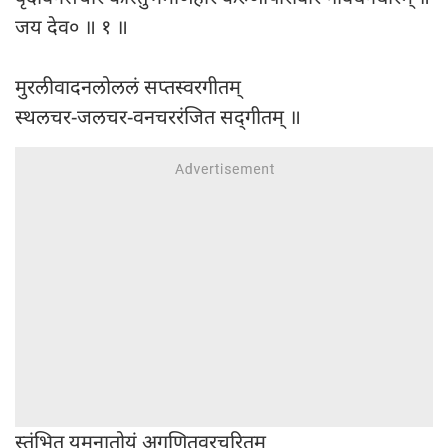
जय देव० ॥ १ ॥
मुरलीवादनलोललं सप्तस्वरगीतम्
स्थलचर-जलचर-वनचररंजित सद्‍गीतम् ॥
स्तंभित यमुनातोयं अगणितवरचरितम्