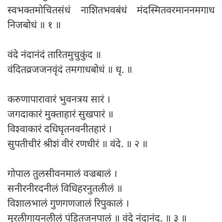
स्वभक्तमोचितसंधं नाशितभवबंधं मंदस्मितवरमाननमगाध
निजबोधं ॥ १ ॥
वंदे नंदानंदं तारितमुचुकुंद ॥
वंदितव्रजजनवृंदं तमगाधबोधं ॥ धृ. ॥
करुणापारावारं भुवनत्रय सारं ।
जगदाकारं मुक्ताहारं सुखपारं ॥
विश्वाकारं दधिघृतनवनीतहारं ।
सुपतीचीरं श्रीशं वीरं रणधीरं ॥ वंदे. ॥ २ ॥
गोपाल तुलसीवनमालं वज्रबालं ।
सनीरनीरदनीलं विधिहरनुतलीलं ॥
विशालभालं गुणगणजालं रिपुकालं ।
मुरलीगायनलीलं पंडितजनपालं ॥ वंदे नंदानंद. ॥ ३ ॥