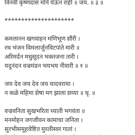
विनवी कृष्णदास मनिं येऊन राही ॥ जय. ॥ ३ ॥
*********************
कमलानन खगवाहन मणिभूण शौरी ।
रथ भंजन विमलार्जुनविटपांते मारी ॥
अरिमर्दन मधुसूदन भक्तजना तारी ।
यदुनंदन वज्रमंडन भयभय नीवारी ॥ १ ॥
जय देव जय देव जय यादवराया ।
न कळे महिमा शेषा मग झाला शय्या ॥ धृ. ॥
वज्रवनिता सुखभरिता ध्याती भगवंता ॥
मनमोहन जगजीवन कामाचा जनिता ।
सुरभीसमूहवेष्टित मुरलीस्वर गातां ।