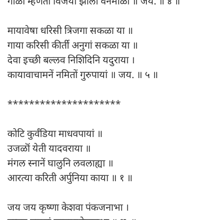
गौळी म्हणती विजयी झाला वनमाळी ॥ जय. ॥ ४ ॥
मायावेषा धरिसी त्रिजगा सकळा या ॥
गाया करिसी कीर्ती अनुगां सकळा या ॥
देवा इच्छी बल्लव निशिदिनि यदुराया ।
कायावाचामनें नमितों गुरुपायां ॥ जय. ॥ ५ ॥
*********************
कोटि कुर्वंडिया माधवपायां ॥
उजळॊं येती यादवराया ॥
मंगल स्नानें घालुनि लवलाह्या ॥
आरत्या करिती अर्पुनिया काया ॥ १ ॥
जय जय कृष्णा केशवा पंकजनाभा ।