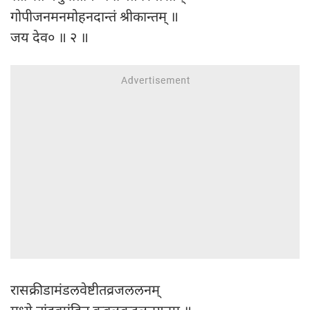
गोपीजनमनमोहनदान्तं श्रीकान्तम् ॥
जय देव० ॥ २ ॥
रासक्रीडामंडलवेष्टीतव्रजललनम्