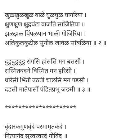
खुळखुळखुळ वाळे घुळघुळ घागरिया ।
क्षुणक्षुण क्षुद्रघंटा वाजति साजितिया ॥
झळझळ पिंपळपान भाळी गोजिरिया ।
अलिकुलकुटील सुनील जावळ सांबळिया ॥ २ ॥
दुडुदुडुदुडु रांगसि हांससि मग बससी ।
सस्मितवदने विस्मित मन हरिसी ॥
धरिसी भिंती उठती चालसि मग पडसी ।
दडसी मातेपासीं पंडितप्रभू जडसी ॥ ३ ॥
*********************
वृंदारकगुणवृंदं परमामृतकंदं ।
नित्यानंद सुरवरवरदं गोविंद ॥