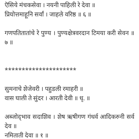
ऎसिये मंचकसेवा । नयनी पाहिली रे देवा ॥
प्रियोत्तमाहूनि सर्वां । जाहले वरिष्ठ ॥ ६ ॥
गणपतितातांचे रे पुण्य । पुण्यक्षेत्रवरदान टिमया करी सेवन ॥
७ ॥
*********************
सुमनाचे शेजेवरी । पहुडली रमाहरी ॥
वास घाली ते सुंदर । आरती देवी ॥ धृ. ॥
अब्जोद्‍भाव सदाशिव । शेष ऋषीगण गंधर्व आदिकरुनी सर्व
देव ॥
नमिताती देवा ॥ १ ॥