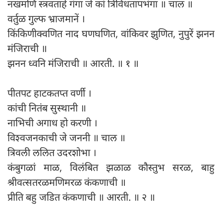
नखमणि स्त्रवताहें गंगा जे कां त्रिविधतापभंगा ॥ चाल ॥
वर्तुळ गुल्फ भ्राजमानें ।
किंकिणीक्वणित नाद घणघणित, वांकिवर झुणित, नुपुरें झनन
मंजिराची ॥
झनन ध्वनि मंजिराची ॥ आरती. ॥ १ ॥
पीतपट हाटकतप्त वर्णी ।
कांची नितंब सुस्थानी ॥
नाभिची अगाध हो करणी ।
विश्वजनकाची जे जननी ॥ चाल ॥
त्रिवली ललित उदरशोभा ।
कंबुगळां माळ, विलंबित झळाळ कौस्तुभ सरळ, बाहु
श्रीवत्सतरळमणिमरळ कंकणाची ॥
प्रीति बहु जडित कंकणाची ॥ आरती. ॥ २ ॥