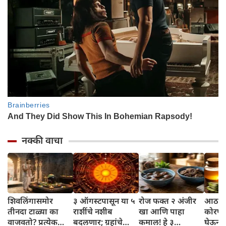
नक्की वाचा
शिवलिंगासमोर
३ ऑगस्टपासून या ५
रोज फक्त २ अंजीर
आठवड्
तीनदा टाळ्या का
राशींचे नशीब
खा आणि पाहा
कोरफड
वाजवतो? प्रत्येक
बदलणार; ग्रहांचे
कमाल! हे ३
घेऊन 