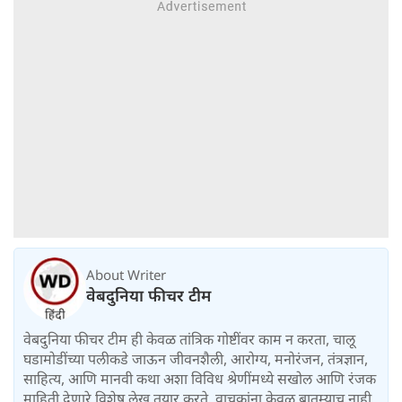
About Writer
वेबदुनिया फीचर टीम
वेबदुनिया फीचर टीम ही केवळ तांत्रिक गोष्टींवर काम न करता, चालू
घडामोडींच्या पलीकडे जाऊन जीवनशैली, आरोग्य, मनोरंजन, तंत्रज्ञान,
साहित्य, आणि मानवी कथा अशा विविध श्रेणींमध्ये सखोल आणि रंजक
माहिती देणारे विशेष लेख तयार करते. वाचकांना केवळ बातम्याच नाही,