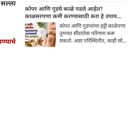
 सल्ला
लेखा या संबंधित पदांसाठी अर्ज २६
कोपर आणि गुडघे काळे पडले आहेत?
ऑगस्ट २०२६ पर्यंत स्वीकारले
काळसरपणा कमी करण्यासाठी करा हे उपाय
जातील.
करा
कोपर आणि गुडघ्यांचा हट्टी काळेपणा
तुमच्या सौंदर्यावर परिणाम करू
ण्याचे
शकतो. अशा परिस्थितीत, काही सोपे
घरगुती उपाय अवलंबल्यास तुमची
त्वचा स्वच्छ, मुलायम आणि चमकदार
राहण्यास मदत होऊ शकते