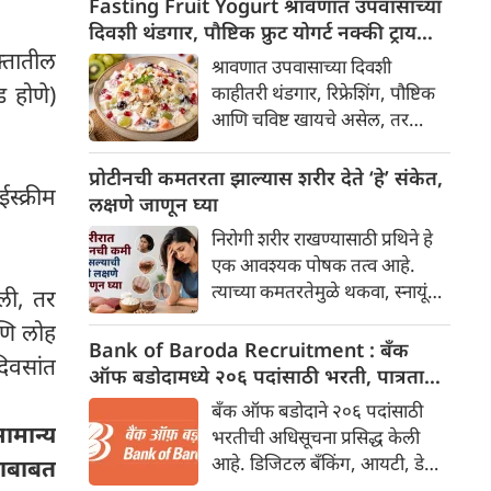
Fasting Fruit Yogurt श्रावणात उपवासाच्या
दिवशी थंडगार, पौष्टिक फ्रुट योगर्ट नक्की ट्राय
क्तातील
करा
श्रावणात उपवासाच्या दिवशी
 होणे)
काहीतरी थंडगार, रिफ्रेशिंग, पौष्टिक
आणि चविष्ट खायचे असेल, तर
'उपवासाचे फ्रुट योगर्ट' हा अत्यंत
सोपा आणि उत्तम पर्याय आहे. हे
प्रोटीनची कमतरता झाल्यास शरीर देते ‘हे’ संकेत,
स्क्रीम
बनवण्यासाठी अगदी ५ ते १० मिनिटे
लक्षणे जाणून घ्या
लागतात आणि यामुळे दिवसभर
निरोगी शरीर राखण्यासाठी प्रथिने हे
ताजेतवाने वाटते.
एक आवश्यक पोषक तत्व आहे.
त्याच्या कमतरतेमुळे थकवा, स्नायूंचा
ाली, तर
अशक्तपणा, केस गळणे आणि
णि लोह
वारंवार आजारी पडणे यांसारख्या
Bank of Baroda Recruitment : बँक
िवसांत
समस्या उद्भवू शकतात.
ऑफ बडोदामध्ये २०६ पदांसाठी भरती, पात्रता
जाणून घ्या
बँक ऑफ बडोदाने २०६ पदांसाठी
मान्य
भरतीची अधिसूचना प्रसिद्ध केली
आहे. डिजिटल बँकिंग, आयटी, डेटा
याबाबत
सायन्स, अभियांत्रिकी, सुरक्षा आणि