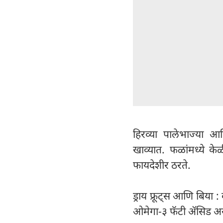
हिरव्या पालेभाज्या 
खाव्यात. फळांमध्ये क
फायदेशीर ठरते.
ड्राय फ्रूट्स आणि बिया
ओमेगा-३ फॅटी ॲसिड असते