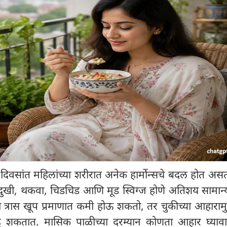
 दिवसांत महिलांच्या शरीरात अनेक हार्मोन्सचे बदल होत अस
दुखी, थकवा, चिडचिड आणि मूड स्विग्ज होणे अतिशय सामान्
ा त्रास खूप प्रमाणात कमी होऊ शकतो, तर चुकीच्या आहाराम
ू शकतात. मासिक पाळीच्या दरम्यान कोणता आहार घ्या