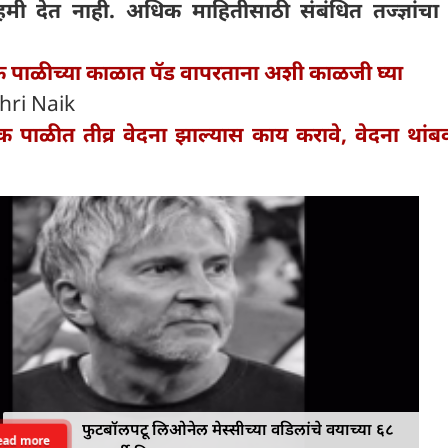
मी देत ​​नाही. अधिक माहितीसाठी संबंधित तज्ज्ञांचा
 पाळीच्या काळात पॅड वापरताना अशी काळजी घ्या
hri Naik
 पाळीत तीव्र वेदना झाल्यास काय करावे, वेदना थांबव
फुटबॉलपटू लिओनेल मेस्सीच्या वडिलांचे वयाच्या ६८
ead more