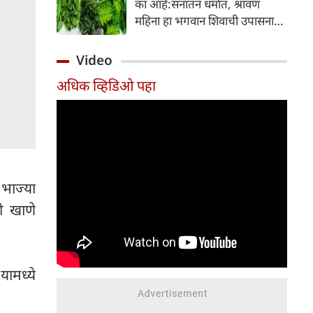
का आहे:सनातन धर्मात, श्रावण
निर्माण होतात.
महिना हा भगवान शिवाची उपासना
करण्यासाठी सर्वात पवित्र काळ
मानला जातो. या संपूर्ण महिन्यात,
Video
भक्त उपवास, पूजा, नामजप,
अधिक व्हिडिओ पहा
दानधर्म आणि सात्विक जीवनशैलीचे
पालन करतात.
भाज्या
ी खाणे
यामध्ये