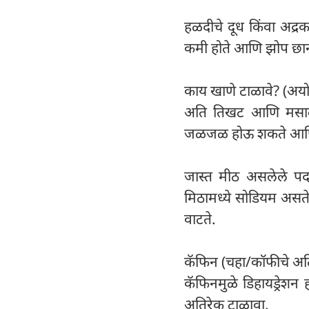
हळदीचे दूध किंवा अद्रक
कमी होते आणि झोप छान
काय खाणे टाळावे? (अयो
अति तिखट आणि मसालेदार
जळजळ होऊ शकते आणि गॅ
जास्त मीठ असलेले पदार
मिठामध्ये सोडियम असते
वाटते.
कॅफिन (चहा/कॉफीचे अतिप
कॅफिनमुळे डिहायड्रेश
अतिरेक टाळावा.