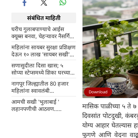
संबंधित माहिती
घरीच गुलाबपाण्याचे आईस
क्यूब्स बनवा, चेहऱ्यावर नैसर्गिक
चमक आणा…
महिलांना सायबर सुरक्षा प्रशिक्षण
देऊन १० लाख 'सायबर सखी'
निर्माण करण्याचा रिलायन्स
सणासुदीला दिसा खास; ५
फाउंडेशनचा प्रमुख उपक्रम
सोप्या स्टेप्समध्ये शिका घरच्या
घरी मेकअप!
नागपूर जिल्ह्यातील 80 हजार
महिलांना स्वावलंबी
Download
बनवण्यासाठी नवसखी उद्योगिनी
आमची सखी 'भुलाबाई '
योजना सुरु
मासिक पाळीच्या ५ ते ७
लहानपणीची आठवण.....
दिवसांत पोटदुखी, कंबर
योग्य आहार घेतल्यास ह
फुगणे आणि वेदना वाढ