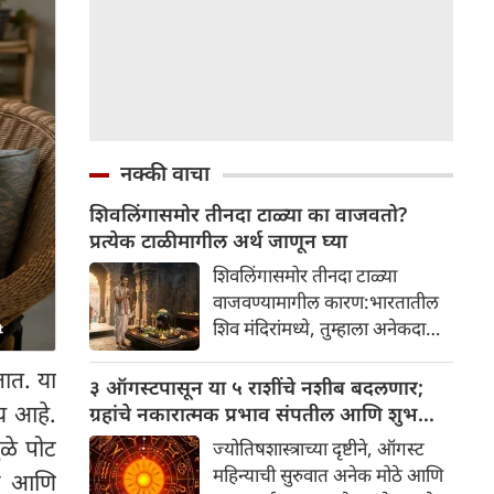
नक्की वाचा
शिवलिंगासमोर तीनदा टाळ्या का वाजवतो?
प्रत्येक टाळीमागील अर्थ जाणून घ्या
शिवलिंगासमोर तीनदा टाळ्या
वाजवण्यामागील कारण:भारतातील
शिव मंदिरांमध्ये, तुम्हाला अनेकदा
भक्त शिवलिंगासमोर तीनदा टाळ्या
तात. या
वाजवताना दिसतील. ही एक सामान्य
३ ऑगस्टपासून या ५ राशींचे नशीब बदलणार;
प्रथा आहे, पण तुम्ही कधी विचार
य आहे.
ग्रहांचे नकारात्मक प्रभाव संपतील आणि शुभ
केला आहे का की यामागे काय रहस्य
दिवसांची सुरुवात होईल
ुळे पोट
ज्योतिषशास्त्राच्या दृष्टीने, ऑगस्ट
आहे आणि प्रत्येक टाळीचा अर्थ काय
महिन्याची सुरुवात अनेक मोठे आणि
वा आणि
आहे? हा केवळ एक विधी नाही, तर