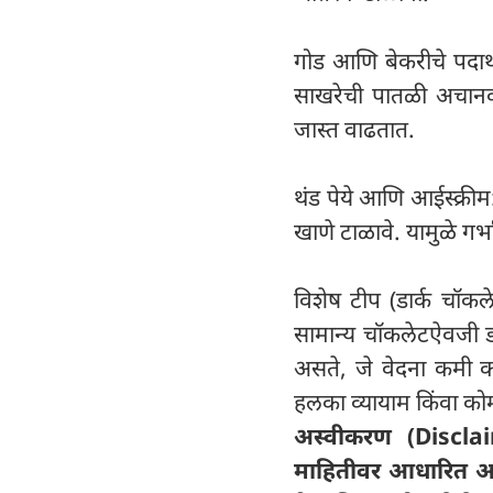
गोड आणि बेकरीचे पदार्थ 
साखरेची पातळी अचानक 
जास्त वाढतात.
थंड पेये आणि आईस्क्रीम:
खाणे टाळावे. यामुळे गर्
विशेष टीप (डार्क चॉकल
सामान्य चॉकलेटऐवजी 
असते, जे वेदना कमी क
हलका व्यायाम किंवा को
अस्वीकरण (Discla
माहितीवर आधारित आहे