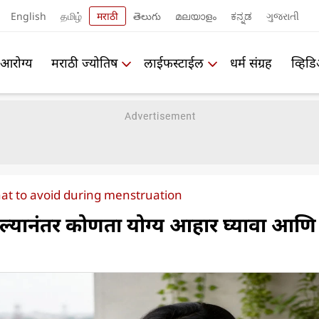
English
தமிழ்
मराठी
తెలుగు
മലയാളം
ಕನ್ನಡ
ગુજરાતી
आरोग्य
मराठी ज्योतिष
लाईफस्टाईल
धर्म संग्रह
व्हिड
at to avoid during menstruation
्यानंतर कोणता योग्य आहार घ्यावा आणि