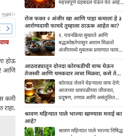
महत्त्वपूर्ण ग्रहबदल घेऊन येत आहे.
यामागे खोलवर रुजलेल्या पौराणिक
ग्रह आणि नक्षत्रांची ही विशेष
श्रद्धा, आध्यात्मिक अर्थ आणि काही
हालचाल अनेक राशींच्या जीवनात
रोज फक्त २ अंजीर खा आणि पाहा कमाल! हे ३
वैज्ञानिक तर्कदेखील आहेत. चला, या
सकारात्मक बदल घडवून आणणार
आरोग्यदायी फायदे तुम्हाला ठाऊक आहेत का?
अनोख्या परंपरेमागील अर्थ
आहे. विशेषतः ३ ऑगस्ट रोजी एक
सविस्तरपणे समजून घेऊया.
१. पचनक्रिया सुधारते आणि
अत्यंत दुर्मिळ आणि फलदायी
उपाय
बद्धकोष्ठतेपासून आराम मिळतो
ग्रहस्थिती (संयोग) तयार होत आहे.
अंजीरमध्ये मुबलक प्रमाणात फायबर
या दिवशी तयार होणारे शुभ योग,
असते. जर तुम्हाला वारंवार
रता होऊ
ग्रहांची स्थिती आणि या गोचरमुळे
बद्धकोष्ठता, गॅस किंवा अपचनाचा
आठवड्यातून दोनदा कोरफडीची वाफ घेऊन
ज्यांचे नशीब उजळणार आहे अशा
रे आणि
त्रास होत असेल, तर अंजीर
तेजस्वी आणि चमकदार त्वचा मिळवा, कसे ते
भाग्यवान राशींबद्दल आपण जाणून
तुमच्यासाठी वरदान ठरू शकते. हे
जाणून घ्या
घेऊया!
कोरफड जेलने चेहऱ्याला वाफ देणे:
आतड्यांची स्वच्छता ठेवण्यास मदत
आजच्या धावपळीच्या जीवनात,
करते. पचनसंस्था मजबूत करून पोट
प्रदूषण, तणाव आणि असंतुलित
रास कमी
साफ होण्यास मदत करते.
आहार यांचा आपल्या त्वचेवर
त राहा.
नकारात्मक परिणाम होऊ शकतो.
श्रावण महिन्यात पाले भाज्या खाण्यास मनाई का
आपल्या त्वचेची चमक हळूहळू कमी
आहे?
होते, ज्यामुळे निस्तेजपणा, मुरुमे
श्रावण महिन्यात पाले भाज्या निषिद्ध
आणि ब्लॅकहेड्स यांसारख्या समस्या