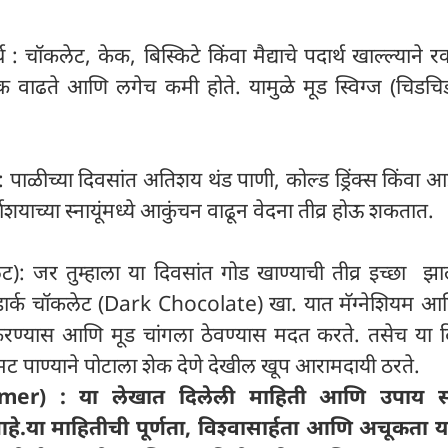
: चॉकलेट, केक, बिस्किटे किंवा मैद्याचे पदार्थ खाल्ल्याने र
वाढते आणि लगेच कमी होते. यामुळे मूड स्विग्ज (चिडचिड
 पाळीच्या दिवसांत अतिशय थंड पाणी, कोल्ड ड्रिंक्स किंवा आई
भाशयाच्या स्नायूंमध्ये आकुंचन वाढून वेदना तीव्र होऊ शकतात.
ेट): जर तुम्हाला या दिवसांत गोड खाण्याची तीव्र इच्छा झ
डार्क चॉकलेट (Dark Chocolate) खा. यात मॅग्नेशियम आ
रण्यास आणि मूड चांगला ठेवण्यास मदत करते. तसेच या द
मट पाण्याने पोटाला शेक देणे देखील खूप आरामदायी ठरते.
imer) : या लेखात दिलेली माहिती आणि उपाय सा
.या माहितीची पूर्णता, विश्वासार्हता आणि अचूकता 