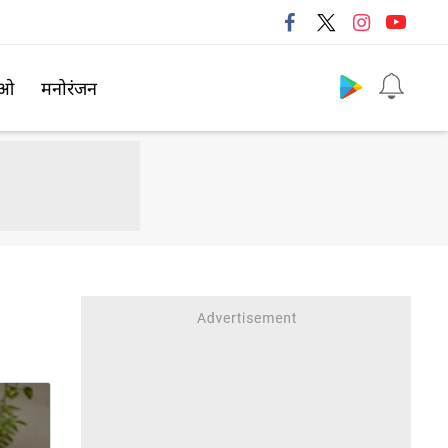
Follow us
िओ
मनोरंजन