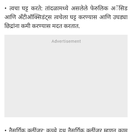
• त्वचा घट्ट करते: तांदळामध्ये असलेले फेरुलिक अॅसिड
आणि अँटीऑक्सिडंट्स त्वचेला घट्ट करण्यास आणि उघड्या
छिद्रांना कमी करण्यास मदत करतात.
• नैसर्गिक क्लींजर: कच्चे दूध नैसर्गिक क्लींजर म्हणून काम