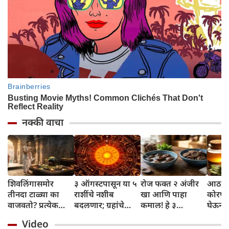
नक्की वाचा
शिवलिंगासमोर
३ ऑगस्टपासून या ५
रोज फक्त २ अंजीर
आठवड्
तीनदा टाळ्या का
राशींचे नशीब
खा आणि पाहा
कोरफड
वाजवतो? प्रत्येक
बदलणार; ग्रहांचे
कमाल! हे ३
घेऊन 
टाळीमागील अर्थ
नकारात्मक प्रभाव
आरोग्यदायी फायदे
चमकदा
Video
जाणून घ्या
संपतील आणि शुभ
तुम्हाला ठाऊक
मिळवा,