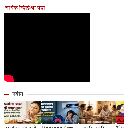
दिवसांची सुरुवात
आहेत का?
घ्या
अधिक व्हिडिओ पहा
होईल
नवीन